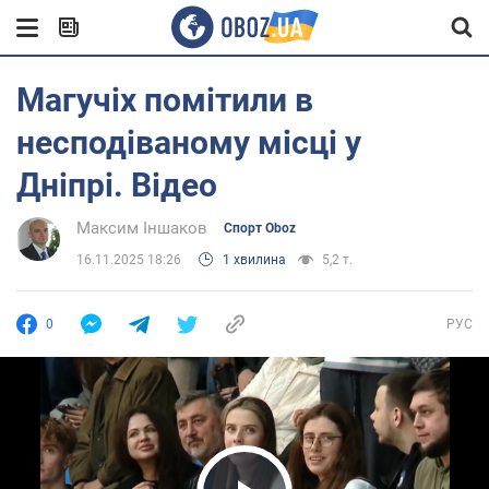
Магучіх помітили в
несподіваному місці у
Дніпрі. Відео
Максим Іншаков
Спорт Oboz
16.11.2025 18:26
1 хвилина
5,2 т.
0
РУС