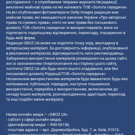
дослідження – є службовими творами журналістів редакції,
виключні майнові права на які належать ТОВ «Золота середина».
На всі опубліковані фотоматеріали Getty Images редакція має
майнові права, які захищаються законом України «Про авторські
права та суміжні права», ніхто не має права без письмового
дозволу ТОВ «Золота середина» їх використовувати, вони не
підлягають подальшому відтворенню, перекладу, поширенню в
будь-якій формі.
Редакція OBOZ.UA може не поділяти точку зору, викладену в
авторському матеріалі. За достовірність інформації, опублікованої
в рекламних матеріалах, відповідальність несе рекламодавець.
Заборонено використання матеріалів розміщених на цьому сайті,
хоч із зазначенням гіперпосилання на сторінку цього сайту,
логотипу OBOZ.UA або будь-якого іншого згадування, але без
письмового дозволу Редакції/ТОВ «Золота середина»
Незаконним використанням матеріалів буде вважатися: будь-яке
копiювання, публiкацiя, передрук, наступне поширення,
використання, переробка з використанням, включенням до
складу інших матеріалів, розповсюдження, адаптація, переклад
та інші подібні зміни матеріалу.
Назва онлайн медіа — «OBOZ.UA»
- суб'єкт у сфері онлайн медіа;
- ідентифікатор медіа — R40-06156;
- поштова адреса — вул. Деревообробна, буд. 7, м. Київ, 01013;
- адреса електронної пошти —
[email protected]
; - телефон — (044)