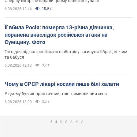
Спершу лікарі не надали цьому належної уваги
10,9 т.
6.08.2026 12:46
Її вбила Росія: померла 13-річна дівчинка,
поранена внаслідок російської атаки на
Сумщину. Фото
Того дня під час російського обстрілу загинули її брат, вітчим
та бабуся
9,2 т.
6.08.2026 12:13
Чому в СРСР лікарі носили лише білі халати
У цьому був як практичний, так і символічний сенс
3,2 т.
6.08.2026 13:00