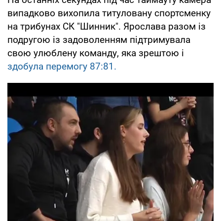
випадково вихопила титуловану спортсменку
на трибунах СК "Шинник". Ярослава разом із
подругою із задоволенням підтримувала
свою улюблену команду, яка зрештою і
здобула перемогу 87:81.