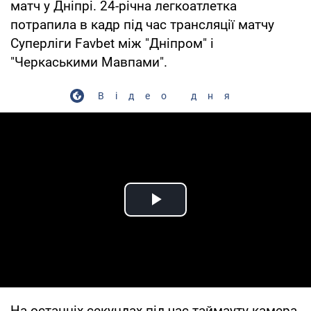
матч у Дніпрі. 24-річна легкоатлетка
потрапила в кадр під час трансляції матчу
Суперліги Favbet між "Дніпром" і
"Черкаськими Мавпами".
Відео дня
Play Video
На останніх секундах під час таймауту камера