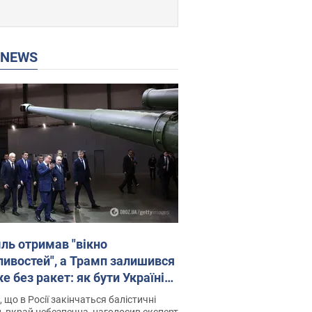
P NEWS
ль отримав "вікно
ивостей", а Трамп залишився
 без ракет: як бути Україні?
рв’ю з Мельником
 що в Росії закінчаться балістичні
, вкрай небезпечна, наголосив експерт