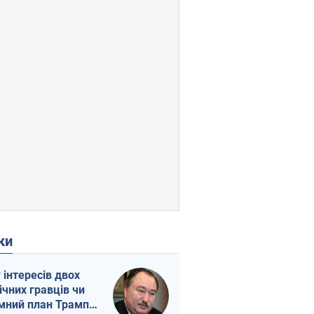
ки
г інтересів двох
ічних гравців чи
мний план Трампа