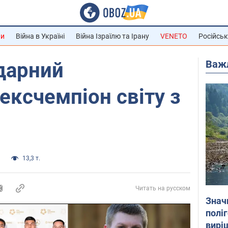
ни
Війна в Україні
Війна Ізраїлю та Ірану
VENETO
Російськ
Важ
дарний
ексчемпіон світу з
и
13,3 т.
Читать на русском
Знач
полі
вирі