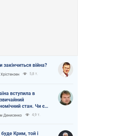
и закінчиться війна?
5,8 т.
 Хрістензен
аїна вступила в
звичайний
номічний стан. Чи є
тло вкінці тунелю?
4,9 т.
м Денисенко
 буде Крим, той і