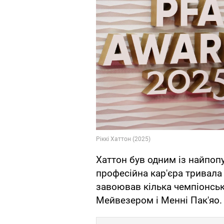
Хаттон був одним із найпоп
професійна кар'єра тривала з
завоював кілька чемпіонськи
Мейвезером і Менні Пак'яо.