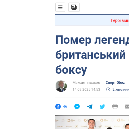
Герої вій
Помер леген
британський 
боксу
Максим Іншаков
Спорт Oboz
14.09.2025 14:53
2 хвилин
46