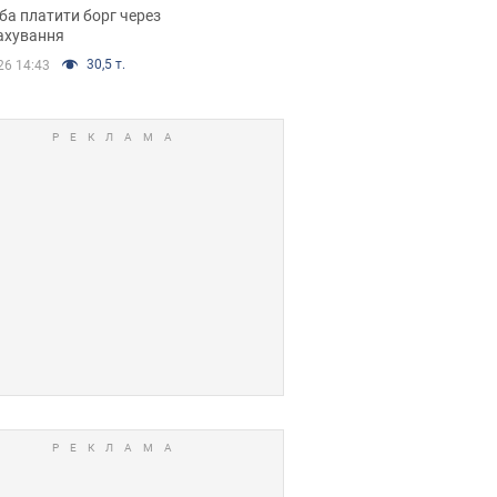
я ухвалив
ба платити борг через
ікуване рішення
ахування
30,5 т.
26 14:43