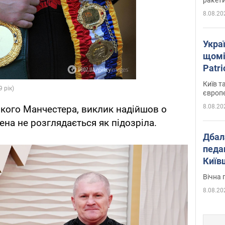
8.08.20
Укра
щомі
Patr
розк
Київ т
європ
8.08.20
икого Манчестера, виклик надійшов о
мена не розглядається як підозріла.
Дбал
педа
Київ
київс
Вічна 
8.08.20