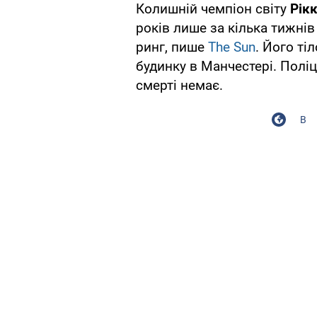
Колишній чемпіон світу
Рік
років лише за кілька тижні
ринг, пише
The Sun
. Його ті
будинку в Манчестері. Полі
смерті немає.
В