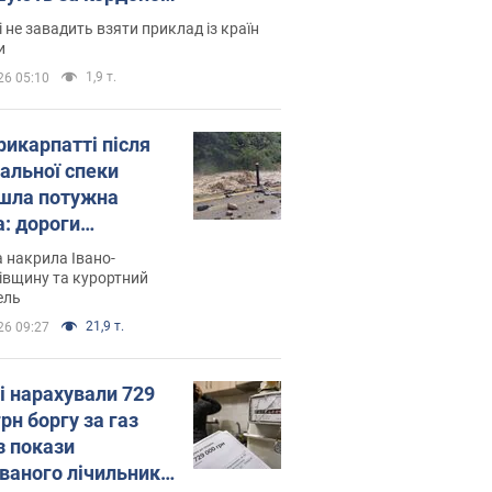
і не завадить взяти приклад із країн
и
1,9 т.
26 05:10
рикарпатті після
альної спеки
шла потужна
а: дороги
творились на
 накрила Івано-
. Відео
івщину та курортний
ель
21,9 т.
26 09:27
і нарахували 729
грн боргу за газ
з покази
ованого лічильника: