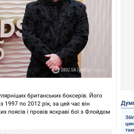
улярніших британських боксерів. Його
Дум
 1997 по 2012 рік, за цей час він
х поясів і провів яскраві бої з Флойдом
Збі
цин
тає