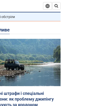
і обстріли
ливе
ні штрафи і спеціальні
гони: як проблему джипінгу
шують за кордоном