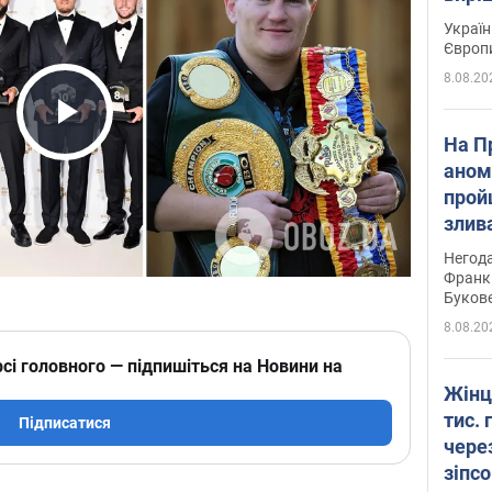
Україн
Європ
8.08.20
Play Video
На П
аном
прой
злив
пере
Негода
річки
Франк
Буков
8.08.20
сі головного — підпишіться на Новини на
Жінц
тис. 
Підписатися
чере
зіпс