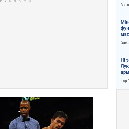
і Пу
Вікт
Мін
фун
мас
Олек
Ні 
Лук
арм
Ігар