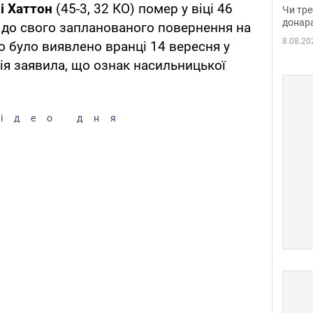
судд
кі Хаттон
(45-3, 32 КО) помер у віці 46
Чи тре
неоч
донар
в до свого запланованого повернення на
8.08.20
ло було виявлено вранці 14 вересня у
ція заявила, що ознак насильницької
ідео дня