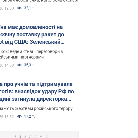
32,1 т.
26 12:00
їна має домовленості на
сячну поставку ракет до
iot від США: Зеленський
рив подробиці
акож веде активні переговори з
ейськими партнерами
35,3 т.
26 14:08
а про учнів та підтримувала
гогів: внаслідок удару РФ по
щині загинула директорка
ького ліцею, її чоловік та онук
пам'ять жертвам російського терору
17,2 т.
26 13:32