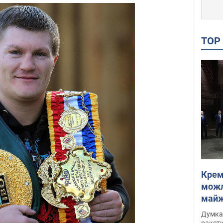
TO
Крем
можл
майже
Інте
Думка,
ракети