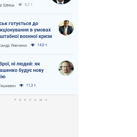
тіна?
8,2 т.
ор Швець
ськ готується до
кціонування в умовах
штабної воєнної кризи
14,0 т.
сандр Левченко
зброї, ні людей: як
ашенко будує нову
ію
11,3 т.
 Тишкевич