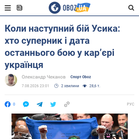
Коли наступний бій Усика:
хто суперник і дата
останнього бою у кар’єрі
українця
Олександр Чеканов
Спорт Oboz
7.08.2026 23:01
2 хвилини
28,6 т.
0
РУС