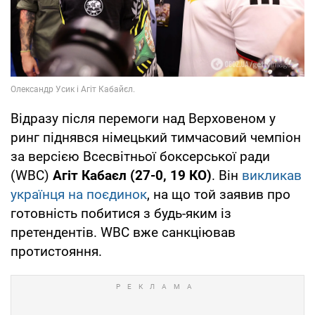
Відразу після перемоги над Верховеном у
ринг піднявся німецький тимчасовий чемпіон
за версією Всесвітньої боксерської ради
(WBC)
Агіт Кабаєл (27-0, 19 КО)
. Він
викликав
українця на поєдинок
, на що той заявив про
готовність побитися з будь-яким із
претендентів. WBC вже санкціював
протистояння.