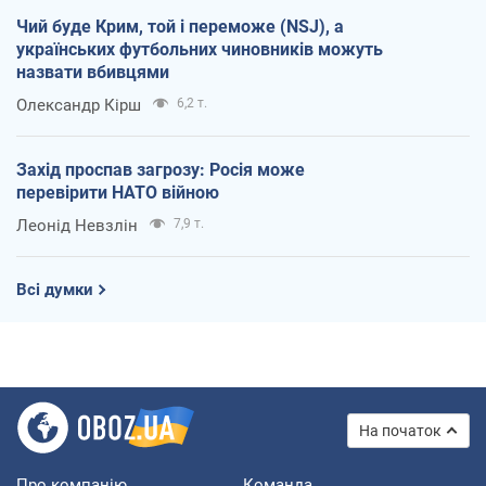
Чий буде Крим, той і переможе (NSJ), а
українських футбольних чиновників можуть
назвати вбивцями
Олександр Кірш
6,2 т.
Захід проспав загрозу: Росія може
перевірити НАТО війною
Леонід Невзлін
7,9 т.
Всі думки
На початок
Про компанію
Команда