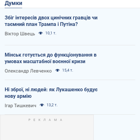
Думки
Збіг інтересів двох цинічних гравців чи
таємний план Трампа і Путіна?
Віктор Швець
10,1 т.
Мінськ готується до функціонування в
умовах масштабної воєнної кризи
Олександр Левченко
15,4 т.
Ні зброї, ні людей: як Лукашенко будує
нову армію
Ігар Тишкевич
13,2 т.