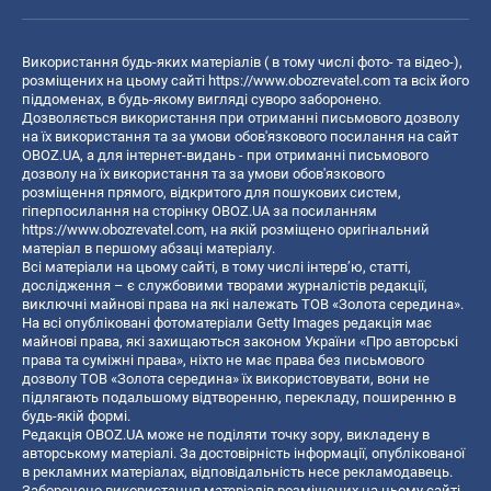
Використання будь-яких матеріалів ( в тому числі фото- та відео-),
розміщених на цьому сайті
https://www.obozrevatel.com
та всіх його
піддоменах, в будь-якому вигляді суворо заборонено.
Дозволяється використання при отриманні письмового дозволу
на їх використання та за умови обов'язкового посилання на сайт
OBOZ.UA, а для інтернет-видань - при отриманні письмового
дозволу на їх використання та за умови обов'язкового
розміщення прямого, відкритого для пошукових систем,
гіперпосилання на сторінку OBOZ.UA за посиланням
https://www.obozrevatel.com
, на якій розміщено оригінальний
матеріал в першому абзаці матеріалу.
Всі матеріали на цьому сайті, в тому числі інтерв’ю, статті,
дослідження – є службовими творами журналістів редакції,
виключні майнові права на які належать ТОВ «Золота середина».
На всі опубліковані фотоматеріали Getty Images редакція має
майнові права, які захищаються законом України «Про авторські
права та суміжні права», ніхто не має права без письмового
дозволу ТОВ «Золота середина» їх використовувати, вони не
підлягають подальшому відтворенню, перекладу, поширенню в
будь-якій формі.
Редакція OBOZ.UA може не поділяти точку зору, викладену в
авторському матеріалі. За достовірність інформації, опублікованої
в рекламних матеріалах, відповідальність несе рекламодавець.
Заборонено використання матеріалів розміщених на цьому сайті,