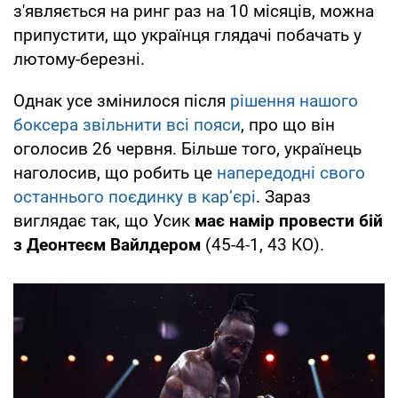
з'являється на ринг раз на 10 місяців, можна
припустити, що українця глядачі побачать у
лютому-березні.
Однак усе змінилося після
рішення нашого
боксера звільнити всі пояси
, про що він
оголосив 26 червня. Більше того, українець
наголосив, що робить це
напередодні свого
останнього поєдинку в кар’єрі
. Зараз
виглядає так, що Усик
має намір провести бій
з Деонтеєм Вайлдером
(45-4-1, 43 КО).