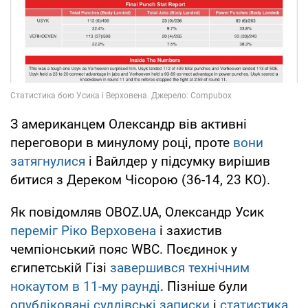
З американцем Олександр вів активні
переговори в минулому році, проте
вони
затягнулися
і Вайлдер у підсумку вирішив
битися з Дереком Чісорою (36-14, 23 КО).
Як повідомляв OBOZ.UA, Олександр Усик
переміг Ріко Верховена
і захистив
чемпіонський пояс WBC. Поєдинок у
єгипетській Гізі
завершився технічним
нокаутом в 11-му раунді
. Пізніше були
опубліковані суддівські записки
і
статистика