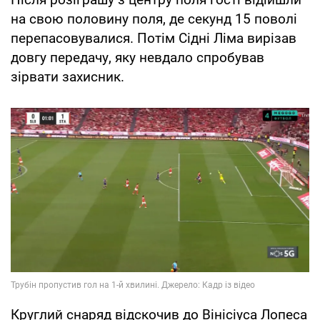
на свою половину поля, де секунд 15 поволі
перепасовувалися. Потім Сідні Ліма вирізав
довгу передачу, яку невдало спробував
зірвати захисник.
Круглий снаряд відскочив до Вінісіуса Лопеса