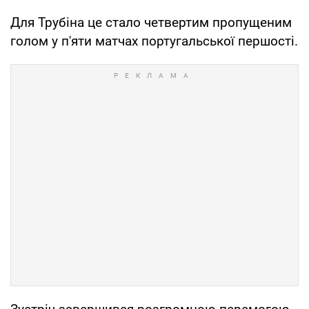
Для Трубіна це стало четвертим пропущеним
голом у п'яти матчах португальської першості.