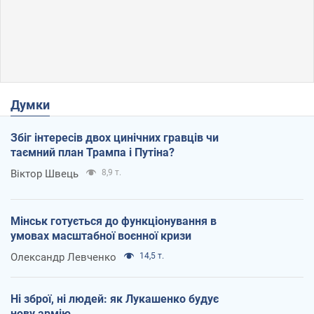
Думки
Збіг інтересів двох цинічних гравців чи
таємний план Трампа і Путіна?
Віктор Швець
8,9 т.
Мінськ готується до функціонування в
умовах масштабної воєнної кризи
Олександр Левченко
14,5 т.
Ні зброї, ні людей: як Лукашенко будує
нову армію