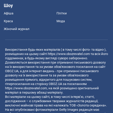
Шоу
Афіша
Плітки
Краса
Мода
Жіночий журнал
Використання будь-яких матеріалів ( в тому числі фото- та відео-),
розміщених на цьому сайті
https://www.obozrevatel.com
та всіх його
піддоменах, в будь-якому вигляді суворо заборонено.
Дозволяється використання при отриманні письмового дозволу
на їх використання та за умови обов'язкового посилання на сайт
OBOZ.UA, а для інтернет-видань - при отриманні письмового
дозволу на їх використання та за умови обов'язкового
розміщення прямого, відкритого для пошукових систем,
гіперпосилання на сторінку OBOZ.UA за посиланням
https://www.obozrevatel.com
, на якій розміщено оригінальний
матеріал в першому абзаці матеріалу.
Всі матеріали на цьому сайті, в тому числі інтерв’ю, статті,
дослідження – є службовими творами журналістів редакції,
виключні майнові права на які належать ТОВ «Золота середина».
На всі опубліковані фотоматеріали Getty Images редакція має