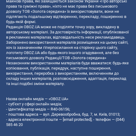
майнові права, які захищаються законом України «Про авторські
права та суміжні права», ніхто не має права без письмового
дозволу ТОВ «Золота середина» їх використовувати, вони не
підлягають подальшому відтворенню, перекладу, поширенню в
будь-якій формі.
Редакція OBOZ.UA може не поділяти точку зору, викладену в
авторському матеріалі. За достовірність інформації, опублікованої
в рекламних матеріалах, відповідальність несе рекламодавець.
Заборонено використання матеріалів розміщених на цьому сайті,
хоч із зазначенням гіперпосилання на сторінку цього сайту,
логотипу OBOZ.UA або будь-якого іншого згадування, але без
письмового дозволу Редакції/ТОВ «Золота середина»
Незаконним використанням матеріалів буде вважатися: будь-яке
копiювання, публiкацiя, передрук, наступне поширення,
використання, переробка з використанням, включенням до
складу інших матеріалів, розповсюдження, адаптація, переклад
та інші подібні зміни матеріалу.
Назва онлайн медіа — «OBOZ.UA»
- суб'єкт у сфері онлайн медіа;
- ідентифікатор медіа — R40-06156;
- поштова адреса — вул. Деревообробна, буд. 7, м. Київ, 01013;
- адреса електронної пошти —
[email protected]
; - телефон — (044)
585 46 20