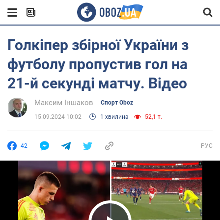
Голкіпер збірної України з
футболу пропустив гол на
21-й секунді матчу. Відео
Максим Іншаков
Спорт Oboz
15.09.2024 10:02
1 хвилина
52,1 т.
42
РУС