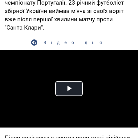
чемпіонату Португалії. 23-річний футболіст
збірної України виймав м'яча зі своїх воріт
вже після першої хвилини матчу проти
"Санта-Клари".
Відео дня
Play Video
Після розіграшу з центру поля гості відійшли