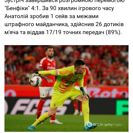
Зустріч завершився розгромною перемогою
"Бенфіки" 4:1. За 90 хвилин ігрового часу
Анатолій зробив 1 сейв за межами
штрафного майданчика, здійснив 26 дотиків
м'яча та віддав 17/19 точних передач (89%).