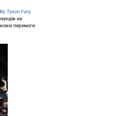
By Tyson Fury
.
раундів на
мкової перемоги