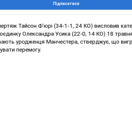
Підписатися
ертяж Тайсон Ф'юрі (34-1-1, 24 КО) висловив кат
оєдинку Олександра Усика (22-0, 14 КО) 18 травн
вають уродженця Манчестера, стверджує, що вигра
кувати перемогу.