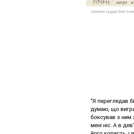
"Я переглядав бі
думаю, що вигра
боксував з ним 
мені ніс. А в де
його користь, і 