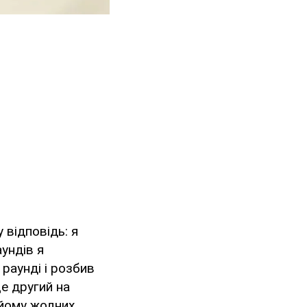
 відповідь: я
ундів я
раунді і розбив
це другий на
в йому жодних