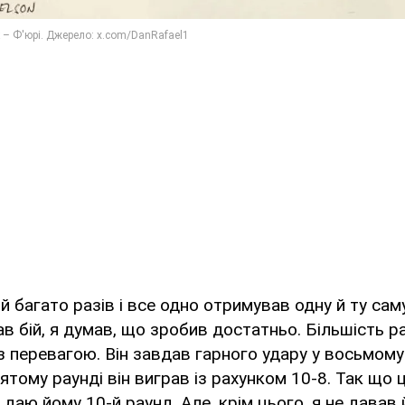
й багато разів і все одно отримував одну й ту саму
в бій, я думав, що зробив достатньо. Більшість ра
з перевагою. Він завдав гарного удару у восьмому 
в'ятому раунді він виграв із рахунком 10-8. Так що 
я даю йому 10-й раунд. Але, крім цього, я не дава