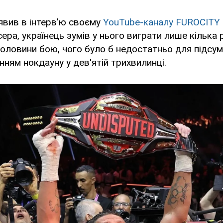
явив в інтерв'ю своєму
YouTube-каналу FUROCITY 
ера, українець зумів у нього виграти лише кілька 
половини бою, чого було б недостатньо для підсу
нням нокдауну у дев'ятій трихвилинці.