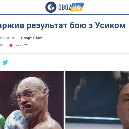
аржив результат бою з Усиком
Чеканов
Спорт Oboz
40
272,6 т.