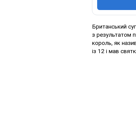
Британський суп
з результатом п
король, як нази
із 12 і мав свят