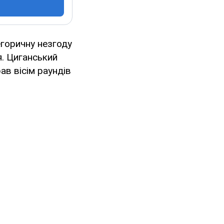
егоричну незгоду
я. Циганський
в вісім раундів