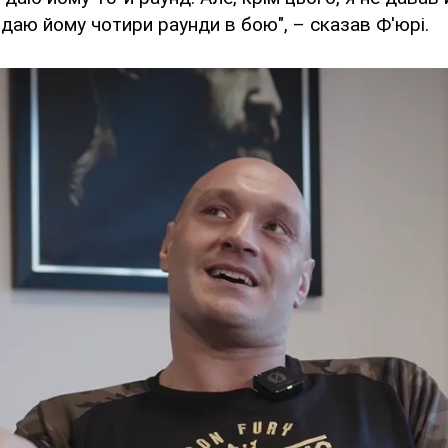
Я даю йому чотири раунди в бою", – сказав Ф'юрі.