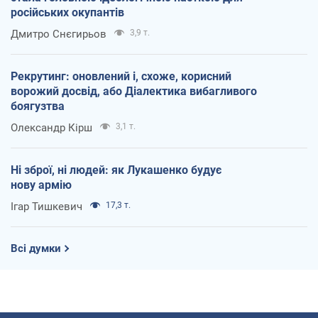
російських окупантів
Дмитро Снєгирьов
3,9 т.
Рекрутинг: оновлений і, схоже, корисний
ворожий досвід, або Діалектика вибагливого
боягузтва
Олександр Кірш
3,1 т.
Ні зброї, ні людей: як Лукашенко будує
нову армію
Ігар Тишкевич
17,3 т.
Всі думки