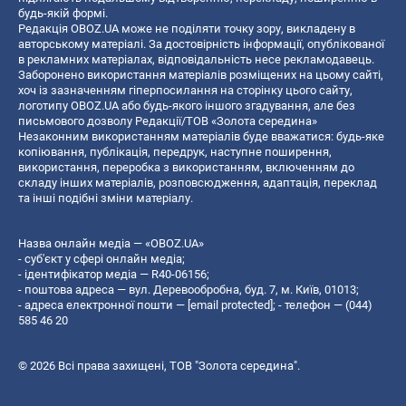
будь-якій формі.
Редакція OBOZ.UA може не поділяти точку зору, викладену в
авторському матеріалі. За достовірність інформації, опублікованої
в рекламних матеріалах, відповідальність несе рекламодавець.
Заборонено використання матеріалів розміщених на цьому сайті,
хоч із зазначенням гіперпосилання на сторінку цього сайту,
логотипу OBOZ.UA або будь-якого іншого згадування, але без
письмового дозволу Редакції/ТОВ «Золота середина»
Незаконним використанням матеріалів буде вважатися: будь-яке
копiювання, публiкацiя, передрук, наступне поширення,
використання, переробка з використанням, включенням до
складу інших матеріалів, розповсюдження, адаптація, переклад
та інші подібні зміни матеріалу.
Назва онлайн медіа — «OBOZ.UA»
- суб'єкт у сфері онлайн медіа;
- ідентифікатор медіа — R40-06156;
- поштова адреса — вул. Деревообробна, буд. 7, м. Київ, 01013;
- адреса електронної пошти —
[email protected]
; - телефон — (044)
585 46 20
© 2026 Всі права захищені, ТОВ "Золота середина".