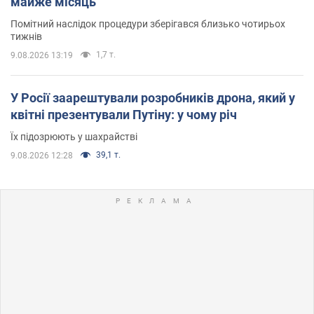
майже місяць
Помітний наслідок процедури зберігався близько чотирьох
тижнів
1,7 т.
9.08.2026 13:19
У Росії заарештували розробників дрона, який у
квітні презентували Путіну: у чому річ
Їх підозрюють у шахрайстві
39,1 т.
9.08.2026 12:28