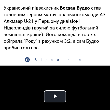
Український півзахисник
Богдан Будко
став
головним героєм матчу юнацької команди АЗ
Алкмаар U-21 у Першому дивізіоні
Нідерландів (другий за силою футбольний
чемпіонат країни). Його команда в гостях
обіграла "Роду" з рахунком 3:2, а сам Будко
зробив гол+пас.
Відео дня
Play Video