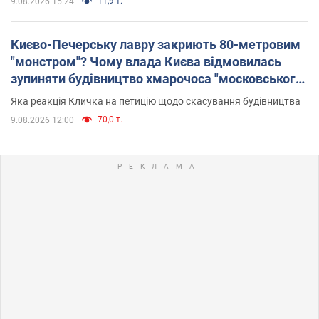
11,9 т.
9.08.2026 15:24
Києво-Печерську лавру закриють 80-метровим
"монстром"? Чому влада Києва відмовилась
зупиняти будівництво хмарочоса "московського
вірянина"
Яка реакція Кличка на петицію щодо скасування будівництва
70,0 т.
9.08.2026 12:00