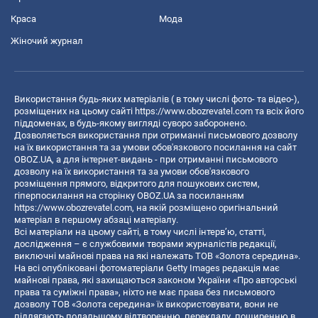
Краса
Мода
Жіночий журнал
Використання будь-яких матеріалів ( в тому числі фото- та відео-),
розміщених на цьому сайті
https://www.obozrevatel.com
та всіх його
піддоменах, в будь-якому вигляді суворо заборонено.
Дозволяється використання при отриманні письмового дозволу
на їх використання та за умови обов'язкового посилання на сайт
OBOZ.UA, а для інтернет-видань - при отриманні письмового
дозволу на їх використання та за умови обов'язкового
розміщення прямого, відкритого для пошукових систем,
гіперпосилання на сторінку OBOZ.UA за посиланням
https://www.obozrevatel.com
, на якій розміщено оригінальний
матеріал в першому абзаці матеріалу.
Всі матеріали на цьому сайті, в тому числі інтерв’ю, статті,
дослідження – є службовими творами журналістів редакції,
виключні майнові права на які належать ТОВ «Золота середина».
На всі опубліковані фотоматеріали Getty Images редакція має
майнові права, які захищаються законом України «Про авторські
права та суміжні права», ніхто не має права без письмового
дозволу ТОВ «Золота середина» їх використовувати, вони не
підлягають подальшому відтворенню, перекладу, поширенню в