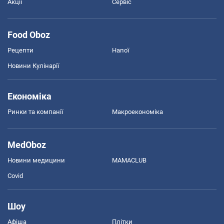
Акції
Сервіс
Food Oboz
Рецепти
Напої
Новини Кулінарії
Економіка
Ринки та компанії
Макроекономіка
MedOboz
Новини медицини
MAMACLUB
Covid
Шоу
Афіша
Плітки