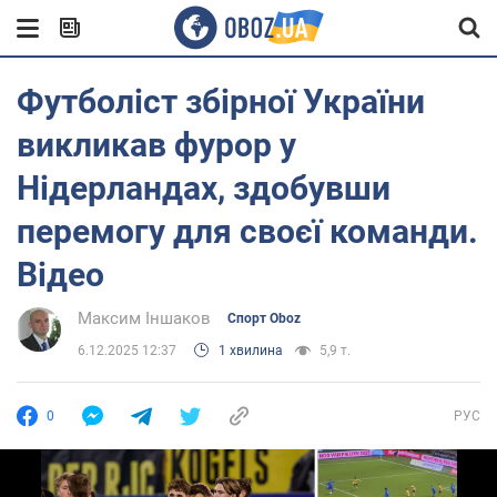
Футболіст збірної України
викликав фурор у
Нідерландах, здобувши
перемогу для своєї команди.
Відео
Максим Іншаков
Спорт Oboz
6.12.2025 12:37
1 хвилина
5,9 т.
0
РУС