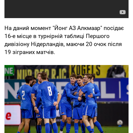
На даний момент "Йонг АЗ Алкмаар" посідає
16-е місце в турнірній таблиці Першого
дивізіону Нідерландів, маючи 20 очок після
19 зіграних матчів.