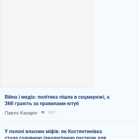
Війна і медіа: політика пішла в соцмережі, а
ЗМІ грають за правилами ютуб
Павло Казарін
1,4 т.
У полоні власних міфів: як Костянтинівка
стала головною ідеологічною пасткою для