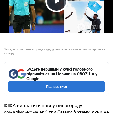
Play Video
Будьте першими у курсі головного —
підпишіться на Новини на OBOZ.UA у
Google
Підписатися
ФІФА виплатить повну винагороду
сомалійському арбітру
Омару Артану
, який не