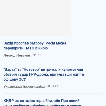
Захід проспав загрозу: Росія може
перевірити НАТО війною
Леонід Невзлін
4,9 т.
"Варта" та "Новатор" витримали кулеметний
обстріл і удар FPV-дрона, врятувавши життя
офіцеру ЗСУ
Українська Бронетехніка
4,1 т.
КНДР як каталізатор війни, або Про новий
етап російсько-північнокорейського союзу