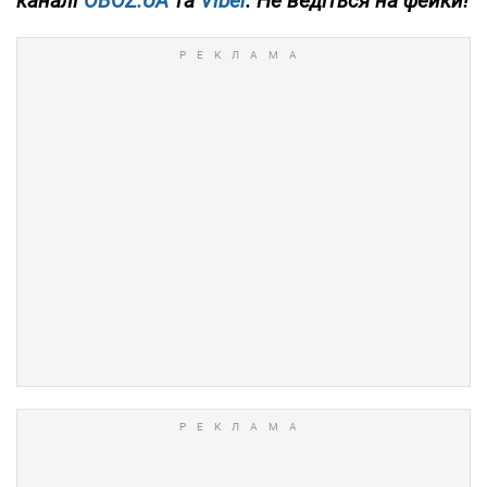
каналі
OBOZ.UA
та
Viber
. Не ведіться на фейки!