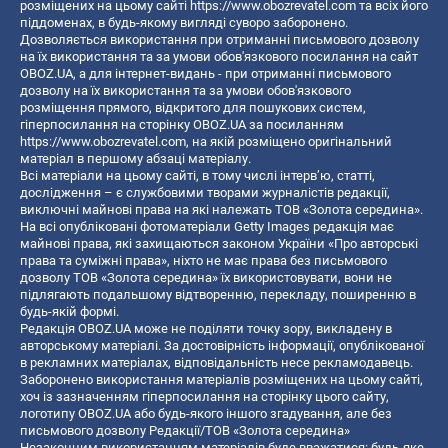
розміщених на цьому сайті
https://www.obozrevatel.com
та всіх його
піддоменах, в будь-якому вигляді суворо заборонено.
Дозволяється використання при отриманні письмового дозволу
на їх використання та за умови обов'язкового посилання на сайт
OBOZ.UA, а для інтернет-видань - при отриманні письмового
дозволу на їх використання та за умови обов'язкового
розміщення прямого, відкритого для пошукових систем,
гіперпосилання на сторінку OBOZ.UA за посиланням
https://www.obozrevatel.com
, на якій розміщено оригінальний
матеріал в першому абзаці матеріалу.
Всі матеріали на цьому сайті, в тому числі інтерв’ю, статті,
дослідження – є службовими творами журналістів редакції,
виключні майнові права на які належать ТОВ «Золота середина».
На всі опубліковані фотоматеріали Getty Images редакція має
майнові права, які захищаються законом України «Про авторські
права та суміжні права», ніхто не має права без письмового
дозволу ТОВ «Золота середина» їх використовувати, вони не
підлягають подальшому відтворенню, перекладу, поширенню в
будь-якій формі.
Редакція OBOZ.UA може не поділяти точку зору, викладену в
авторському матеріалі. За достовірність інформації, опублікованої
в рекламних матеріалах, відповідальність несе рекламодавець.
Заборонено використання матеріалів розміщених на цьому сайті,
хоч із зазначенням гіперпосилання на сторінку цього сайту,
логотипу OBOZ.UA або будь-якого іншого згадування, але без
письмового дозволу Редакції/ТОВ «Золота середина»
Незаконним використанням матеріалів буде вважатися: будь-яке