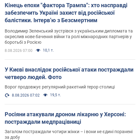
Кінець епохи "фактора Трампа": хто насправді
забезпечить Україні захист від російської
балістики. Інтерв’ю з Безсмертним
Володимир Зеленський зустрівся з українським дипломата та
окреслив нове бачення війни та ролі міжнародних партнерів у
боротьбі з Росією
10,1 т.
8.08.2026 07:00
У Києві внаслідок російської атаки постраждали
четверо людей. Фото
Ворог продовжує регулярний ракетний терор столиці
19,5 т.
8.08.2026 07:02
Росіяни атакували дроном лікарню у Херсоні:
постраждали медпрацівниці
Загалом постраждали чотири жінки – і вони не єдині поранені
за добу