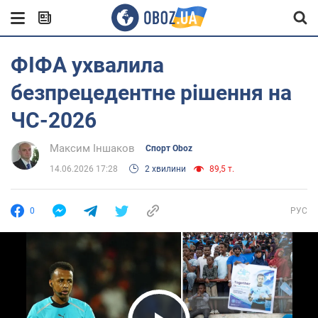
ФІФА ухвалила
безпрецедентне рішення на
ЧС-2026
Максим Іншаков
Спорт Oboz
14.06.2026 17:28
2 хвилини
89,5 т.
0
РУС