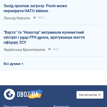
Захід проспав загрозу: Росія може
перевірити НАТО війною
Леонід Невзлін
5,5 т.
"Варта" та "Новатор" витримали кулеметний
обстріл і удар FPV-дрона, врятувавши життя
офіцеру ЗСУ
Українська Бронетехніка
4,4 т.
Всі думки
На початок
Про компанію
Команда