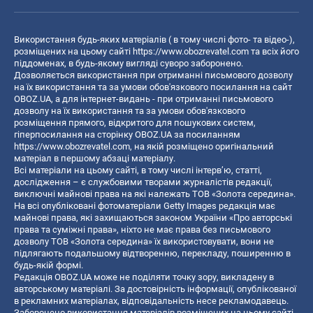
Використання будь-яких матеріалів ( в тому числі фото- та відео-),
розміщених на цьому сайті
https://www.obozrevatel.com
та всіх його
піддоменах, в будь-якому вигляді суворо заборонено.
Дозволяється використання при отриманні письмового дозволу
на їх використання та за умови обов'язкового посилання на сайт
OBOZ.UA, а для інтернет-видань - при отриманні письмового
дозволу на їх використання та за умови обов'язкового
розміщення прямого, відкритого для пошукових систем,
гіперпосилання на сторінку OBOZ.UA за посиланням
https://www.obozrevatel.com
, на якій розміщено оригінальний
матеріал в першому абзаці матеріалу.
Всі матеріали на цьому сайті, в тому числі інтерв’ю, статті,
дослідження – є службовими творами журналістів редакції,
виключні майнові права на які належать ТОВ «Золота середина».
На всі опубліковані фотоматеріали Getty Images редакція має
майнові права, які захищаються законом України «Про авторські
права та суміжні права», ніхто не має права без письмового
дозволу ТОВ «Золота середина» їх використовувати, вони не
підлягають подальшому відтворенню, перекладу, поширенню в
будь-якій формі.
Редакція OBOZ.UA може не поділяти точку зору, викладену в
авторському матеріалі. За достовірність інформації, опублікованої
в рекламних матеріалах, відповідальність несе рекламодавець.
Заборонено використання матеріалів розміщених на цьому сайті,