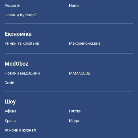
Рецепти
Напої
Новини Кулінарії
Економіка
Ринки та компанії
Макроекономіка
MedOboz
Новини медицини
MAMACLUB
Covid
Шоу
Афіша
Плітки
Краса
Мода
Жіночий журнал