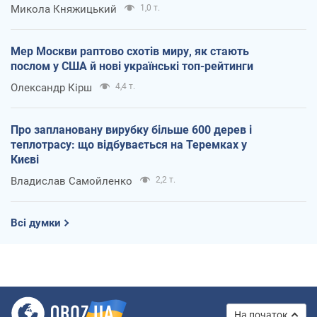
Микола Княжицький
1,0 т.
Мер Москви раптово схотів миру, як стають
послом у США й нові українські топ-рейтинги
Олександр Кірш
4,4 т.
Про заплановану вирубку більше 600 дерев і
теплотрасу: що відбувається на Теремках у
Києві
Владислав Самойленко
2,2 т.
Всі думки
На початок