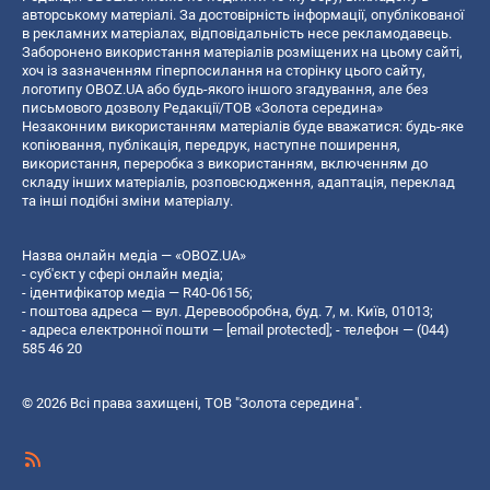
авторському матеріалі. За достовірність інформації, опублікованої
в рекламних матеріалах, відповідальність несе рекламодавець.
Заборонено використання матеріалів розміщених на цьому сайті,
хоч із зазначенням гіперпосилання на сторінку цього сайту,
логотипу OBOZ.UA або будь-якого іншого згадування, але без
письмового дозволу Редакції/ТОВ «Золота середина»
Незаконним використанням матеріалів буде вважатися: будь-яке
копiювання, публiкацiя, передрук, наступне поширення,
використання, переробка з використанням, включенням до
складу інших матеріалів, розповсюдження, адаптація, переклад
та інші подібні зміни матеріалу.
Назва онлайн медіа — «OBOZ.UA»
- суб'єкт у сфері онлайн медіа;
- ідентифікатор медіа — R40-06156;
- поштова адреса — вул. Деревообробна, буд. 7, м. Київ, 01013;
- адреса електронної пошти —
[email protected]
; - телефон — (044)
585 46 20
© 2026 Всі права захищені, ТОВ "Золота середина".