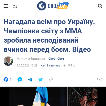
Нагадала всім про Україну.
Чемпіонка світу з ММА
зробила несподіваний
вчинок перед боєм. Відео
Максим Іншаков
Спорт Oboz
9.05.2026 10:28
1 хвилина
5,5 т.
0
РУС