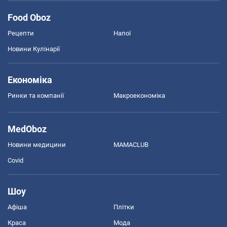
Food Oboz
Рецепти
Напої
Новини Кулінарії
Економіка
Ринки та компанії
Макроекономіка
MedOboz
Новини медицини
MAMACLUB
Covid
Шоу
Афіша
Плітки
Краса
Мода