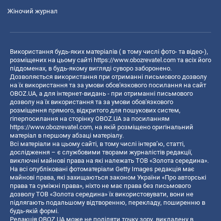
Жіночий журнал
Використання будь-яких матеріалів ( в тому числі фото- та відео-),
розміщених на цьому сайті
https://www.obozrevatel.com
та всіх його
піддоменах, в будь-якому вигляді суворо заборонено.
Дозволяється використання при отриманні письмового дозволу
на їх використання та за умови обов'язкового посилання на сайт
OBOZ.UA, а для інтернет-видань - при отриманні письмового
дозволу на їх використання та за умови обов'язкового
розміщення прямого, відкритого для пошукових систем,
гіперпосилання на сторінку OBOZ.UA за посиланням
https://www.obozrevatel.com
, на якій розміщено оригінальний
матеріал в першому абзаці матеріалу.
Всі матеріали на цьому сайті, в тому числі інтерв’ю, статті,
дослідження – є службовими творами журналістів редакції,
виключні майнові права на які належать ТОВ «Золота середина».
На всі опубліковані фотоматеріали Getty Images редакція має
майнові права, які захищаються законом України «Про авторські
права та суміжні права», ніхто не має права без письмового
дозволу ТОВ «Золота середина» їх використовувати, вони не
підлягають подальшому відтворенню, перекладу, поширенню в
будь-якій формі.
Редакція OBOZ.UA може не поділяти точку зору, викладену в