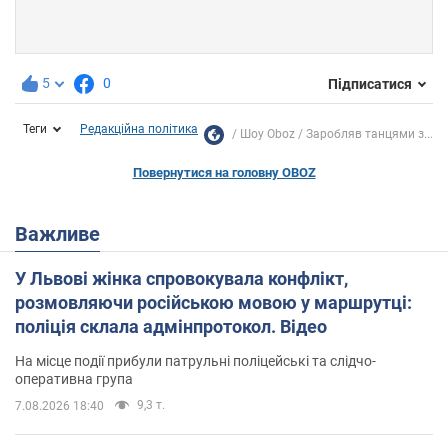
5
0
Підписатися
Теги
Редакційна політика
Шоу Oboz
Заробляв танцями з...
Повернутися на головну OBOZ
Важливе
У Львові жінка спровокувала конфлікт,
розмовляючи російською мовою у маршрутці:
поліція склала адмінпротокол. Відео
На місце події прибули патрульні поліцейські та слідчо-
оперативна група
9,3 т.
7.08.2026 18:40