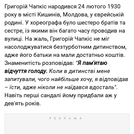
Григорій Чапкіс народився 24 лютого 1930
року в місті Кишинів, Молдова, у єврейській
родині. У хореографа було шестеро братів та
сестре, із якими він багато часу проводив на
вулиці. На жаль, Григорій Чапкіс не міг
насолоджуватися безтурботним дитинством,
адже його батьки на мали достатньо коштів.
Знаменитість розповідав:
"
Я пам'ятаю
відчуття голоду.
Коли в дитинстві мене
запитували, чого найбільше хочу, я відповідав
– їсти, адже ніколи не наїдався вдосталь"
.
Навіть перші сандалі йому придбали аж у
дев'ять років.