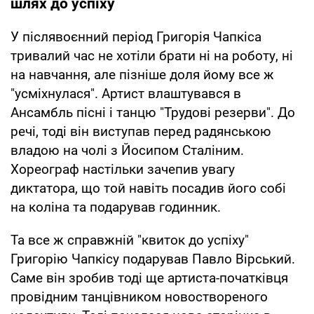
шлях до успіху
У післявоєнний період Григорія Чапкіса
тривалий час не хотіли брати ні на роботу, ні
на навчання, але пізніше доля йому все ж
"усміхнулася". Артист влаштувався в
Ансамбль пісні і танцю "Трудові резерви". До
речі, тоді він виступав перед радянською
владою на чолі з Йосипом Сталіним.
Хореограф настільки зачепив увагу
диктатора, що той навіть посадив його собі
на коліна та подарував годинник.
Та все ж справжній "квиток до успіху"
Григорію Чапкісу подарував Павло Вірський.
Саме він зробив тоді ще артиста-початківця
провідним танцівником новоствореного