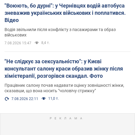
"Воюють, бо дурні": у Чернівцях водій автобуса
зневажив українських військових і поплатився.
Відео
Водія звільнили після конфлікту з пасажирами та образ
військових
8,4 т.
7.08.2026 15:47
"Не слідкує за сексуальністю": у Києві
консультант салону краси образив жінку після
хімієтерапії, розгорівся скандал. Фото
Працівник салону почав надавати оцінку зовнішності жінки,
сказавши, що вона носить "чоловічу стрижку"
11,0 т.
7.08.2026 22:11