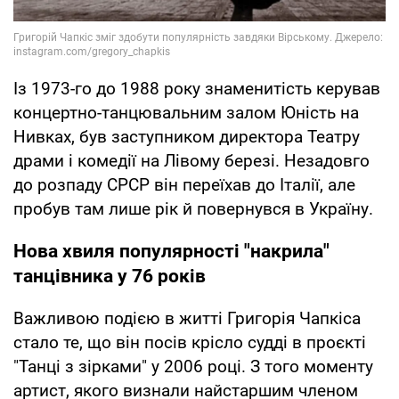
Із 1973-го до 1988 року знаменитість керував
концертно-танцювальним залом Юність на
Нивках, був заступником директора Театру
драми і комедії на Лівому березі. Незадовго
до розпаду СРСР він переїхав до Італії, але
пробув там лише рік й повернувся в Україну.
Нова хвиля популярності "накрила"
танцівника у 76 років
Важливою подією в житті Григорія Чапкіса
стало те, що він посів крісло судді в проєкті
"Танці з зірками" у 2006 році. З того моменту
артист, якого визнали найстаршим членом