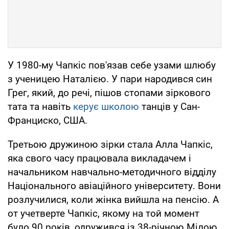
У 1980-му Чапкіс пов'язав себе узами шлюбу
з ученицею Наталією. У пари народився син
Грег, який, до речі, пішов стопами зіркового
тата та навіть
керує школою
танців у Сан-
Франциско, США.
Третьою дружиною зірки стала Алла Чапкіс,
яка свого часу працювала викладачем і
начальником навчально-методичного відділу
Національного авіаційного університету. Вони
розлучилися, коли жінка вийшла на пенсію. А
от учетверте Чапкіс, якому на той момент
було 90 років, одружився із 38-річною Мілою.