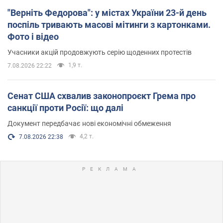
"Верніть Федорова": у містах України 23-й день
поспіль тривають масові мітинги з картонками.
Фото і відео
Учасники акцій продовжують серію щоденних протестів
1,9 т.
7.08.2026 22:22
Сенат США схвалив законопроєкт Грема про
санкції проти Росії: що далі
Документ передбачає нові економічні обмеження
4,2 т.
7.08.2026 22:38