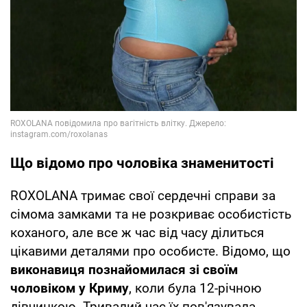
Що відомо про чоловіка знаменитості
ROXOLANA тримає свої сердечні справи за
сімома замками та не розкриває особистість
коханого, але все ж час від часу ділиться
цікавими деталями про особисте. Відомо, що
виконавиця познайомилася зі своїм
чоловіком у Криму
, коли була 12-річною
дівчинкою. Тривалий час їх пов'язувала