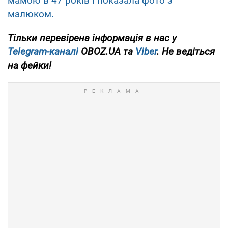
мамою в 47 років і показала фото з
малюком.
Тільки
перевірена інформація в нас у
Telegram-каналі
OBOZ.UA та
Viber
. Не ведіться
на фейки!