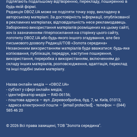
підлягають подальшому відтворенню, перекладу, поширенню в
будь-якій формі.
Редакція OBOZ.UA може не поділяти точку зору, викладену в
авторському матеріалі. За достовірність інформації, опублікованої
в рекламних матеріалах, відповідальність несе рекламодавець.
Заборонено використання матеріалів розміщених на цьому сайті,
хоч із зазначенням гіперпосилання на сторінку цього сайту,
логотипу OBOZ.UA або будь-якого іншого згадування, але без
письмового дозволу Редакції/ТОВ «Золота середина»
Незаконним використанням матеріалів буде вважатися: будь-яке
копiювання, публiкацiя, передрук, наступне поширення,
використання, переробка з використанням, включенням до
складу інших матеріалів, розповсюдження, адаптація, переклад
та інші подібні зміни матеріалу.
Назва онлайн медіа — «OBOZ.UA»
- суб'єкт у сфері онлайн медіа;
- ідентифікатор медіа — R40-06156;
- поштова адреса — вул. Деревообробна, буд. 7, м. Київ, 01013;
- адреса електронної пошти —
[email protected]
; - телефон — (044)
585 46 20
© 2026 Всі права захищені, ТОВ "Золота середина".