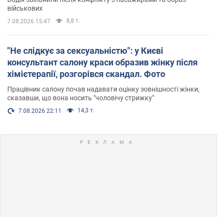
військових
8,8 т.
7.08.2026 15:47
"Не слідкує за сексуальністю": у Києві
консультант салону краси образив жінку після
хімієтерапії, розгорівся скандал. Фото
Працівник салону почав надавати оцінку зовнішності жінки,
сказавши, що вона носить "чоловічу стрижку"
14,3 т.
7.08.2026 22:11