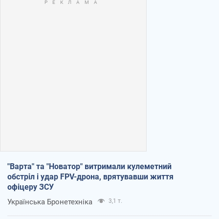
"Варта" та "Новатор" витримали кулеметний
обстріл і удар FPV-дрона, врятувавши життя
офіцеру ЗСУ
Українська Бронетехніка
3,1 т.