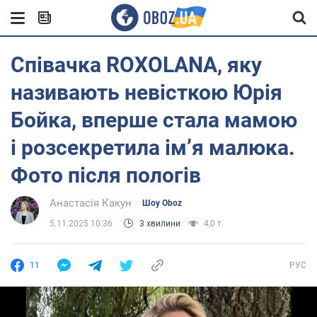
Співачка ROXOLANA, яку
називають невісткою Юрія
Бойка, вперше стала мамою
і розсекретила імʼя малюка.
Фото після пологів
Анастасія Какун
Шоу Oboz
5.11.2025 10:36
3 хвилини
4,0 т.
11
РУС