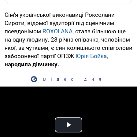
Сім'я української виконавиці Роксолани
Сироти, відомої аудиторії під сценічним
псевдонімом
ROXOLANA
, стала більшою ще
на одну людину. 28-річна співачка, чоловіком
якої, за чутками, є син колишнього співголови
забороненої партії ОПЗЖ
Юрія Бойка
,
народила дівчинку.
Відео дня
Play Video