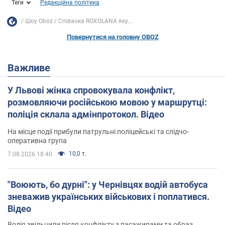
Теги
Редакційна політика
Шоу Oboz
Співачка ROXOLANA яку...
Повернутися на головну OBOZ
Важливе
У Львові жінка спровокувала конфлікт,
розмовляючи російською мовою у маршрутці:
поліція склала адмінпротокол. Відео
На місце події прибули патрульні поліцейські та слідчо-
оперативна група
10,0 т.
7.08.2026 18:40
"Воюють, бо дурні": у Чернівцях водій автобуса
зневажив українських військових і поплатився.
Відео
Водія звільнили після конфлікту з пасажирами та образ