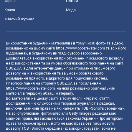
Афіша
Плітки
Краса
Мода
Жіночий журнал
Використання будь-яких матеріалів ( в тому числі фото- та відео-),
розміщених на цьому сайті
https://www.obozrevatel.com
та всіх його
піддоменах, в будь-якому вигляді суворо заборонено.
Дозволяється використання при отриманні письмового дозволу
на їх використання та за умови обов'язкового посилання на сайт
OBOZ.UA, а для інтернет-видань - при отриманні письмового
дозволу на їх використання та за умови обов'язкового
розміщення прямого, відкритого для пошукових систем,
гіперпосилання на сторінку OBOZ.UA за посиланням
https://www.obozrevatel.com
, на якій розміщено оригінальний
матеріал в першому абзаці матеріалу.
Всі матеріали на цьому сайті, в тому числі інтерв’ю, статті,
дослідження – є службовими творами журналістів редакції,
виключні майнові права на які належать ТОВ «Золота середина».
На всі опубліковані фотоматеріали Getty Images редакція має
майнові права, які захищаються законом України «Про авторські
права та суміжні права», ніхто не має права без письмового
дозволу ТОВ «Золота середина» їх використовувати, вони не