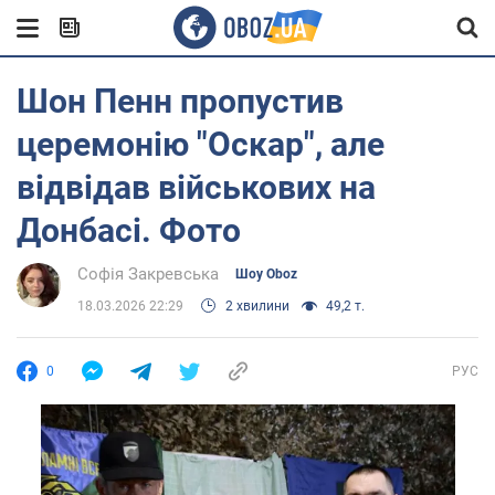
Шон Пенн пропустив
церемонію "Оскар", але
відвідав військових на
Донбасі. Фото
Софія Закревська
Шоу Oboz
18.03.2026 22:29
2 хвилини
49,2 т.
0
РУС