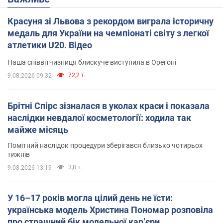
Красуня зі Львова з рекордом виграла історичну
медаль для України на чемпіонаті світу з легкої
атлетики U20. Відео
Наша співвітчизниця блискуче виступила в Орегоні
72,2 т.
9.08.2026 09:32
Брітні Спірс зізналася в уколах краси і показала
наслідки невдалої косметології: ходила так
майже місяць
Помітний наслідок процедури зберігався близько чотирьох
тижнів
3,8 т.
9.08.2026 13:19
У 16–17 років могла цілий день не їсти:
українська модель Христина Пономар розповіла
про страшний бік модельної кар’єри