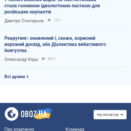
стала головною ідеологічною пасткою для
російських окупантів
Дмитро Снєгирьов
7,0 т.
Рекрутинг: оновлений і, схоже, корисний
ворожий досвід, або Діалектика вибагливого
боягузтва
Олександр Кірш
5,8 т.
Всі думки
На початок
Про компанію
Команда