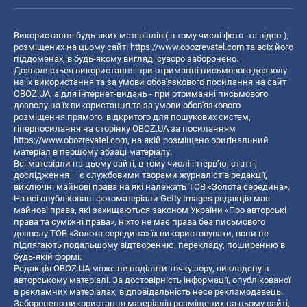
Використання будь-яких матеріалів ( в тому числі фото- та відео-),
розміщених на цьому сайті
https://www.obozrevatel.com
та всіх його
піддоменах, в будь-якому вигляді суворо заборонено.
Дозволяється використання при отриманні письмового дозволу
на їх використання та за умови обов'язкового посилання на сайт
OBOZ.UA, а для інтернет-видань - при отриманні письмового
дозволу на їх використання та за умови обов'язкового
розміщення прямого, відкритого для пошукових систем,
гіперпосилання на сторінку OBOZ.UA за посиланням
https://www.obozrevatel.com
, на якій розміщено оригінальний
матеріал в першому абзаці матеріалу.
Всі матеріали на цьому сайті, в тому числі інтерв’ю, статті,
дослідження – є службовими творами журналістів редакції,
виключні майнові права на які належать ТОВ «Золота середина».
На всі опубліковані фотоматеріали Getty Images редакція має
майнові права, які захищаються законом України «Про авторські
права та суміжні права», ніхто не має права без письмового
дозволу ТОВ «Золота середина» їх використовувати, вони не
підлягають подальшому відтворенню, перекладу, поширенню в
будь-якій формі.
Редакція OBOZ.UA може не поділяти точку зору, викладену в
авторському матеріалі. За достовірність інформації, опублікованої
в рекламних матеріалах, відповідальність несе рекламодавець.
Заборонено використання матеріалів розміщених на цьому сайті,