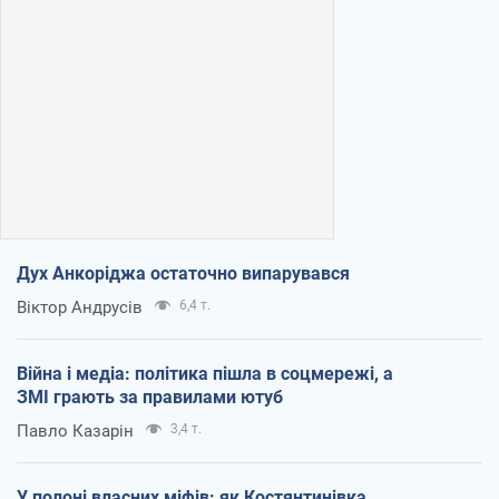
Дух Анкоріджа остаточно випарувався
Віктор Андрусів
6,4 т.
Війна і медіа: політика пішла в соцмережі, а
ЗМІ грають за правилами ютуб
Павло Казарін
3,4 т.
У полоні власних міфів: як Костянтинівка