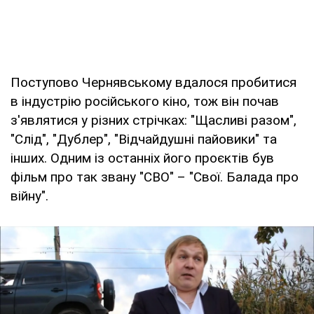
Поступово Чернявському вдалося пробитися
в індустрію російського кіно, тож він почав
з'являтися у різних стрічках: "Щасливі разом",
"Слід", "Дублер", "Відчайдушні пайовики" та
інших. Одним із останніх його проєктів був
фільм про так звану "СВО" – "Свої. Балада про
війну".