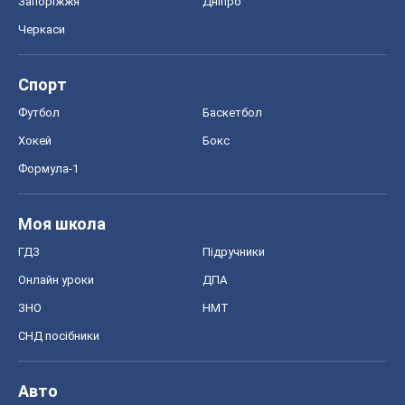
Запоріжжя
Дніпро
Черкаси
Спорт
Футбол
Баскетбол
Хокей
Бокс
Формула-1
Моя школа
ГДЗ
Підручники
Онлайн уроки
ДПА
ЗНО
НМТ
СНД посібники
Авто