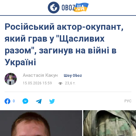
Російський актор-окупант,
який грав у "Щасливих
разом", загинув на війні в
Україні
Анастасія Какун
Шоу Oboz
15.05.2026 15:59
23,6 т.
0
РУС