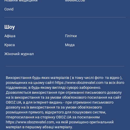
Новини медицини
MAMACLUB
Covid
Шоу
Афіша
Плітки
Краса
Мода
Жіночий журнал
Використання будь-яких матеріалів ( в тому числі фото- та відео-),
розміщених на цьому сайті
https://www.obozrevatel.com
та всіх його
піддоменах, в будь-якому вигляді суворо заборонено.
Дозволяється використання при отриманні письмового дозволу
на їх використання та за умови обов'язкового посилання на сайт
OBOZ.UA, а для інтернет-видань - при отриманні письмового
дозволу на їх використання та за умови обов'язкового
розміщення прямого, відкритого для пошукових систем,
гіперпосилання на сторінку OBOZ.UA за посиланням
https://www.obozrevatel.com
, на якій розміщено оригінальний
матеріал в першому абзаці матеріалу.