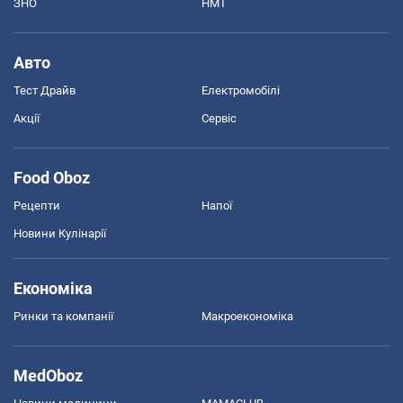
ЗНО
НМТ
Авто
Тест Драйв
Електромобілі
Акції
Сервіс
Food Oboz
Рецепти
Напої
Новини Кулінарії
Економіка
Ринки та компанії
Макроекономіка
MedOboz