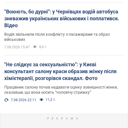
"Воюють, бо дурні": у Чернівцях водій автобуса
зневажив українських військових і поплатився.
Відео
Водія звільнили після конфлікту з пасажирами та образ
військових
8,4 т.
7.08.2026 15:47
"Не слідкує за сексуальністю": у Києві
консультант салону краси образив жінку після
хімієтерапії, розгорівся скандал. Фото
Працівник салону почав надавати оцінку зовнішності жінки,
сказавши, що вона носить "чоловічу стрижку"
11,2 т.
7.08.2026 22:11