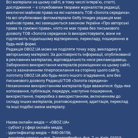
Всі матеріали на цьому сайті, в тому числі інтерв’ю, статті,
дослідження – є службовими творами журналістів редакції,
виключні майнові права на які належать ТОВ «Золота середина».
На всі опубліковані фотоматеріали Getty Images редакція має
майнові права, які захищаються законом України «Про авторські
права та суміжні права», ніхто не має права без письмового
дозволу ТОВ «Золота середина» їх використовувати, вони не
підлягають подальшому відтворенню, перекладу, поширенню в
будь-якій формі.
Редакція OBOZ.UA може не поділяти точку зору, викладену в
авторському матеріалі. За достовірність інформації, опублікованої
в рекламних матеріалах, відповідальність несе рекламодавець.
Заборонено використання матеріалів розміщених на цьому сайті,
хоч із зазначенням гіперпосилання на сторінку цього сайту,
логотипу OBOZ.UA або будь-якого іншого згадування, але без
письмового дозволу Редакції/ТОВ «Золота середина»
Незаконним використанням матеріалів буде вважатися: будь-яке
копiювання, публiкацiя, передрук, наступне поширення,
використання, переробка з використанням, включенням до
складу інших матеріалів, розповсюдження, адаптація, переклад
та інші подібні зміни матеріалу.
Назва онлайн медіа — «OBOZ.UA»
- суб'єкт у сфері онлайн медіа;
- ідентифікатор медіа — R40-06156;
- поштова адреса — вул. Деревообробна, буд. 7, м. Київ, 01013;