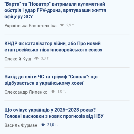
"Варта" та "Новатор" витримали кулеметний
обстріл і удар FPV-дрона, врятувавши життя
офіцеру ЗСУ
Українська Бронетехніка
2,9 т.
КНДР як каталізатор війни, або Про новий
етап російсько-північнокорейського союзу
Олексій Кущ
3,0 т.
Вихід до еліти ЧС та тріумф "Сокола": що
відбувається в українському хокеї
Олександр Липенко
1,0 т.
Що очікує українців у 2026–2028 роках?
Головні висновки з нових прогнозів від НБУ
Василь Фурман
21,0 т.