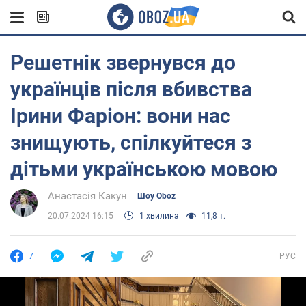
Решетнік звернувся до
українців після вбивства
Ірини Фаріон: вони нас
знищують, спілкуйтеся з
дітьми українською мовою
Анастасія Какун
Шоу Oboz
20.07.2024 16:15
1 хвилина
11,8 т.
7
РУС