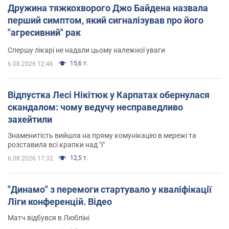
Дружина тяжкохворого Джо Байдена назвала
перший симптом, який сигналізував про його
"агресивний" рак
Спершу лікарі не надали цьому належної уваги
15,6 т.
6.08.2026 12:46
Відпустка Лесі Нікітюк у Карпатах обернулася
скандалом: чому ведучу несправедливо
захейтили
Знаменитість вийшла на пряму комунікацію в мережі та
розставила всі крапки над "і"
12,5 т.
6.08.2026 17:32
"Динамо" з перемоги стартувало у кваліфікації
Ліги конференцій. Відео
Матч відбувся в Любліні