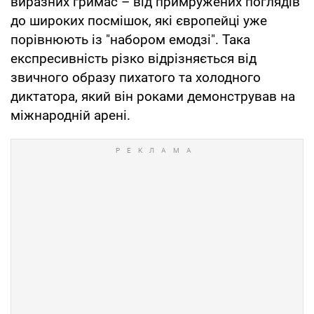
виразних гримас – від примружених поглядів
до широких посмішок, які європейці уже
порівнюють із "набором емодзі". Така
експресивність різко відрізняється від
звичного образу пихатого та холодного
диктатора, який він роками демонстрував на
міжнародній арені.