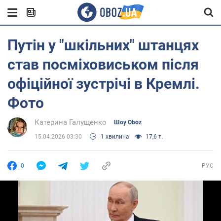
Путін у "шкільних" штанцях
став посміховиськом після
офіційної зустрічі в Кремлі.
Фото
Катерина Галущенко
Шоу Oboz
15.04.2026 03:30
1 хвилина
17,6 т.
0
РУС