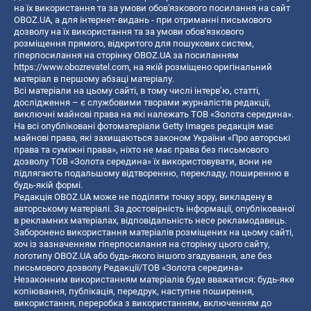
на їх використання та за умови обов'язкового посилання на сайт
OBOZ.UA, а для інтернет-видань - при отриманні письмового
дозволу на їх використання та за умови обов'язкового
розміщення прямого, відкритого для пошукових систем,
гіперпосилання на сторінку OBOZ.UA за посиланням
https://www.obozrevatel.com
, на якій розміщено оригінальний
матеріал в першому абзаці матеріалу.
Всі матеріали на цьому сайті, в тому числі інтерв’ю, статті,
дослідження – є службовими творами журналістів редакції,
виключні майнові права на які належать ТОВ «Золота середина».
На всі опубліковані фотоматеріали Getty Images редакція має
майнові права, які захищаються законом України «Про авторські
права та суміжні права», ніхто не має права без письмового
дозволу ТОВ «Золота середина» їх використовувати, вони не
підлягають подальшому відтворенню, перекладу, поширенню в
будь-якій формі.
Редакція OBOZ.UA може не поділяти точку зору, викладену в
авторському матеріалі. За достовірність інформації, опублікованої
в рекламних матеріалах, відповідальність несе рекламодавець.
Заборонено використання матеріалів розміщених на цьому сайті,
хоч із зазначенням гіперпосилання на сторінку цього сайту,
логотипу OBOZ.UA або будь-якого іншого згадування, але без
письмового дозволу Редакції/ТОВ «Золота середина»
Незаконним використанням матеріалів буде вважатися: будь-яке
копiювання, публiкацiя, передрук, наступне поширення,
використання, переробка з використанням, включенням до