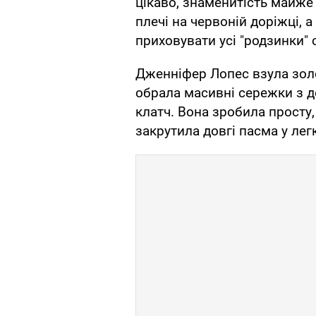
цікаво, знаменитість майж
плечі на червоній доріжці, а
приховувати усі "родзинки" с
Дженніфер Лопес взула золот
обрала масивні сережки з д
клатч. Вона зробила просту,
закрутила довгі пасма у легк