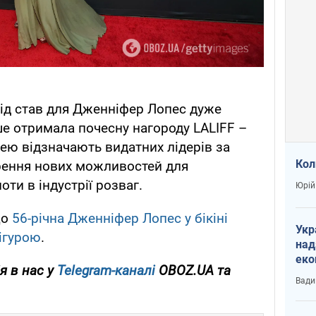
хід став для Дженніфер Лопес дуже
е отримала почесну нагороду LALIFF –
 Нею відзначають видатних лідерів за
Кол
рення нових можливостей для
ти в індустрії розваг.
Юрій
що
56-річна Дженніфер Лопес у бікіні
Укр
ігурою
.
над
еко
я в нас у
Telegram-каналі
OBOZ.UA та
сві
Вади