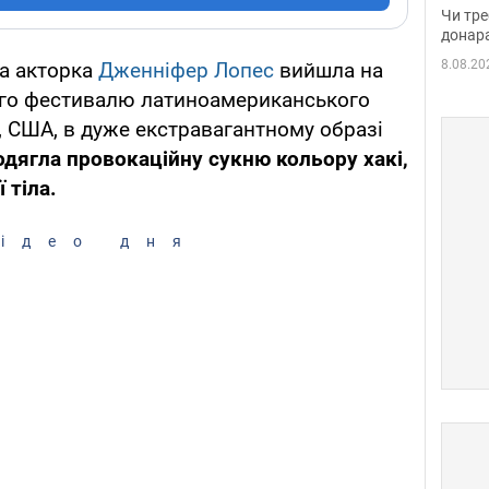
судд
Чи тре
неоч
донар
8.08.20
а акторка
Дженніфер Лопес
вийшла на
ого фестивалю латиноамериканського
і, США, в дуже екстравагантному образі
 одягла провокаційну сукню кольору хакі,
 тіла.
ідео дня