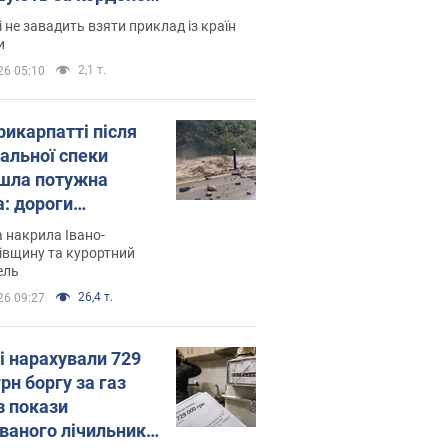
і не завадить взяти приклад із країн
и
2,1 т.
26 05:10
рикарпатті після
альної спеки
шла потужна
а: дороги
творились на
 накрила Івано-
. Відео
івщину та курортний
ель
26,4 т.
26 09:27
і нарахували 729
грн боргу за газ
з покази
ованого лічильника: