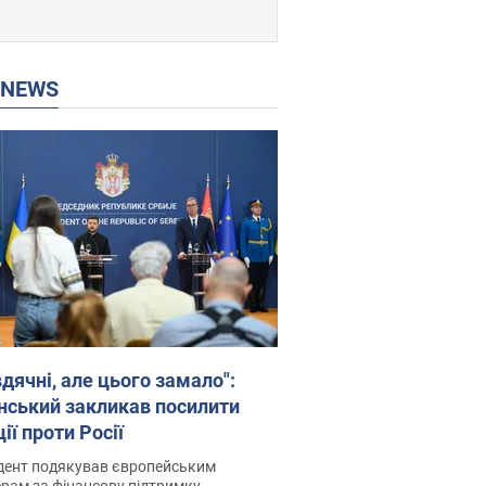
P NEWS
дячні, але цього замало":
нський закликав посилити
ії проти Росії
дент подякував європейським
рам за фінансову підтримку