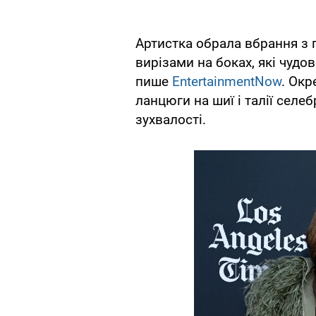
Артистка обрала вбрання з 
вирізами на боках, які чудо
пише
EntertainmentNow
. Окр
ланцюги на шиї і талії селеб
зухвалості.