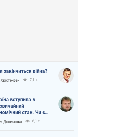
и закінчиться війна?
7,1 т.
 Хрістензен
аїна вступила в
звичайний
номічний стан. Чи є
тло вкінці тунелю?
6,1 т.
м Денисенко