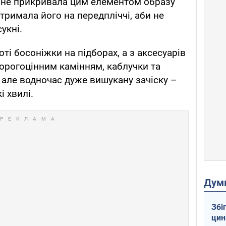
е не прикривала цим елементом образу
 тримала його на передпліччі, аби не
укні.
і босоніжки на підборах, а з аксесуарів
орогоцінним камінням, каблучки та
 але водночас дуже вишукану зачіску –
і хвилі.
Дум
Збі
цин