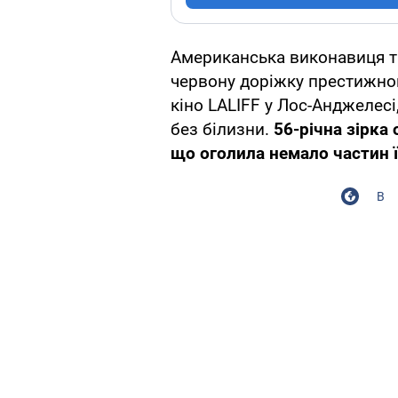
Американська виконавиця т
червону доріжку престижн
кіно LALIFF у Лос-Анджелес
без білизни.
56-річна зірка
що оголила немало частин її
В