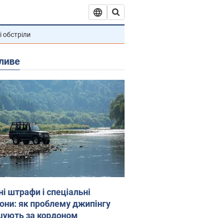
і обстріли
ливе
ні штрафи і спеціальні
гони: як проблему джипінгу
шують за кордоном