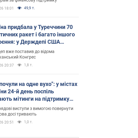
49,9 т.
26 18:01
їна придбала у Туреччини 70
тичних ракет і багато іншого
оєння: у Держдепі США
люднили список
еп вже поставив до відома
канський Конгрес
1,8 т.
26 20:37
почули на одне вухо": у містах
ни 24-й день поспіль
ають мітинги на підтримку
рова. Фото і відео
ядові виступи з вимогою повернути
ова досі тривають
1,0 т.
26 20:51