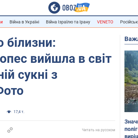
ни
Війна в Україні
Війна Ізраїлю та Ірану
VENETO
Російськ
Важ
о білизни:
пес вийшла в світ
ій сукні з
Фото
а
17,4 т.
Знач
полі
Читать на русском
вирі