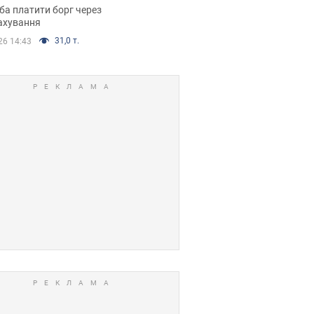
я ухвалив
ба платити борг через
ікуване рішення
ахування
31,0 т.
26 14:43