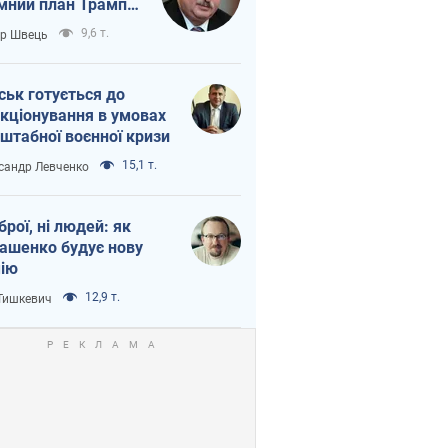
мний план Трампа
тіна?
9,6 т.
ор Швець
ськ готується до
кціонування в умовах
штабної воєнної кризи
15,1 т.
сандр Левченко
зброї, ні людей: як
ашенко будує нову
ію
12,9 т.
 Тишкевич