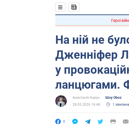
Герої вій
На ній не бул
Дженніфер Ло
у провокаційн
ланцюгами. 
Анастасія Какун
Шоу Oboz
28.05.2026 16:46
1 хвилин
0