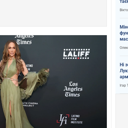
тає
і Пу
Вікт
Мін
фун
мас
Олек
Ні 
Лук
арм
Ігар