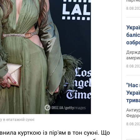
8.08.20
Укра
баліс
озбр
опри
Держд
амери
8.08.20
"Нас 
Украї
трив
Федо
Антиур
Федор
8.08.20
нила курткою із пір'ям в тон сукні. Що