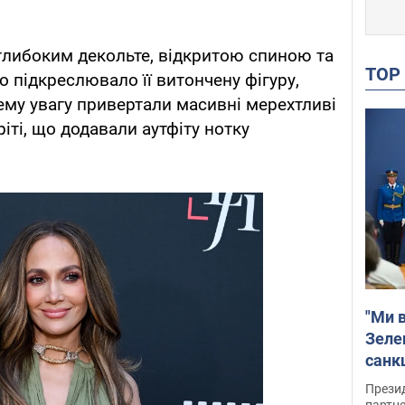
глибоким декольте, відкритою спиною та
TO
во підкреслювало її витончену фігуру,
ему увагу привертали масивні мерехтливі
ріті, що додавали аутфіту нотку
"Ми в
Зеле
санкц
Прези
партне