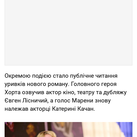
Окремою подією стало публічне читання
уривків нового роману. Головного героя
Хорта озвучив актор кіно, театру та дубляжу
Євген Лісничий, а голос Марени знову
належав акторці Катерині Качан.