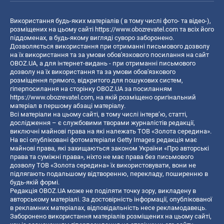
Використання будь-яких матеріалів ( в тому числі фото- та відео-),
розміщених на цьому сайті
https://www.obozrevatel.com
та всіх його
піддоменах, в будь-якому вигляді суворо заборонено.
Дозволяється використання при отриманні письмового дозволу
на їх використання та за умови обов'язкового посилання на сайт
OBOZ.UA, а для інтернет-видань - при отриманні письмового
дозволу на їх використання та за умови обов'язкового
розміщення прямого, відкритого для пошукових систем,
гіперпосилання на сторінку OBOZ.UA за посиланням
https://www.obozrevatel.com
, на якій розміщено оригінальний
матеріал в першому абзаці матеріалу.
Всі матеріали на цьому сайті, в тому числі інтерв’ю, статті,
дослідження – є службовими творами журналістів редакції,
виключні майнові права на які належать ТОВ «Золота середина».
На всі опубліковані фотоматеріали Getty Images редакція має
майнові права, які захищаються законом України «Про авторські
права та суміжні права», ніхто не має права без письмового
дозволу ТОВ «Золота середина» їх використовувати, вони не
підлягають подальшому відтворенню, перекладу, поширенню в
будь-якій формі.
Редакція OBOZ.UA може не поділяти точку зору, викладену в
авторському матеріалі. За достовірність інформації, опублікованої
в рекламних матеріалах, відповідальність несе рекламодавець.
Заборонено використання матеріалів розміщених на цьому сайті,