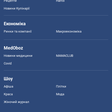
Рецепти
Напої
Новини Кулінарії
Економіка
Ринки та компанії
Макроекономіка
MedOboz
Новини медицини
MAMACLUB
Covid
Шоу
Афіша
Плітки
Краса
Мода
Жіночий журнал