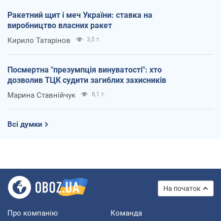
Ракетний щит і меч України: ставка на
виробництво власних ракет
Кирило Татарінов
3,5 т.
Посмертна "презумпція винуватості": хто
дозволив ТЦК судити загиблих захисників
Марина Ставнійчук
8,1 т.
Всі думки
На початок
Про компанію
Команда