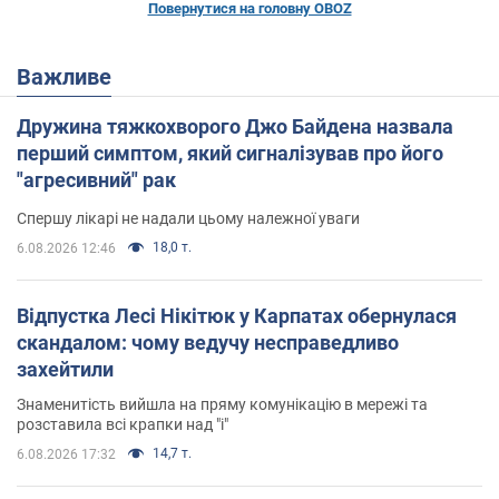
Повернутися на головну OBOZ
Важливе
Дружина тяжкохворого Джо Байдена назвала
перший симптом, який сигналізував про його
"агресивний" рак
Спершу лікарі не надали цьому належної уваги
18,0 т.
6.08.2026 12:46
Відпустка Лесі Нікітюк у Карпатах обернулася
скандалом: чому ведучу несправедливо
захейтили
Знаменитість вийшла на пряму комунікацію в мережі та
розставила всі крапки над "і"
14,7 т.
6.08.2026 17:32