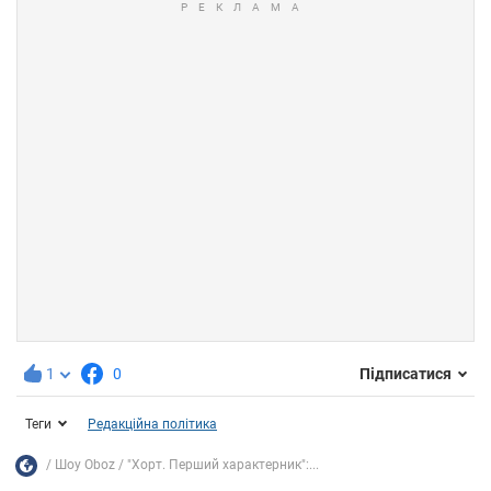
1
0
Підписатися
Теги
Редакційна політика
Шоу Oboz
"Хорт. Перший характерник":...