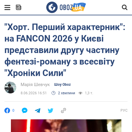
"Хорт. Перший характерник":
на FANCON 2026 у Києві
представили другу частину
фентезі-роману з всесвіту
"Хроніки Сили"
Марія Шевчук
Шоу Oboz
8.06.2026 16:51
2 хвилини
1,3 т.
0
РУС