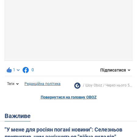
1
0
Підписатися
Теги
Редакційна політика
Шоу Oboz
Через нього 5...
Повернутися на головну OBOZ
Важливе
"У мене для росіян погані новини": Селезньов
припустив, чим закінчиться "війна складів"