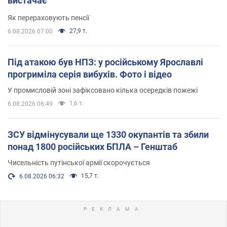
вистачає
Як перераховують пенсії
27,9 т.
6.08.2026 07:00
Під атакою був НПЗ: у російському Ярославлі
прогриміла серія вибухів. Фото і відео
У промисловій зоні зафіксовано кілька осередків пожежі
1,6 т.
6.08.2026 06:49
ЗСУ відмінусували ще 1330 окупантів та збили
понад 1800 російських БПЛА – Генштаб
Чисельність путінської армії скорочується
15,7 т.
6.08.2026 06:32