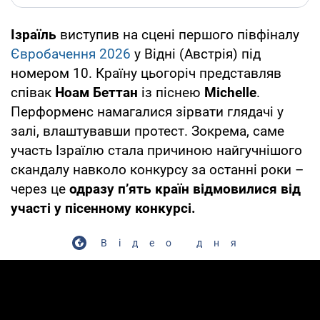
Ізраїль
виступив на сцені першого півфіналу
Євробачення 2026
у Відні (Австрія) під
номером 10. Країну цьогоріч представляв
співак
Ноам Беттан
із піснею
Michelle
.
Перформенс намагалися зірвати глядачі у
залі, влаштувавши протест. Зокрема, саме
участь Ізраїлю стала причиною найгучнішого
скандалу навколо конкурсу за останні роки –
через це
одразу п’ять країн відмовилися від
участі у пісенному конкурсі.
Відео дня