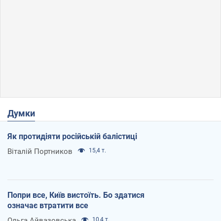
Думки
Як протидіяти російській балістиці
Віталій Портников
15,4 т.
Попри все, Київ вистоїть. Бо здатися
означає втратити все
Ольга Айвазовська
10,4 т.