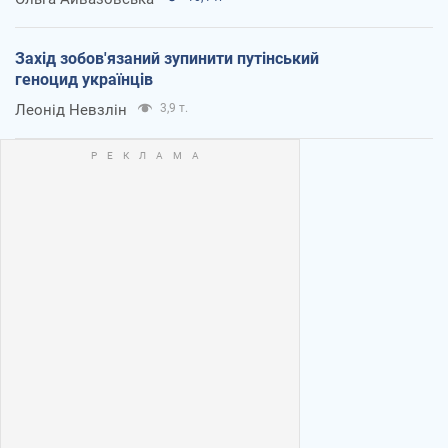
Захід зобов'язаний зупинити путінський
геноцид українців
Леонід Невзлін
3,9 т.