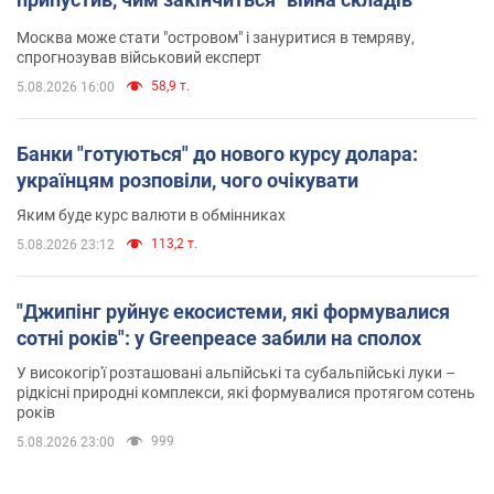
Москва може стати "островом" і зануритися в темряву,
спрогнозував військовий експерт
58,9 т.
5.08.2026 16:00
Банки "готуються" до нового курсу долара:
українцям розповіли, чого очікувати
Яким буде курс валюти в обмінниках
113,2 т.
5.08.2026 23:12
"Джипінг руйнує екосистеми, які формувалися
сотні років": у Greenpeace забили на сполох
У високогір'ї розташовані альпійські та субальпійські луки –
рідкісні природні комплекси, які формувалися протягом сотень
років
999
5.08.2026 23:00