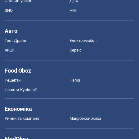
Онлайн уроки
ДПА
ЗНО
НМТ
Авто
Тест Драйв
Електромобілі
Акції
Сервіс
Food Oboz
Рецепти
Напої
Новини Кулінарії
Економіка
Ринки та компанії
Макроекономіка
MedOboz