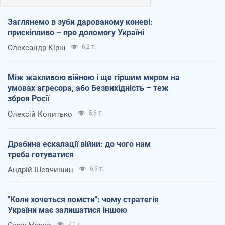
Заглянемо в зуби дарованому коневі:
прискіпливо – про допомогу Україні
Олександр Кірш
6,2 т.
Між жахливою війною і ще гіршим миром на
умовах агресора, або Безвихідність – теж
зброя Росії
Олексій Копитько
5,6 т.
Драбина ескалації війни: до чого нам
треба готуватися
Андрій Шевчишин
6,6 т.
"Коли хочеться помсти": чому стратегія
України має залишатися іншою
7,1 т.