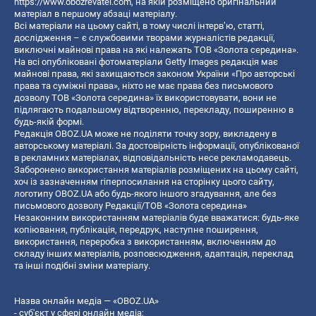
https://www.obozrevatel.com
, на якій розміщено оригінальний
матеріал в першому абзаці матеріалу.
Всі матеріали на цьому сайті, в тому числі інтерв’ю, статті,
дослідження – є службовими творами журналістів редакції,
виключні майнові права на які належать ТОВ «Золота середина».
На всі опубліковані фотоматеріали Getty Images редакція має
майнові права, які захищаються законом України «Про авторські
права та суміжні права», ніхто не має права без письмового
дозволу ТОВ «Золота середина» їх використовувати, вони не
підлягають подальшому відтворенню, перекладу, поширенню в
будь-якій формі.
Редакція OBOZ.UA може не поділяти точку зору, викладену в
авторському матеріалі. За достовірність інформації, опублікованої
в рекламних матеріалах, відповідальність несе рекламодавець.
Заборонено використання матеріалів розміщених на цьому сайті,
хоч із зазначенням гіперпосилання на сторінку цього сайту,
логотипу OBOZ.UA або будь-якого іншого згадування, але без
письмового дозволу Редакції/ТОВ «Золота середина»
Незаконним використанням матеріалів буде вважатися: будь-яке
копiювання, публiкацiя, передрук, наступне поширення,
використання, переробка з використанням, включенням до
складу інших матеріалів, розповсюдження, адаптація, переклад
та інші подібні зміни матеріалу.
Назва онлайн медіа — «OBOZ.UA»
- суб'єкт у сфері онлайн медіа;