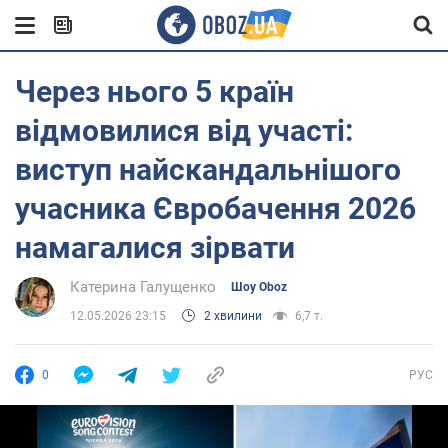
Через нього 5 країн
відмовилися від участі:
виступ найскандальнішого
учасника Євробачення 2026
намагалися зірвати
Катерина Галущенко
Шоу Oboz
12.05.2026 23:15
2 хвилини
6,7 т.
0
РУС