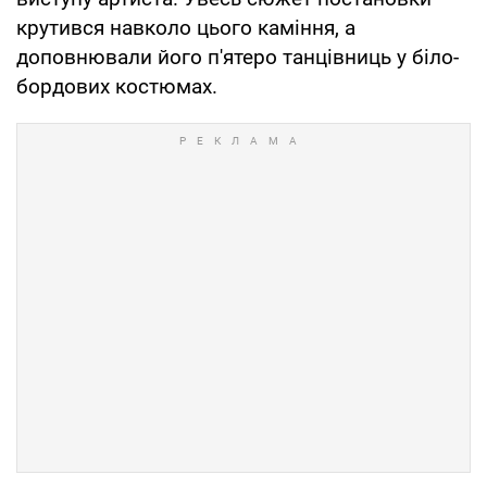
крутився навколо цього каміння, а
доповнювали його п'ятеро танцівниць у біло-
бордових костюмах.