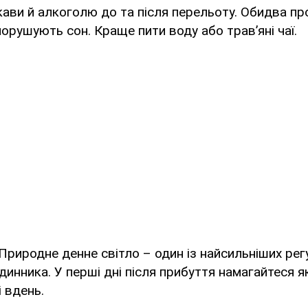
кави й алкоголю до та після перельоту. Обидва пр
орушують сон. Краще пити воду або трав’яні чаї.
Природне денне світло – один із найсильніших рег
динника. У перші дні після прибуття намагайтеся 
і вдень.