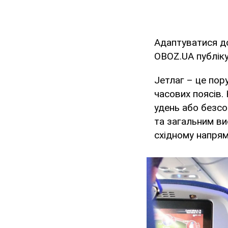
Адаптуватися д
OBOZ.UA публік
Jетлаг – це пор
часових поясів.
удень або безсо
та загальним ви
східному напрямк