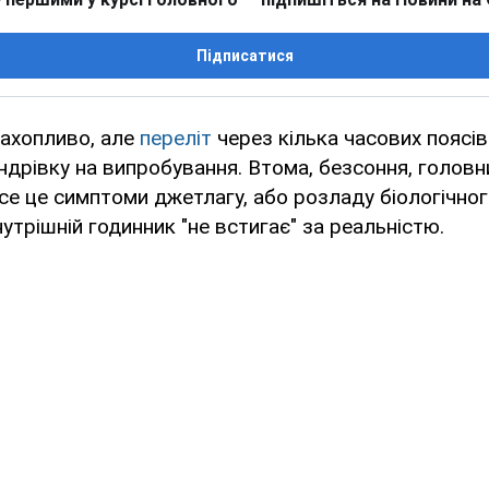
Підписатися
захопливо, але
переліт
через кілька часових поясі
дрівку на випробування. Втома, безсоння, головни
усе це симптоми джетлагу, або розладу біологічног
утрішній годинник "не встигає" за реальністю.