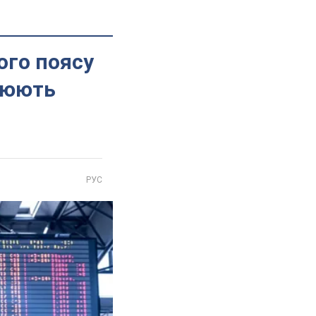
ого поясу
ацюють
РУС