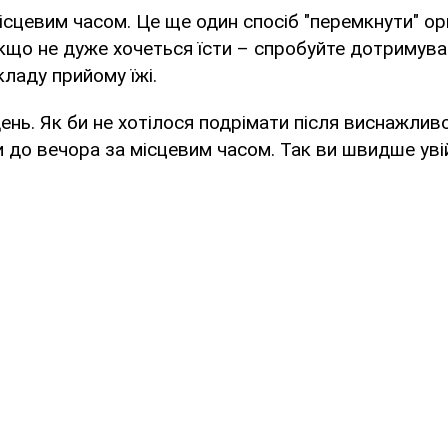
ісцевим часом. Це ще один спосіб "перемкнути" ор
кщо не дуже хочеться їсти – спробуйте дотримув
ладу прийому їжі.
ень. Як би не хотілося подрімати після виснажлив
 до вечора за місцевим часом. Так ви швидше уві