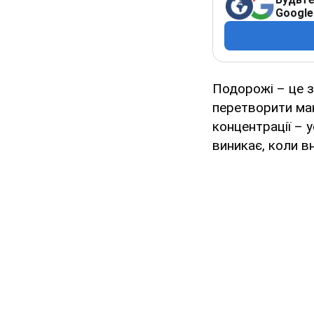
Google
Подорожі – це 
перетворити ман
концентрації – 
виникає, коли вн