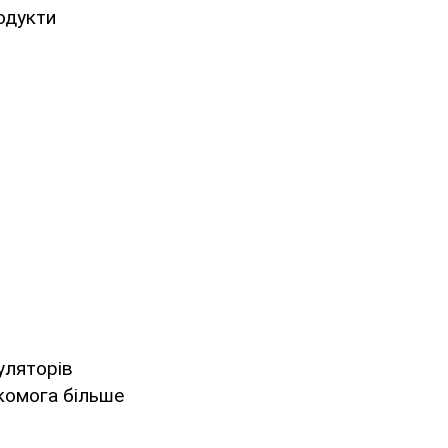
одукти
уляторів
якомога більше