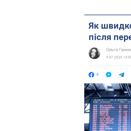
Як швидко
після пер
Ольга Ганю
9.07.2025 14:0
0