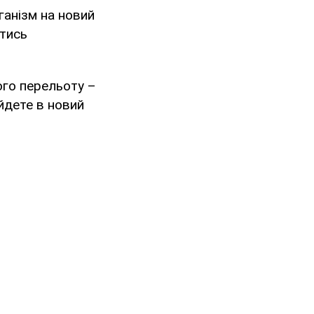
ганізм на новий
атись
ого перельоту –
йдете в новий