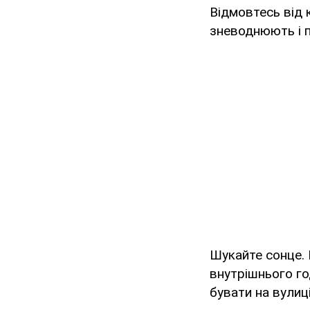
Відмовтесь від 
зневоднюють і п
Шукайте сонце. 
внутрішнього го
бувати на вулиц