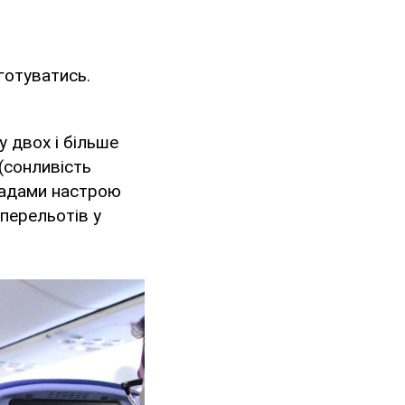
готуватись.
у двох і більше
(сонливість
епадами настрою
перельотів у