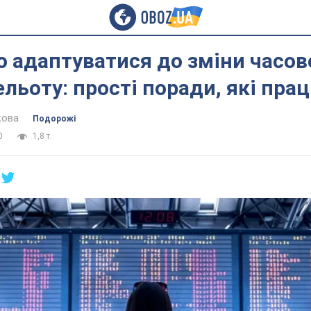
 адаптуватися до зміни часов
ельоту: прості поради, які пр
кова
Подорожі
0
1,8 т.