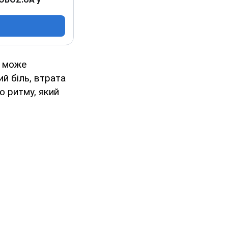
в може
й біль, втрата
о ритму, який