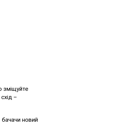
о зміщуйте
 схід –
: бачачи новий