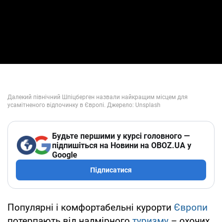
Будьте першими у курсі головного —
підпишіться на Новини на OBOZ.UA у
Google
Підписатися
Популярні і комфортабельні курорти
Європи
потерпають від надмірного
туризму
– охочих