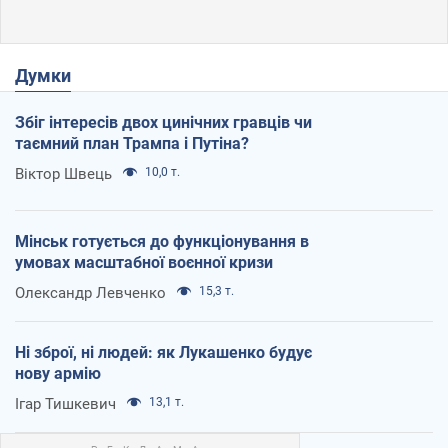
Думки
Збіг інтересів двох цинічних гравців чи
таємний план Трампа і Путіна?
Віктор Швець
10,0 т.
Мінськ готується до функціонування в
умовах масштабної воєнної кризи
Олександр Левченко
15,3 т.
Ні зброї, ні людей: як Лукашенко будує
нову армію
Ігар Тишкевич
13,1 т.