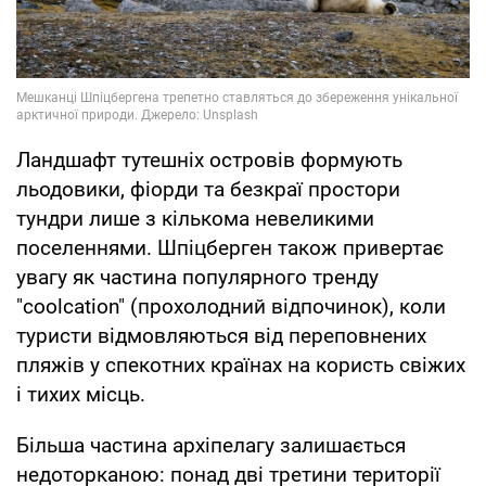
Ландшафт тутешніх островів формують
льодовики, фіорди та безкраї простори
тундри лише з кількома невеликими
поселеннями. Шпіцберген також привертає
увагу як частина популярного тренду
"coolcation" (прохолодний відпочинок), коли
туристи відмовляються від переповнених
пляжів у спекотних країнах на користь свіжих
і тихих місць.
Більша частина архіпелагу залишається
недоторканою: понад дві третини території