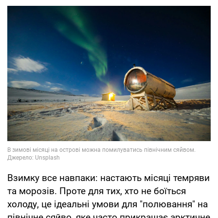
Взимку все навпаки: настають місяці темряви
та морозів. Проте для тих, хто не боїться
холоду, це ідеальні умови для "полювання" на
північне сяйво, яке часто прикрашає арктичне