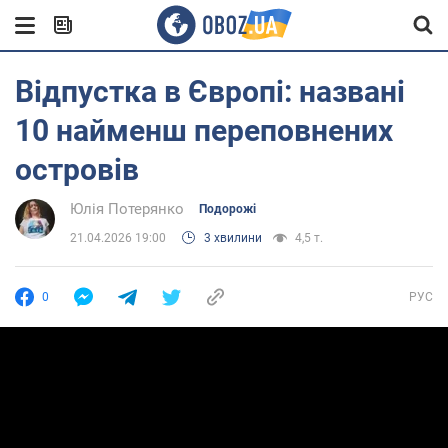
Відпустка в Європі: названі
10 найменш переповнених
островів
Юлія Потерянко
Подорожі
21.04.2026 19:00
3 хвилини
4,5 т.
0
РУС