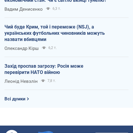
економічний стан. Чи є світло вкінці тунелю?
Вадим Денисенко
6,3 т.
Чий буде Крим, той і переможе (NSJ), а
українських футбольних чиновників можуть
назвати вбивцями
Олександр Кірш
6,2 т.
Захід проспав загрозу: Росія може
перевірити НАТО війною
Леонід Невзлін
7,8 т.
Всі думки