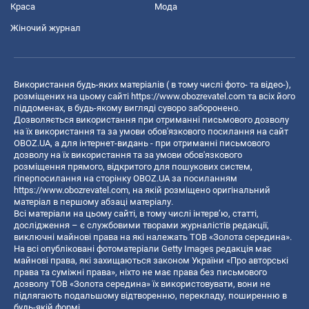
Краса
Мода
Жіночий журнал
Використання будь-яких матеріалів ( в тому числі фото- та відео-),
розміщених на цьому сайті
https://www.obozrevatel.com
та всіх його
піддоменах, в будь-якому вигляді суворо заборонено.
Дозволяється використання при отриманні письмового дозволу
на їх використання та за умови обов'язкового посилання на сайт
OBOZ.UA, а для інтернет-видань - при отриманні письмового
дозволу на їх використання та за умови обов'язкового
розміщення прямого, відкритого для пошукових систем,
гіперпосилання на сторінку OBOZ.UA за посиланням
https://www.obozrevatel.com
, на якій розміщено оригінальний
матеріал в першому абзаці матеріалу.
Всі матеріали на цьому сайті, в тому числі інтерв’ю, статті,
дослідження – є службовими творами журналістів редакції,
виключні майнові права на які належать ТОВ «Золота середина».
На всі опубліковані фотоматеріали Getty Images редакція має
майнові права, які захищаються законом України «Про авторські
права та суміжні права», ніхто не має права без письмового
дозволу ТОВ «Золота середина» їх використовувати, вони не
підлягають подальшому відтворенню, перекладу, поширенню в
будь-якій формі.