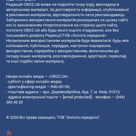
Редакція OBOZ.UA може не поділяти точку зору, викладену в
авторському матеріалі. За достовірність інформації, опублікованої
в рекламних матеріалах, відповідальність несе рекламодавець.
Заборонено використання матеріалів розміщених на цьому сайті,
хоч із зазначенням гіперпосилання на сторінку цього сайту,
логотипу OBOZ.UA або будь-якого іншого згадування, але без
письмового дозволу Редакції/ТОВ «Золота середина»
Незаконним використанням матеріалів буде вважатися: будь-яке
копiювання, публiкацiя, передрук, наступне поширення,
використання, переробка з використанням, включенням до
складу інших матеріалів, розповсюдження, адаптація, переклад
та інші подібні зміни матеріалу.
Назва онлайн медіа — «OBOZ.UA»
- суб'єкт у сфері онлайн медіа;
- ідентифікатор медіа — R40-06156;
- поштова адреса — вул. Деревообробна, буд. 7, м. Київ, 01013;
- адреса електронної пошти —
[email protected]
; - телефон — (044)
585 46 20
© 2026 Всі права захищені, ТОВ "Золота середина".