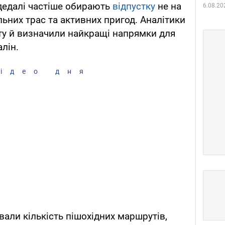
 дедалі частіше обирають
відпустку
не на
6.08.20
альних трас та активних пригод. Аналітики
іту й визначили найкращі напрямки для
алін.
ідео дня
вали кількість пішохідних маршрутів,