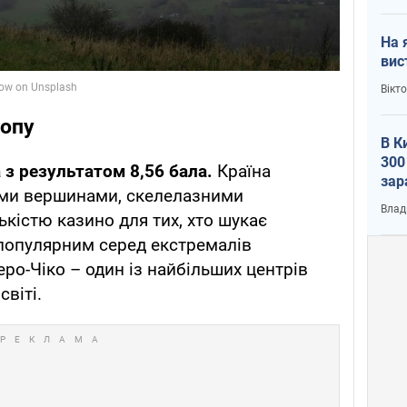
На 
вис
Вікт
топу
В К
300
 з результатом 8,56 бала.
Країна
зар
ими вершинами, скелелазними
всу
Влад
кістю казино для тих, хто шукає
 популярним серед екстремалів
ро-Чіко – один із найбільших центрів
світі.