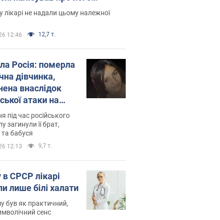
есивний" рак
 лікарі не надали цьому належної
12,7 т.
26 12:46
ила Росія: померла
чна дівчинка,
нена внаслідок
ської атаки на
ину. Фото
ня під час російського
лу загинули її брат,
 та бабуся
9,7 т.
26 12:13
 в СРСР лікарі
ли лише білі халати
у був як практичний,
символічний сенс