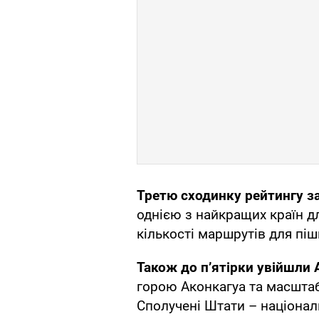
Третю сходинку рейтингу за
однією з найкращих країн д
кількості маршрутів для піш
Також до п’ятірки увійшли
горою Аконкагуа та масшта
Сполучені Штати – націона