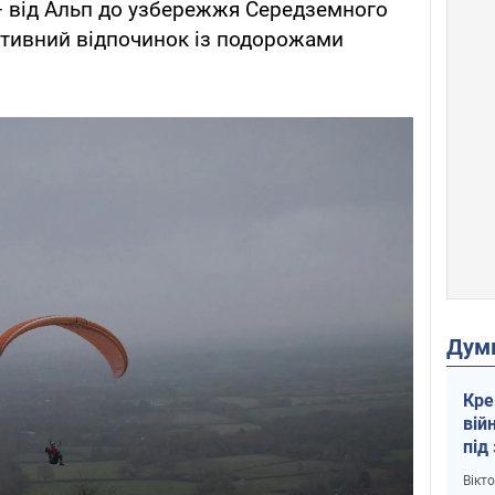
 від Альп до узбережжя Середземного
ктивний відпочинок із подорожами
Дум
Кре
вій
під
кри
Вікт