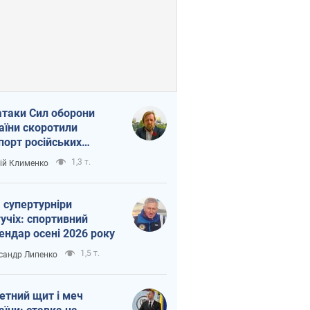
атаки Сил оборони
аїни скоротили
порт російських
топродуктів
1,3 т.
ій Клименко
 супертурніри
учіх: спортивний
ендар осені 2026 року
1,5 т.
сандр Липенко
етний щит і меч