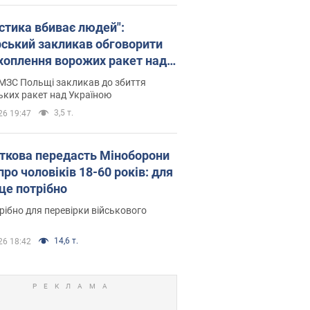
істика вбиває людей":
рський закликав обговорити
хоплення ворожих ракет над
їною
МЗС Польщі закликав до збиття
ьких ракет над Україною
3,5 т.
26 19:47
ткова передасть Міноборони
про чоловіків 18-60 років: для
 це потрібно
рібно для перевірки військового
14,6 т.
26 18:42