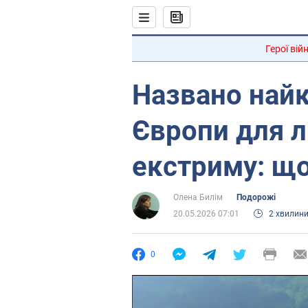
Герої вій
Названо най
Європи для 
екстриму: щ
Олена Билім
Подорожі
20.05.2026 07:01
2 хвилин
0