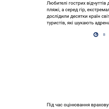
Любителі гострих відчуттів
пляжі, а серед гір, екстрем
дослідили десятки країн св
туристів, які шукають адрен
В
Під час оцінювання врахову