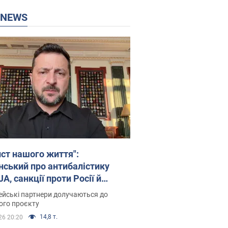
P NEWS
ист нашого життя":
нський про антибалістику
A, санкції проти Росії й
имку аграріїв. Відео
йські партнери долучаються до
ого проєкту
14,8 т.
26 20:20