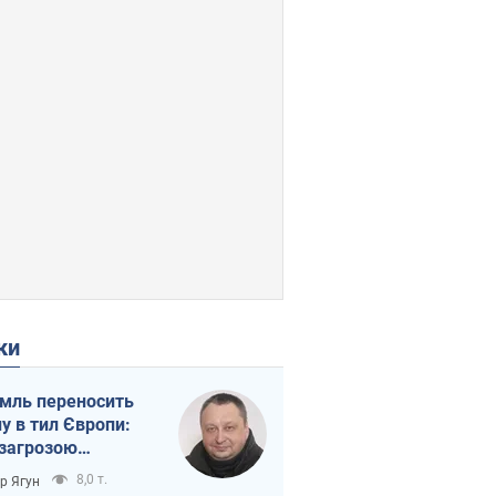
ки
мль переносить
ну в тил Європи:
 загрозою
тична логістика
8,0 т.
ор Ягун