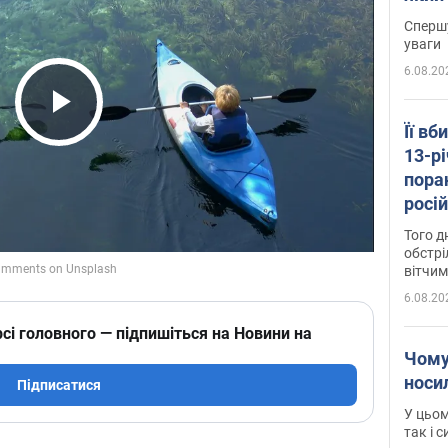
"агр
Спершу
уваги
6.08.20
Play Video
Її вб
13-рі
пора
росій
Сумщ
Того д
обстрі
вітчим
6.08.20
сі головного — підпишіться на Новини на
Чому
носи
Підписатися
У цьом
так і 