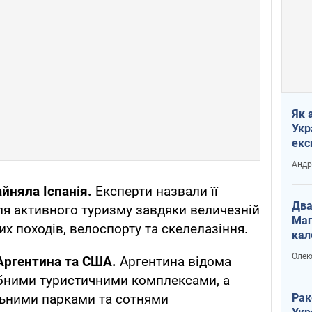
Як 
Укр
екс
наф
Андр
йняла Іспанія.
Експерти назвали її
Два
ля активного туризму завдяки величезній
Маг
их походів, велоспорту та скелелазіння.
кал
Олек
 Аргентина та США.
Аргентина відома
бними туристичними комплексами, а
Рак
льними парками та сотнями