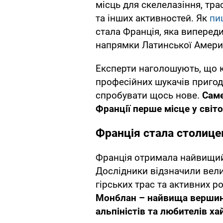
місць для скелелазіння, тра
та інших активностей. Як
пи
стала Франція, яка виперед
напрямки Латинської Амери
Експерти наголошують, що к
професійних шукачів пригод, 
спробувати щось нове.
Саме
Франції перше місце у світ
Франція стала столиц
Франція отримала найвищий 
Дослідники відзначили вели
гірських трас та активних р
Монблан – найвища вершин
альпіністів та любителів ха