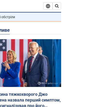
і обстріли
ливе
ина тяжкохворого Джо
ена назвала перший симптом,
 сигналізував про його