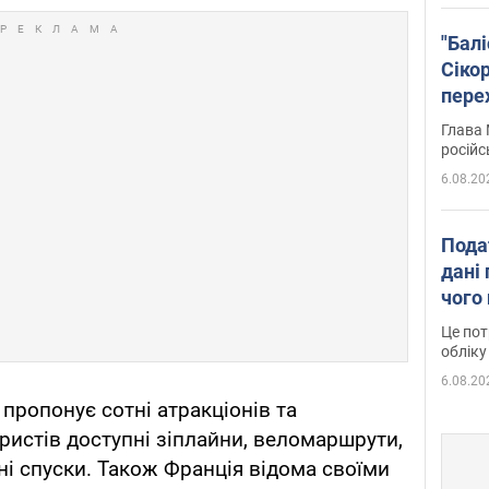
"Бал
Сіко
пере
Укра
Глава 
російс
6.08.20
Пода
дані 
чого
Це пот
обліку
6.08.20
 пропонує сотні атракціонів та
ристів доступні зіплайни, веломаршрути,
ні спуски. Також Франція відома своїми