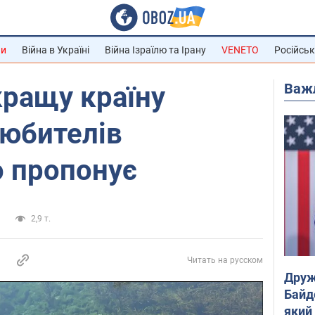
ни
Війна в Україні
Війна Ізраїлю та Ірану
VENETO
Російськ
Важ
кращу країну
любителів
о пропонує
и
2,9 т.
Читать на русском
Друж
Байд
який