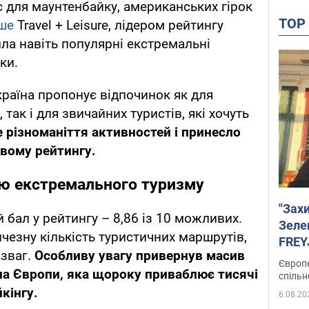
с для маунтенбайку, американських гірок
TO
ше
Travel + Leisure, лідером рейтингу
ила навіть популярні екстремальні
ки.
раїна пропонує відпочинок як для
так і для звичайних туристів, які хочуть
 різноманіття активностей і принесло
овому рейтингу.
ею екстремального туризму
"Зах
бал у рейтингу – 8,86 із 10 можливих.
Зеле
чезну кількість туристичних маршрутів,
FREYJ
озваг.
Особливу увагу привернув масив
підтр
Європе
а Європи, яка щороку приваблює тисячі
спільн
йкінгу.
6.08.20