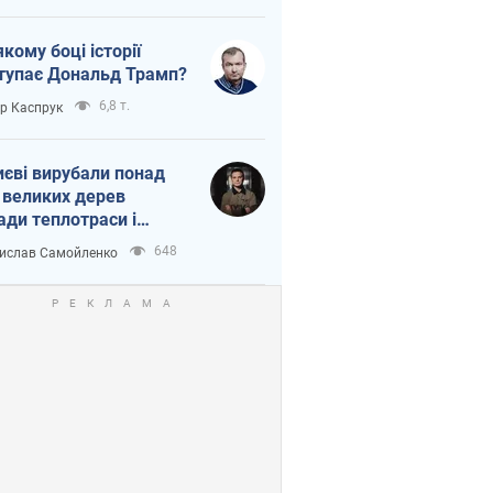
якому боці історії
тупає Дональд Трамп?
6,8 т.
ор Каспрук
иєві вирубали понад
 великих дерев
ади теплотраси і
переч Генплану
648
ислав Самойленко