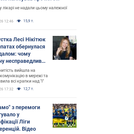
есивний" рак
 лікарі не надали цьому належної
15,9 т.
26 12:46
устка Лесі Нікітюк
рпатах обернулася
далом: чому
чу несправедливо
йтили
нитість вийшла на
комунікацію в мережі та
вила всі крапки над "і"
12,7 т.
26 17:32
амо" з перемоги
тувало у
фікації Ліги
еренцій. Відео