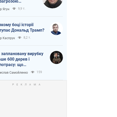
 загрозою
тична логістика
9,9 т.
ор Ягун
якому боці історії
тупає Дональд Трамп?
8,2 т.
ор Каспрук
 заплановану вирубку
ьше 600 дерев і
лотрасу: що
бувається на Теремках
159
ислав Самойленко
иєві