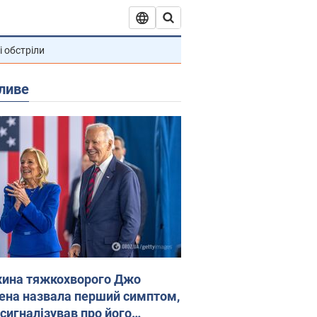
і обстріли
ливе
ина тяжкохворого Джо
ена назвала перший симптом,
 сигналізував про його