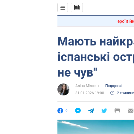
Герої вій
Мають найкра
іспанські ост
не чув"
Аліна Мілсент
Подорожі
31.01.2026 19:00
2 хвилин
0