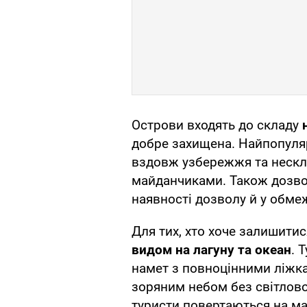
Острови входять до складу
добре захищена. Найпопуляр
вздовж узбережжя та нескл
майданчиками. Також дозвол
наявності дозволу й у обмеж
Для тих, хто хоче залишити
видом на лагуну та океан
. 
намет з повноцінними ліжка
зоряним небом без світлово
туристи повертаються на м