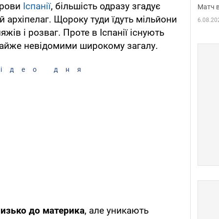
трови
Іспанії
, більшість одразу згадує
Матч в
й архіпелаг. Щороку туди їдуть мільйони
6.08.20
яжів і розваг. Проте в Іспанії існують
майже невідомими широкому загалу.
ідео дня
лизько до материка
, але уникають