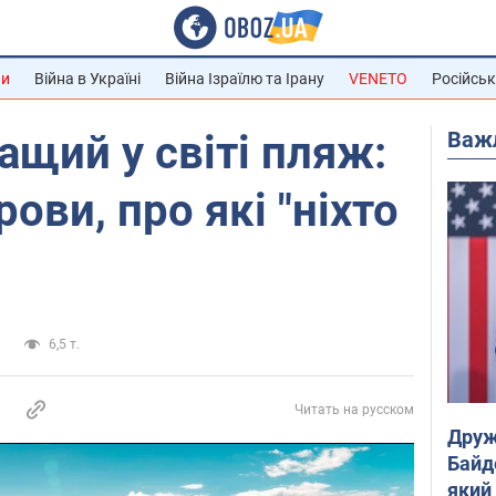
ни
Війна в Україні
Війна Ізраїлю та Ірану
VENETO
Російськ
Важ
щий у світі пляж:
рови, про які "ніхто
и
6,5 т.
Читать на русском
Друж
Байд
який