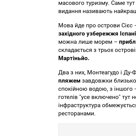
масового туризму. Саме тут
видання називають найкращ
Мова йде про острови Сієс
західного узбережжя Іспані
можна лише морем –
прибл
складається з трьох остров
Мартіньйо.
Два з них, Монтеагудо і Ду-
пляжем
завдовжки близько 1
спокійною водою, з іншого 
готелів "усе включено" тут 
інфраструктура обмежуєтьс
ресторанами.