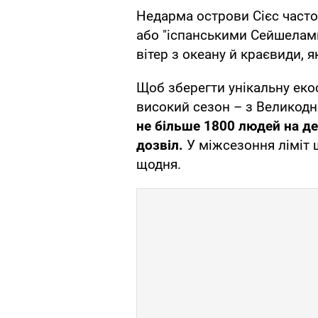
Недарма острови Сієс част
або "іспанськими Сейшелами"
вітер з океану й краєвиди,
Щоб зберегти унікальну екос
високий сезон – з Великодн
не більше 1800 людей на д
дозвіл.
У міжсезоння ліміт 
щодня.