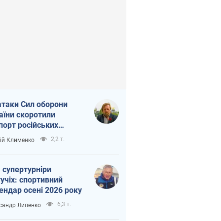
атаки Сил оборони
аїни скоротили
порт російських
топродуктів
2,2 т.
ій Клименко
 супертурніри
учіх: спортивний
ендар осені 2026 року
6,3 т.
сандр Липенко