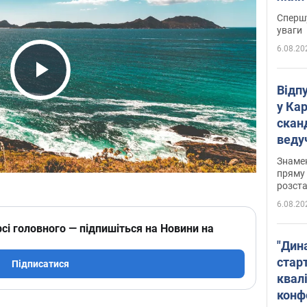
"агр
Спершу
уваги
6.08.20
Play Video
Відп
у Ка
скан
веду
захе
Знаме
пряму 
розста
6.08.20
сі головного — підпишіться на Новини на
"Дин
стар
Підписатися
квалі
конф