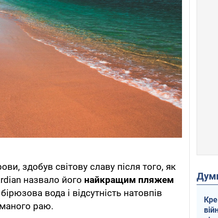
ови, здобув світову славу після того, як
Дум
rdian назвало його
найкращим пляжем
 бірюзова вода і відсутність натовпів
Кре
маного раю.
вій