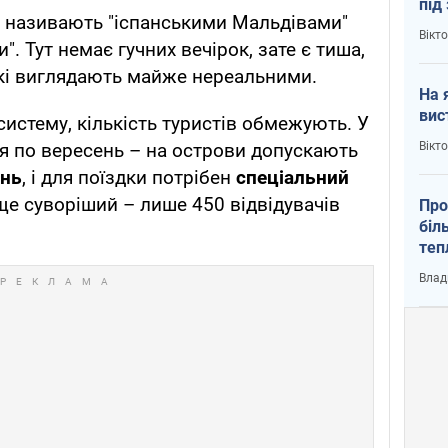
під
о називають "іспанськими Мальдівами"
кри
Вікт
. Тут немає гучних вечірок, зате є тиша,
 які виглядають майже нереальними.
На 
вис
истему, кількість туристів обмежують. У
Вікт
я по вересень – на острови допускають
ень
, і для поїздки потрібен
спеціальний
ще суворіший – лише 450 відвідувачів
Про
біл
теп
від
Влад
у К