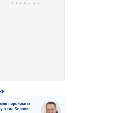
ки
мль переносить
ну в тил Європи: