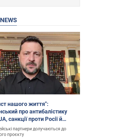
P NEWS
ист нашого життя":
нський про антибалістику
A, санкції проти Росії й
имку аграріїв. Відео
йські партнери долучаються до
ого проєкту