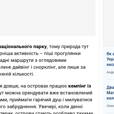
національного парку
, тому природа тут
ніша активність – піші прогулянки
Як 
Укр
адні маршрути з оглядовими
екс
ене дайвінг і снорклінг, але лише за
наф
Андр
еній кількості.
ся довше, на островах працює
кемпінг із
Два
Тут можна орендувати вже встановлений
Маг
кал
ми, приймати гарячий душ і милуватися
го забруднення. Увечері, коли денні
Олек
атерик, острови стають особливо тихими