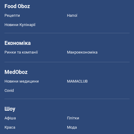
Food Oboz
Рецепти
Напої
Новини Кулінарії
Економіка
Ринки та компанії
Макроекономіка
MedOboz
Новини медицини
MAMACLUB
Covid
Шоу
Афіша
Плітки
Краса
Мода