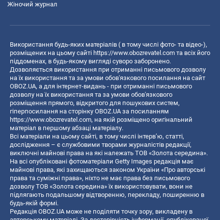
Жіночий журнал
Використання будь-яких матеріалів ( в тому числі фото- та відео-),
розміщених на цьому сайті
https://www.obozrevatel.com
та всіх його
піддоменах, в будь-якому вигляді суворо заборонено.
Дозволяється використання при отриманні письмового дозволу
на їх використання та за умови обов'язкового посилання на сайт
OBOZ.UA, а для інтернет-видань - при отриманні письмового
дозволу на їх використання та за умови обов'язкового
розміщення прямого, відкритого для пошукових систем,
гіперпосилання на сторінку OBOZ.UA за посиланням
https://www.obozrevatel.com
, на якій розміщено оригінальний
матеріал в першому абзаці матеріалу.
Всі матеріали на цьому сайті, в тому числі інтерв’ю, статті,
дослідження – є службовими творами журналістів редакції,
виключні майнові права на які належать ТОВ «Золота середина».
На всі опубліковані фотоматеріали Getty Images редакція має
майнові права, які захищаються законом України «Про авторські
права та суміжні права», ніхто не має права без письмового
дозволу ТОВ «Золота середина» їх використовувати, вони не
підлягають подальшому відтворенню, перекладу, поширенню в
будь-якій формі.
Редакція OBOZ.UA може не поділяти точку зору, викладену в
авторському матеріалі. За достовірність інформації, опублікованої