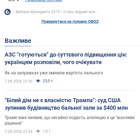
Теги
Редакційна політика
Вибори президента 2019
Стало відоме ім'я...
Повернутися на головну OBOZ
Важливе
АЗС "готуються" до суттєвого підвищення цін:
українцям розповіли, чого очікувати
Як на заправках уже змінили вартість пального
23,0 т.
7.08.2026 22:56
"Білий дім не є власністю Трампа": суд США
зупинив будівництво бальної зали за $400 млн
Трамп вже заявив, що негайно подасть апеляцію а це "жахливе
рішення"
1,9 т.
7.08.2026 23:54