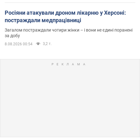
Росіяни атакували дроном лікарню у Херсоні:
постраждали медпрацівниці
Загалом постраждали чотири жінки – і вони не єдині поранені
за добу
3,2 т.
8.08.2026 00:54