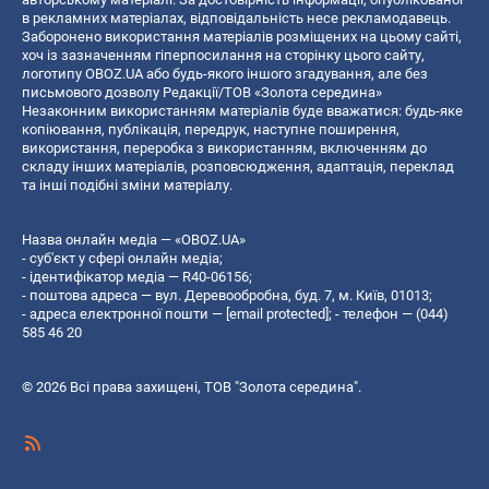
в рекламних матеріалах, відповідальність несе рекламодавець.
Заборонено використання матеріалів розміщених на цьому сайті,
хоч із зазначенням гіперпосилання на сторінку цього сайту,
логотипу OBOZ.UA або будь-якого іншого згадування, але без
письмового дозволу Редакції/ТОВ «Золота середина»
Незаконним використанням матеріалів буде вважатися: будь-яке
копiювання, публiкацiя, передрук, наступне поширення,
використання, переробка з використанням, включенням до
складу інших матеріалів, розповсюдження, адаптація, переклад
та інші подібні зміни матеріалу.
Назва онлайн медіа — «OBOZ.UA»
- суб'єкт у сфері онлайн медіа;
- ідентифікатор медіа — R40-06156;
- поштова адреса — вул. Деревообробна, буд. 7, м. Київ, 01013;
- адреса електронної пошти —
[email protected]
; - телефон — (044)
585 46 20
© 2026 Всі права захищені, ТОВ "Золота середина".