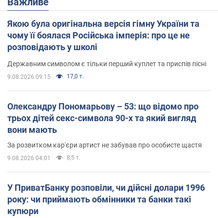
Важливе
Якою була оригінальна версія гімну України та
чому її боялася Російська імперія: про це не
розповідають у школі
Державним символом є тільки перший куплет та приспів пісні
17,0 т.
9.08.2026 09:15
Олександру Пономарьову – 53: що відомо про
трьох дітей секс-символа 90-х та який вигляд
вони мають
За розвитком кар'єри артист не забував про особисте щастя
8,5 т.
9.08.2026 04:01
У ПриватБанку розповіли, чи дійсні долари 1996
року: чи приймають обмінники та банки такі
купюри