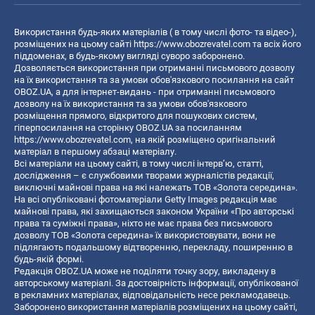
Використання будь-яких матеріалів ( в тому числі фото- та відео-),
розміщених на цьому сайті
https://www.obozrevatel.com
та всіх його
піддоменах, в будь-якому вигляді суворо заборонено.
Дозволяється використання при отриманні письмового дозволу
на їх використання та за умови обов'язкового посилання на сайт
OBOZ.UA, а для інтернет-видань - при отриманні письмового
дозволу на їх використання та за умови обов'язкового
розміщення прямого, відкритого для пошукових систем,
гіперпосилання на сторінку OBOZ.UA за посиланням
https://www.obozrevatel.com
, на якій розміщено оригінальний
матеріал в першому абзаці матеріалу.
Всі матеріали на цьому сайті, в тому числі інтерв’ю, статті,
дослідження – є службовими творами журналістів редакції,
виключні майнові права на які належать ТОВ «Золота середина».
На всі опубліковані фотоматеріали Getty Images редакція має
майнові права, які захищаються законом України «Про авторські
права та суміжні права», ніхто не має права без письмового
дозволу ТОВ «Золота середина» їх використовувати, вони не
підлягають подальшому відтворенню, перекладу, поширенню в
будь-якій формі.
Редакція OBOZ.UA може не поділяти точку зору, викладену в
авторському матеріалі. За достовірність інформації, опублікованої
в рекламних матеріалах, відповідальність несе рекламодавець.
Заборонено використання матеріалів розміщених на цьому сайті,