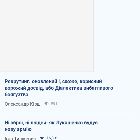
Рекрутинг: оновлений і, схоже, корисний
ворожий досвід, або Діалектика вибагливого
боягузтва
Олександр Кірш
981
Ні зброї, ні людей: як Лукашенко будує
нову армію
Ігар Тишкевич
16,3 т.