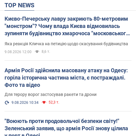
TOP NEWS
Києво-Печерську лавру закриють 80-метровим
"монстром"? Чому влада Києва відмовилась
зупиняти будівництво хмарочоса "московського
вірянина"
Яка реакція Кличка на петицію щодо скасування будівництва
8,6 т.
9.08.2026 12:00
Армія Росії здійснила масовану атаку на Одесу:
горіла історична частина міста, є постраждалі.
Фото та відео
Для терору ворог застосував ракети та дрони
52,3 т.
9.08.2026 10:34
"Воюють проти продовольчої безпеки світу!"
Зеленський заявив, що армія Росії знову цілила
у порт в Одесі