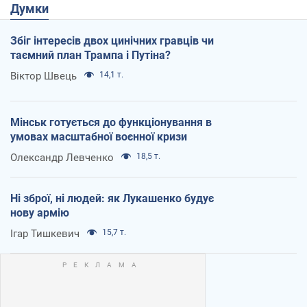
Думки
Збіг інтересів двох цинічних гравців чи
таємний план Трампа і Путіна?
Віктор Швець
14,1 т.
Мінськ готується до функціонування в
умовах масштабної воєнної кризи
Олександр Левченко
18,5 т.
Ні зброї, ні людей: як Лукашенко будує
нову армію
Ігар Тишкевич
15,7 т.