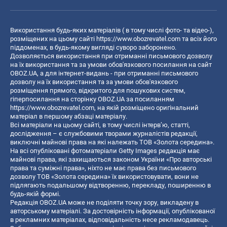
Використання будь-яких матеріалів ( в тому числі фото- та відео-),
розміщених на цьому сайті
https://www.obozrevatel.com
та всіх його
піддоменах, в будь-якому вигляді суворо заборонено.
Дозволяється використання при отриманні письмового дозволу
на їх використання та за умови обов'язкового посилання на сайт
OBOZ.UA, а для інтернет-видань - при отриманні письмового
дозволу на їх використання та за умови обов'язкового
розміщення прямого, відкритого для пошукових систем,
гіперпосилання на сторінку OBOZ.UA за посиланням
https://www.obozrevatel.com
, на якій розміщено оригінальний
матеріал в першому абзаці матеріалу.
Всі матеріали на цьому сайті, в тому числі інтерв’ю, статті,
дослідження – є службовими творами журналістів редакції,
виключні майнові права на які належать ТОВ «Золота середина».
На всі опубліковані фотоматеріали Getty Images редакція має
майнові права, які захищаються законом України «Про авторські
права та суміжні права», ніхто не має права без письмового
дозволу ТОВ «Золота середина» їх використовувати, вони не
підлягають подальшому відтворенню, перекладу, поширенню в
будь-якій формі.
Редакція OBOZ.UA може не поділяти точку зору, викладену в
авторському матеріалі. За достовірність інформації, опублікованої
в рекламних матеріалах, відповідальність несе рекламодавець.