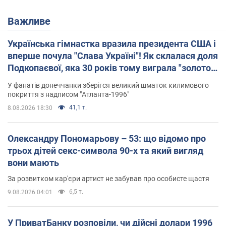
Важливе
Українська гімнастка вразила президента США і
вперше почула "Слава Україні"! Як склалася доля
Подкопаєвої, яка 30 років тому виграла "золото"
Олімпіади
У фанатів донеччанки зберігся великий шматок килимового
покриття з надписом "Атланта-1996"
41,1 т.
8.08.2026 18:30
Олександру Пономарьову – 53: що відомо про
трьох дітей секс-символа 90-х та який вигляд
вони мають
За розвитком кар'єри артист не забував про особисте щастя
6,5 т.
9.08.2026 04:01
У ПриватБанку розповіли, чи дійсні долари 1996