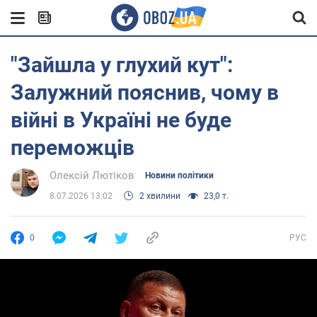
"Зайшла у глухий кут":
Залужний пояснив, чому в
війні в Україні не буде
переможців
Олексій Лютіков
Новини політики
8.07.2026 13:02
2 хвилини
23,0 т.
0
РУС