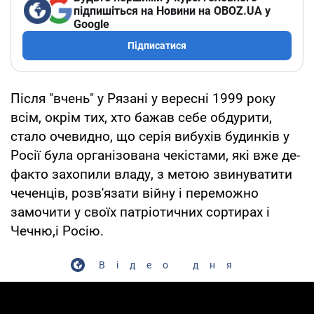
підпишіться на Новини на OBOZ.UA у
Google
Підписатися
Після "вчень" у Рязані у вересні 1999 року
всім, окрім тих, хто бажав себе обдурити,
стало очевидно, що серія вибухів будинків у
Росії була організована чекістами, які вже де-
факто захопили владу, з метою звинуватити
чеченців, розв'язати війну і переможно
замочити у своїх патріотичних сортирах і
Чечню,і Росію.
Відео дня