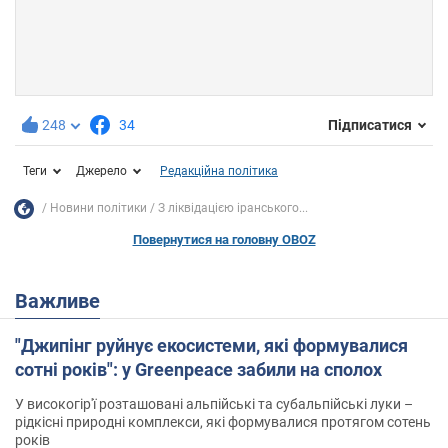
248
34
Підписатися
Теги
Джерело
Редакційна політика
Новини політики
З ліквідацією іранського...
Повернутися на головну OBOZ
Важливе
"Джипінг руйнує екосистеми, які формувалися
сотні років": у Greenpeace забили на сполох
У високогір'ї розташовані альпійські та субальпійські луки –
рідкісні природні комплекси, які формувалися протягом сотень
років