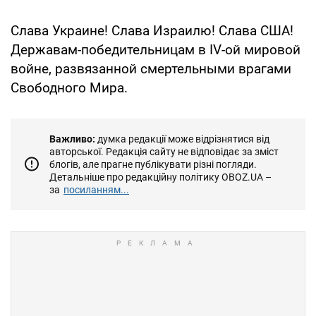
Слава Украине! Слава Израилю! Слава США!
Державам-победительницам в IV-ой мировой
войне, развязанной смертельными врагами
Свободного Мира.
Важливо:
думка редакції може відрізнятися від
авторської. Редакція сайту не відповідає за зміст
блогів, але прагне публікувати різні погляди.
Детальніше про редакційну політику OBOZ.UA –
за
посиланням...