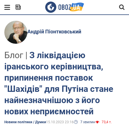
Андрій Піонтковський
Блог |
З ліквідацією
іранського керівництва,
припинення поставок
"Шахідів" для Путіна стане
найнезначнішою з його
нових неприємностей
Новини політики / Думки
15.10.2023 23:16
7 хвилин
73,4 т.