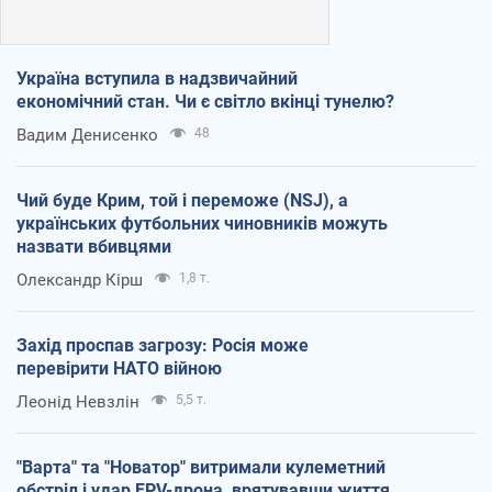
Україна вступила в надзвичайний
економічний стан. Чи є світло вкінці тунелю?
Вадим Денисенко
48
Чий буде Крим, той і переможе (NSJ), а
українських футбольних чиновників можуть
назвати вбивцями
Олександр Кірш
1,8 т.
Захід проспав загрозу: Росія може
перевірити НАТО війною
Леонід Невзлін
5,5 т.
"Варта" та "Новатор" витримали кулеметний
обстріл і удар FPV-дрона, врятувавши життя