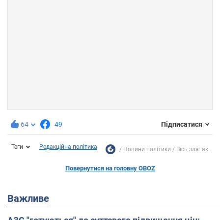
64
49
Підписатися
Теги
Редакційна політика
Новини політики
Вісь зла: як...
Повернутися на головну OBOZ
Важливе