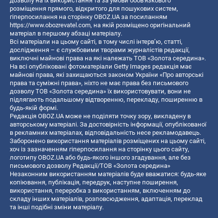
дозволу на їх використання та за умови обов'язкового
розміщення прямого, відкритого для пошукових систем,
гіперпосилання на сторінку OBOZ.UA за посиланням
https://www.obozrevatel.com
, на якій розміщено оригінальний
матеріал в першому абзаці матеріалу.
Всі матеріали на цьому сайті, в тому числі інтерв’ю, статті,
дослідження – є службовими творами журналістів редакції,
виключні майнові права на які належать ТОВ «Золота середина».
На всі опубліковані фотоматеріали Getty Images редакція має
майнові права, які захищаються законом України «Про авторські
права та суміжні права», ніхто не має права без письмового
дозволу ТОВ «Золота середина» їх використовувати, вони не
підлягають подальшому відтворенню, перекладу, поширенню в
будь-якій формі.
Редакція OBOZ.UA може не поділяти точку зору, викладену в
авторському матеріалі. За достовірність інформації, опублікованої
в рекламних матеріалах, відповідальність несе рекламодавець.
Заборонено використання матеріалів розміщених на цьому сайті,
хоч із зазначенням гіперпосилання на сторінку цього сайту,
логотипу OBOZ.UA або будь-якого іншого згадування, але без
письмового дозволу Редакції/ТОВ «Золота середина»
Незаконним використанням матеріалів буде вважатися: будь-яке
копiювання, публiкацiя, передрук, наступне поширення,
використання, переробка з використанням, включенням до
складу інших матеріалів, розповсюдження, адаптація, переклад
та інші подібні зміни матеріалу.