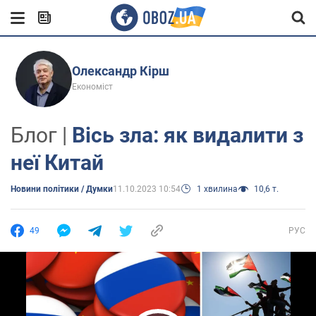
Олександр Кірш
Економіст
Блог |
Вісь зла: як видалити з
неї Китай
Новини політики / Думки
11.10.2023 10:54
1 хвилина
10,6 т.
49
РУС