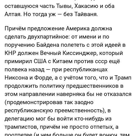
оставшуюся часть Тывы, Хакасию и оба
Алтая. Но тогда уж — без Тайваня.
Причём предложение Америка должна
сделать двухпартийное: от имени и по
поручению Байдена полететь с этой идеей в
КНР должен Вечный Киссинджер, который
примирил США с Китаем против ссср ещё
полвека назад — при республиканцах
Никсона и Форде, а с учётом того, что и Трамп
продолжить политику предшественников в
этом направлении наверняка бы не отказался
(продемонстрировав так заодно
республиканскую преемственность), в
делегацию мог бы войти кто-нибудь из
трампистов, причём не просто отпетых, а
поотпетее (и чем больше он будет вонюч, тем