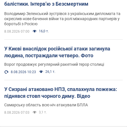
балістики. Інтерв’ю з Безсмертним
Володимир Зеленський зустрівся з українським дипломата та
окреслив нове бачення війни та ролі міжнародних партнерів у
боротьбі з Росією
16,0 т.
8.08.2026 07:00
У Києві внаслідок російської атаки загинула
людина, постраждали четверо. Фото
Ворог продовжує регулярний ракетний терор столиці
26,1 т.
8.08.2026 10:23
У Сизрані атаковано НПЗ, спалахнула пожежа:
піднявся стовп чорного диму. Відео
Самарську область всю ніч атакували БПЛА
3,1 т.
8.08.2026 07:03