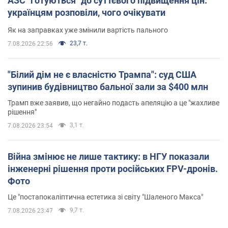
АЗС "готуються" до суттєвого підвищення цін:
українцям розповіли, чого очікувати
Як на заправках уже змінили вартість пального
23,7 т.
7.08.2026 22:56
"Білий дім не є власністю Трампа": суд США
зупинив будівництво бальної зали за $400 млн
Трамп вже заявив, що негайно подасть апеляцію а це "жахливе
рішення"
3,1 т.
7.08.2026 23:54
Війна змінює не лише тактику: в НГУ показали
інженерні рішення проти російських FPV-дронів.
Фото
Це "постапокаліптична естетика зі світу "Шаленого Макса"
9,7 т.
7.08.2026 23:47