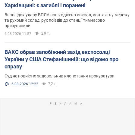
Харківщині: є загиблі і поранені
Внаслідок удару БПЛА пошкоджено вокзал, контактну мережу
та рухомий склад, рух поїздів до станції тимчасово
призупинили
2,9 т.
6.08.2026 11:57
ВАКС обрав запобіжний захід експосолці
України у США Стефанішиній: що відомо про
справу
Суд не повністю задовольнив клопотання прокуратури
7,2 т.
6.08.2026 12:22