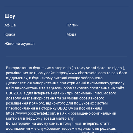
Шоу
Афіша
Плітки
Краса
Мода
Жіночий журнал
Використання будь-яких матеріалів ( в тому числі фото- та відео-),
розміщених на цьому сайті
https://www.obozrevatel.com
та всіх його
піддоменах, в будь-якому вигляді суворо заборонено.
Дозволяється використання при отриманні письмового дозволу
на їх використання та за умови обов'язкового посилання на сайт
OBOZ.UA, а для інтернет-видань - при отриманні письмового
дозволу на їх використання та за умови обов'язкового
розміщення прямого, відкритого для пошукових систем,
гіперпосилання на сторінку OBOZ.UA за посиланням
https://www.obozrevatel.com
, на якій розміщено оригінальний
матеріал в першому абзаці матеріалу.
Всі матеріали на цьому сайті, в тому числі інтерв’ю, статті,
дослідження – є службовими творами журналістів редакції,