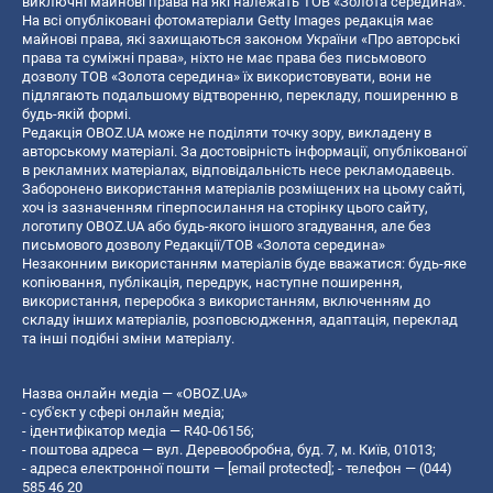
виключні майнові права на які належать ТОВ «Золота середина».
На всі опубліковані фотоматеріали Getty Images редакція має
майнові права, які захищаються законом України «Про авторські
права та суміжні права», ніхто не має права без письмового
дозволу ТОВ «Золота середина» їх використовувати, вони не
підлягають подальшому відтворенню, перекладу, поширенню в
будь-якій формі.
Редакція OBOZ.UA може не поділяти точку зору, викладену в
авторському матеріалі. За достовірність інформації, опублікованої
в рекламних матеріалах, відповідальність несе рекламодавець.
Заборонено використання матеріалів розміщених на цьому сайті,
хоч із зазначенням гіперпосилання на сторінку цього сайту,
логотипу OBOZ.UA або будь-якого іншого згадування, але без
письмового дозволу Редакції/ТОВ «Золота середина»
Незаконним використанням матеріалів буде вважатися: будь-яке
копiювання, публiкацiя, передрук, наступне поширення,
використання, переробка з використанням, включенням до
складу інших матеріалів, розповсюдження, адаптація, переклад
та інші подібні зміни матеріалу.
Назва онлайн медіа — «OBOZ.UA»
- суб'єкт у сфері онлайн медіа;
- ідентифікатор медіа — R40-06156;
- поштова адреса — вул. Деревообробна, буд. 7, м. Київ, 01013;
- адреса електронної пошти —
[email protected]
; - телефон — (044)
585 46 20