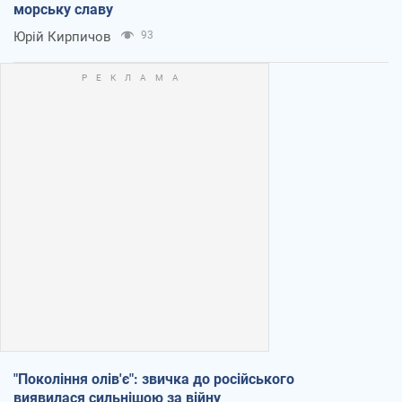
морську славу
Юрій Кирпичов
93
"Покоління олів'є": звичка до російського
виявилася сильнішою за війну