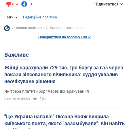
8
0
Підписатися
Теги
Редакційна політика
Новини політики
У Німеччині заговорили...
Повернутися на головну OBOZ
Важливе
Жінці нарахували 729 тис. грн боргу за газ через
покази зіпсованого лічильника: суддя ухвалив
неочікуване рішення
Чи треба платити борг через донарахування
6,3 т.
6.08.2026 09:53
"Це Україна напала!" Оксана Вояж викрила
київського поета, якого "зазомбували": він навіть