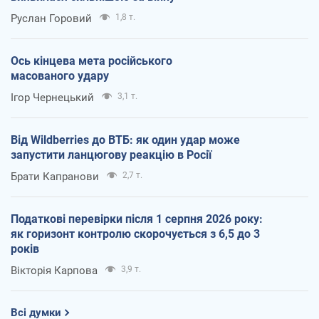
Руслан Горовий
1,8 т.
Ось кінцева мета російського
масованого удару
Ігор Чернецький
3,1 т.
Від Wildberries до ВТБ: як один удар може
запустити ланцюгову реакцію в Росії
Брати Капранови
2,7 т.
Податкові перевірки після 1 серпня 2026 року:
як горизонт контролю скорочується з 6,5 до 3
років
Вікторія Карпова
3,9 т.
Всі думки