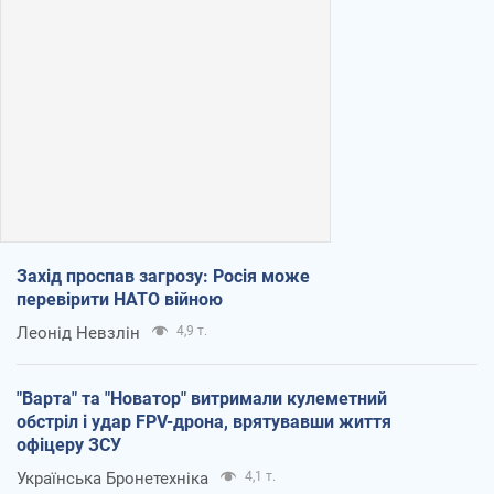
Захід проспав загрозу: Росія може
перевірити НАТО війною
Леонід Невзлін
4,9 т.
"Варта" та "Новатор" витримали кулеметний
обстріл і удар FPV-дрона, врятувавши життя
офіцеру ЗСУ
Українська Бронетехніка
4,1 т.