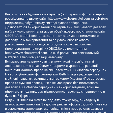
Використання будь-яких матеріалів ( в тому числі фото- та відео-),
розміщених на цьому сайті
https://www.obozrevatel.com
та всіх його
піддоменах, в будь-якому вигляді суворо заборонено.
Дозволяється використання при отриманні письмового дозволу
на їх використання та за умови обов'язкового посилання на сайт
OBOZ.UA, а для інтернет-видань - при отриманні письмового
дозволу на їх використання та за умови обов'язкового
розміщення прямого, відкритого для пошукових систем,
гіперпосилання на сторінку OBOZ.UA за посиланням
https://www.obozrevatel.com
, на якій розміщено оригінальний
матеріал в першому абзаці матеріалу.
Всі матеріали на цьому сайті, в тому числі інтерв’ю, статті,
дослідження – є службовими творами журналістів редакції,
виключні майнові права на які належать ТОВ «Золота середина».
На всі опубліковані фотоматеріали Getty Images редакція має
майнові права, які захищаються законом України «Про авторські
права та суміжні права», ніхто не має права без письмового
дозволу ТОВ «Золота середина» їх використовувати, вони не
підлягають подальшому відтворенню, перекладу, поширенню в
будь-якій формі.
Редакція OBOZ.UA може не поділяти точку зору, викладену в
авторському матеріалі. За достовірність інформації, опублікованої
в рекламних матеріалах, відповідальність несе рекламодавець.
Заборонено використання матеріалів розміщених на цьому сайті,