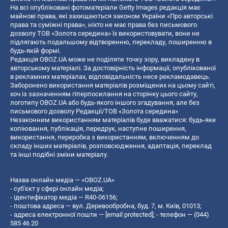
На всі опубліковані фотоматеріали Getty Images редакція має
майнові права, які захищаються законом України «Про авторські
права та суміжні права», ніхто не має права без письмового
дозволу ТОВ «Золота середина» їх використовувати, вони не
підлягають подальшому відтворенню, перекладу, поширенню в
будь-якій формі.
Редакція OBOZ.UA може не поділяти точку зору, викладену в
авторському матеріалі. За достовірність інформації, опублікованої
в рекламних матеріалах, відповідальність несе рекламодавець.
Заборонено використання матеріалів розміщених на цьому сайті,
хоч із зазначенням гіперпосилання на сторінку цього сайту,
логотипу OBOZ.UA або будь-якого іншого згадування, але без
письмового дозволу Редакції/ТОВ «Золота середина»
Незаконним використанням матеріалів буде вважатися: будь-яке
копiювання, публiкацiя, передрук, наступне поширення,
використання, переробка з використанням, включенням до
складу інших матеріалів, розповсюдження, адаптація, переклад
та інші подібні зміни матеріалу.
Назва онлайн медіа — «OBOZ.UA»
- суб'єкт у сфері онлайн медіа;
- ідентифікатор медіа — R40-06156;
- поштова адреса — вул. Деревообробна, буд. 7, м. Київ, 01013;
- адреса електронної пошти —
[email protected]
; - телефон — (044)
585 46 20