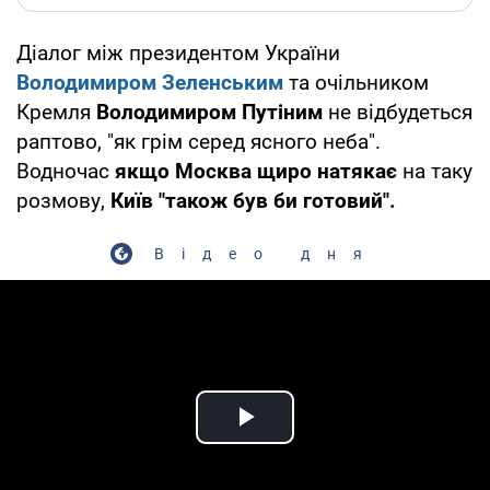
Діалог між президентом України
Володимиром Зеленським
та очільником
Кремля
Володимиром Путіним
не відбудеться
раптово, "як грім серед ясного неба".
Водночас
якщо Москва щиро натякає
на таку
розмову,
Київ "також був би готовий".
Відео дня
Play Video