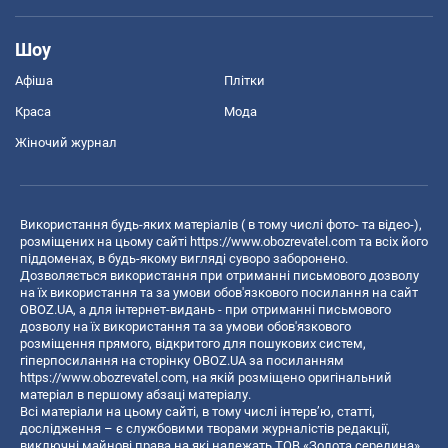
Шоу
Афіша
Плітки
Краса
Мода
Жіночий журнал
Використання будь-яких матеріалів ( в тому числі фото- та відео-),
розміщених на цьому сайті
https://www.obozrevatel.com
та всіх його
піддоменах, в будь-якому вигляді суворо заборонено.
Дозволяється використання при отриманні письмового дозволу
на їх використання та за умови обов'язкового посилання на сайт
OBOZ.UA, а для інтернет-видань - при отриманні письмового
дозволу на їх використання та за умови обов'язкового
розміщення прямого, відкритого для пошукових систем,
гіперпосилання на сторінку OBOZ.UA за посиланням
https://www.obozrevatel.com
, на якій розміщено оригінальний
матеріал в першому абзаці матеріалу.
Всі матеріали на цьому сайті, в тому числі інтерв’ю, статті,
дослідження – є службовими творами журналістів редакції,
виключні майнові права на які належать ТОВ «Золота середина».