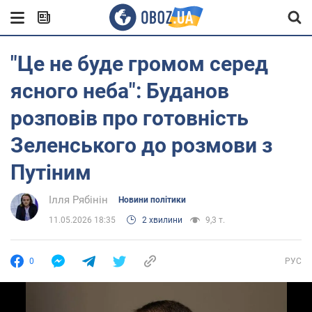
"Це не буде громом серед
ясного неба": Буданов
розповів про готовність
Зеленського до розмови з
Путіним
Ілля Рябінін
Новини політики
11.05.2026 18:35
2 хвилини
9,3 т.
0
РУС