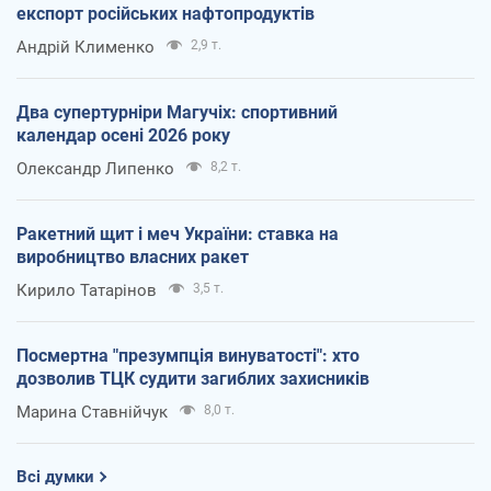
експорт російських нафтопродуктів
Андрій Клименко
2,9 т.
Два супертурніри Магучіх: спортивний
календар осені 2026 року
Олександр Липенко
8,2 т.
Ракетний щит і меч України: ставка на
виробництво власних ракет
Кирило Татарінов
3,5 т.
Посмертна "презумпція винуватості": хто
дозволив ТЦК судити загиблих захисників
Марина Ставнійчук
8,0 т.
Всі думки