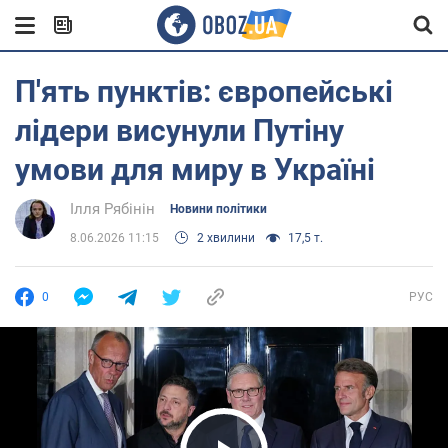
П'ять пунктів: європейські
лідери висунули Путіну
умови для миру в Україні
Ілля Рябінін
Новини політики
8.06.2026 11:15
2 хвилини
17,5 т.
0
РУС