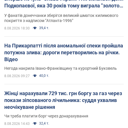
Подкопаєвої, яка 30 років тому виграла "золото"
Олімпіади
У фанатів донеччанки зберігся великий шматок килимового
покриття з надписом "Атланта-1996"
39,4 т.
8.08.2026 18:30
На Прикарпатті після аномальної спеки пройшла
потужна злива: дороги перетворились на річки.
Відео
Негода накрила Івано-Франківщину та курортний Буковель
40,0 т.
8.08.2026 09:27
Жінці нарахували 729 тис. грн боргу за газ через
покази зіпсованого лічильника: суддя ухвалив
неочікуване рішення
Чи треба платити борг через донарахування
32,4 т.
8.08.2026 14:43