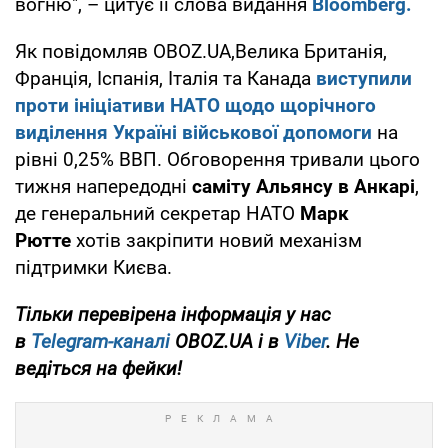
вогню", – цитує її слова видання
Bloomberg.
Як повідомляв OBOZ.UA,Велика Британія,
Франція, Іспанія, Італія та Канада
виступили
проти ініціативи НАТО
щодо щорічного
виділення Україні військової допомоги
на
рівні 0,25% ВВП. Обговорення тривали цього
тижня напередодні
саміту Альянсу в Анкарі
,
де генеральний секретар НАТО
Марк
Рютте
хотів закріпити новий механізм
підтримки Києва.
Тільки перевірена інформація у нас
в
Telegram-каналі
OBOZ.UA і в
Viber
. Не
ведіться на фейки!