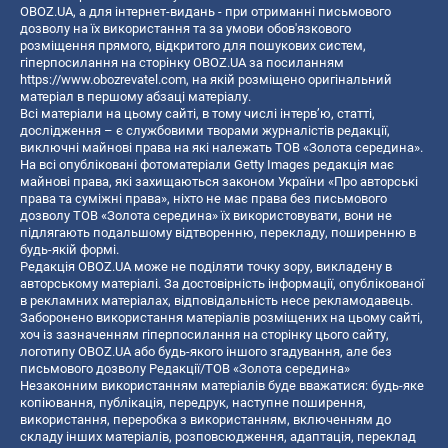
OBOZ.UA, а для інтернет-видань - при отриманні письмового
дозволу на їх використання та за умови обов'язкового
розміщення прямого, відкритого для пошукових систем,
гіперпосилання на сторінку OBOZ.UA за посиланням
https://www.obozrevatel.com
, на якій розміщено оригінальний
матеріал в першому абзаці матеріалу.
Всі матеріали на цьому сайті, в тому числі інтерв’ю, статті,
дослідження – є службовими творами журналістів редакції,
виключні майнові права на які належать ТОВ «Золота середина».
На всі опубліковані фотоматеріали Getty Images редакція має
майнові права, які захищаються законом України «Про авторські
права та суміжні права», ніхто не має права без письмового
дозволу ТОВ «Золота середина» їх використовувати, вони не
підлягають подальшому відтворенню, перекладу, поширенню в
будь-якій формі.
Редакція OBOZ.UA може не поділяти точку зору, викладену в
авторському матеріалі. За достовірність інформації, опублікованої
в рекламних матеріалах, відповідальність несе рекламодавець.
Заборонено використання матеріалів розміщених на цьому сайті,
хоч із зазначенням гіперпосилання на сторінку цього сайту,
логотипу OBOZ.UA або будь-якого іншого згадування, але без
письмового дозволу Редакції/ТОВ «Золота середина»
Незаконним використанням матеріалів буде вважатися: будь-яке
копiювання, публiкацiя, передрук, наступне поширення,
використання, переробка з використанням, включенням до
складу інших матеріалів, розповсюдження, адаптація, переклад