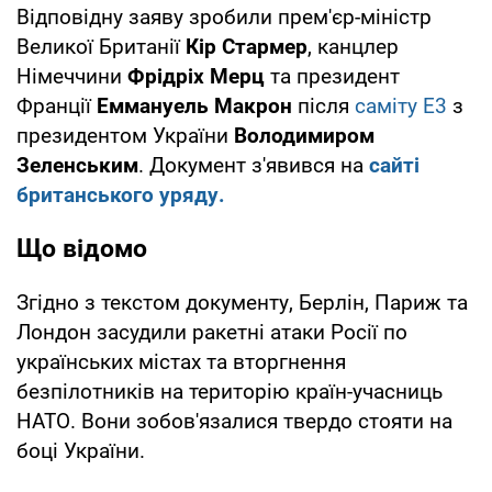
Відповідну заяву зробили прем'єр-міністр
Великої Британії
Кір Стармер
, канцлер
Німеччини
Фрідріх Мерц
та президент
Франції
Еммануель Макрон
після
саміту Е3
з
президентом України
Володимиром
Зеленським
. Документ з'явився на
сайті
британського уряду.
Що відомо
Згідно з текстом документу, Берлін, Париж та
Лондон засудили ракетні атаки Росії по
українських містах та вторгнення
безпілотників на територію країн-учасниць
НАТО. Вони зобов'язалися твердо стояти на
боці України.