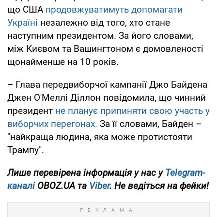
що США
продовжуватимуть допомагати
Україні
незалежно від того, хто стане
наступним президентом. За його словами,
між Києвом та Вашингтоном є домовленості
щонайменше на 10 років.
– Глава передвиборчої кампанії Джо Байдена
Джен О'Меллі Діллон повідомила, що чинний
президент
не планує припиняти свою участь у
виборчих перегонах.
За її словами, Байден –
"найкраща людина, яка може протистояти
Трампу".
Лише перевірена інформація у нас у
Telegram-
каналі
OBOZ.UA та
Viber
. Не ведіться на фейки!