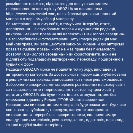
розміщення прямого, відкритого для пошукових систем,
гіперпосилання на сторінку OBOZ.UA за посиланням
https://www.obozrevatel.com
, на якій розміщено оригінальний
матеріал в першому абзаці матеріалу.
Всі матеріали на цьому сайті, в тому числі інтерв’ю, статті,
дослідження – є службовими творами журналістів редакції,
виключні майнові права на які належать ТОВ «Золота середина».
На всі опубліковані фотоматеріали Getty Images редакція має
майнові права, які захищаються законом України «Про авторські
права та суміжні права», ніхто не має права без письмового
дозволу ТОВ «Золота середина» їх використовувати, вони не
підлягають подальшому відтворенню, перекладу, поширенню в
будь-якій формі.
Редакція OBOZ.UA може не поділяти точку зору, викладену в
авторському матеріалі. За достовірність інформації, опублікованої
в рекламних матеріалах, відповідальність несе рекламодавець.
Заборонено використання матеріалів розміщених на цьому сайті,
хоч із зазначенням гіперпосилання на сторінку цього сайту,
логотипу OBOZ.UA або будь-якого іншого згадування, але без
письмового дозволу Редакції/ТОВ «Золота середина»
Незаконним використанням матеріалів буде вважатися: будь-яке
копiювання, публiкацiя, передрук, наступне поширення,
використання, переробка з використанням, включенням до
складу інших матеріалів, розповсюдження, адаптація, переклад
та інші подібні зміни матеріалу.