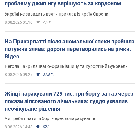
проблему джипінгу вирішують за кордоном
Україні не завадить взяти приклад із країн Європи
2,6 т.
8.08.2026 05:10
На Прикарпатті після аномальної спеки пройшла
потужна злива: дороги перетворились на річки.
Відео
Негода накрила Івано-Франківщину та курортний Буковель
37,8 т.
8.08.2026 09:27
Жінці нарахували 729 тис. грн боргу за газ через
покази зіпсованого лічильника: суддя ухвалив
неочікуване рішення
Чи треба платити борг через донарахування
32,1 т.
8.08.2026 14:43