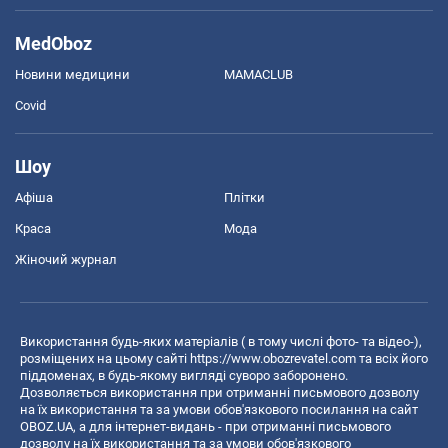
MedOboz
Новини медицини
MAMACLUB
Covid
Шоу
Афіша
Плітки
Краса
Мода
Жіночий журнал
Використання будь-яких матеріалів ( в тому числі фото- та відео-),
розміщених на цьому сайті
https://www.obozrevatel.com
та всіх його
піддоменах, в будь-якому вигляді суворо заборонено.
Дозволяється використання при отриманні письмового дозволу
на їх використання та за умови обов'язкового посилання на сайт
OBOZ.UA, а для інтернет-видань - при отриманні письмового
дозволу на їх використання та за умови обов'язкового