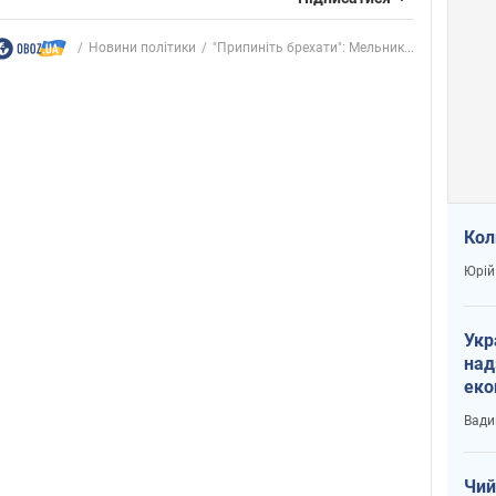
Новини політики
"Припиніть брехати": Мельник...
Кол
Юрій
Укр
над
еко
сві
Вади
Чий