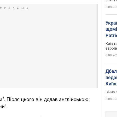
8.08.20
Укра
щомі
Patr
розк
Київ т
європ
8.08.20
Дбал
педа
Київ
київс
Вічна 
и". Після цього він додав англійською:
8.08.20
ни".