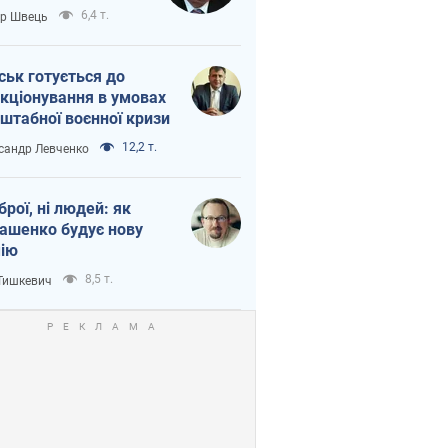
тіна?
6,4 т.
ор Швець
ськ готується до
кціонування в умовах
штабної воєнної кризи
12,2 т.
сандр Левченко
зброї, ні людей: як
ашенко будує нову
ію
8,5 т.
 Тишкевич