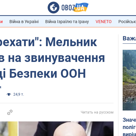
ни
Війна в Україні
Війна Ізраїлю та Ірану
VENETO
Російськ
Важ
рехати": Мельник
ів на звинувачення
ді Безпеки ООН
и
а
24,9 т.
Читать на русском
Знач
полі
вирі