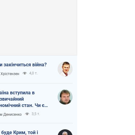
и закінчиться війна?
4,0 т.
 Хрістензен
аїна вступила в
звичайний
номічний стан. Чи є
тло вкінці тунелю?
3,5 т.
м Денисенко
 буде Крим, той і