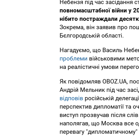
Небензя під час засідання 
повномасштабної війни у 20
нібито постраждали десятки
Зокрема, він заявив про по
Бєлгородській області.
Нагадуємо, що Василь Небе
проблеми
військовими мето
на реалістичні умови перего
Як повідомляв OBOZ.UA, пос
Андрій Мельник під час зас
відповів
російській делегаці
перспектив дипломатії та оч
виступ прозвучав після слі
наполягав, що Москва все од
перевагу "дипломатичному" 