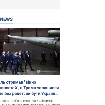
P NEWS
ль отримав "вікно
ивостей", а Трамп залишився
 без ракет: як бути Україні?
рв’ю з Мельником
 що в Росії закінчаться балістичні
, вкрай небезпечна, наголосив експерт