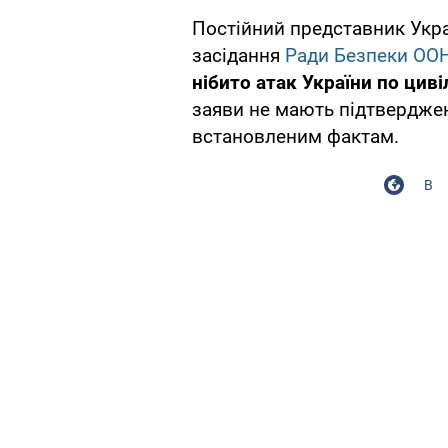
Постійний представник Укр
засідання
Ради Безпеки ОО
нібито атак України по цив
заяви не мають підтверджен
встановленим фактам.
В