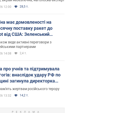
28,5 т.
26 12:00
їна має домовленості на
сячну поставку ракет до
iot від США: Зеленський
рив подробиці
акож веде активні переговори з
ейськими партнерами
2,4 т.
26 14:08
а про учнів та підтримувала
гогів: внаслідок удару РФ по
щині загинула директорка
ького ліцею, її чоловік та онук
пам'ять жертвам російського терору
14,2 т.
26 13:32