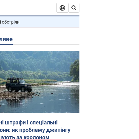
і обстріли
ливе
ні штрафи і спеціальні
гони: як проблему джипінгу
шують за кордоном