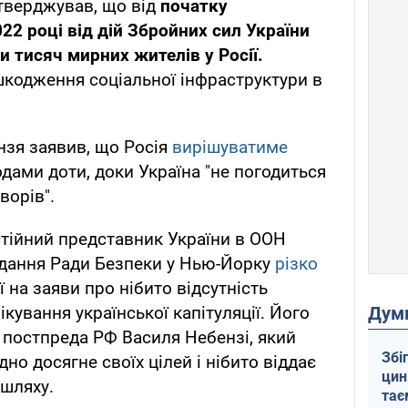
стверджував, що від
початку
22 році від дій Збройних сил України
 тисяч мирних жителів у Росії.
шкодження соціальної інфраструктури в
нзя заявив, що Росія
вирішуватиме
дами доти, доки Україна "не погодиться
ворів".
тійний представник України в ООН
ідання Ради Безпеки у Нью-Йорку
різко
ї на заяви про нібито відсутність
Дум
ікування української капітуляції. Його
в постпреда РФ Василя Небензі, який
Збі
но досягне своїх цілей і нібито віддає
цин
шляху.
тає