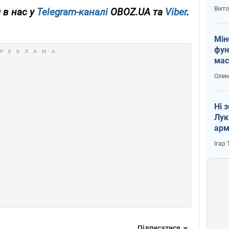
і Пу
Вікт
 в нас у
Telegram-каналі
OBOZ.UA та
Viber
.
Мін
фун
мас
Олек
Ні 
Лук
арм
Ігар
Підписатися