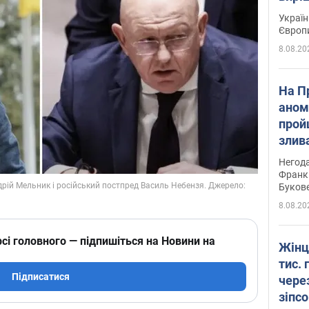
Україн
Європ
8.08.20
На П
аном
прой
злив
пере
Негода
річки
Франк
Буков
8.08.20
сі головного — підпишіться на Новини на
Жінц
тис. 
Підписатися
чере
зіпс