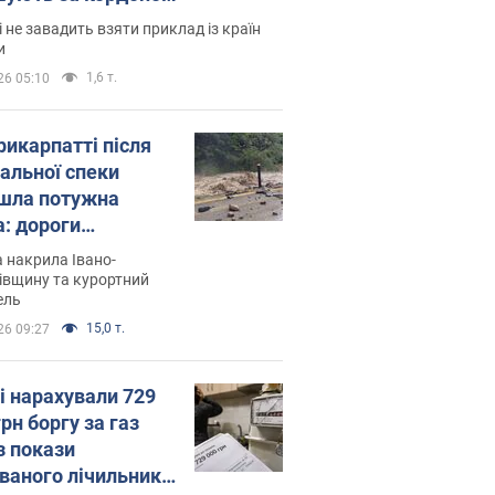
і не завадить взяти приклад із країн
и
1,6 т.
26 05:10
рикарпатті після
альної спеки
шла потужна
а: дороги
творились на
 накрила Івано-
. Відео
івщину та курортний
ель
15,0 т.
26 09:27
і нарахували 729
грн боргу за газ
з покази
ованого лічильника: