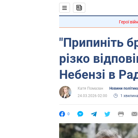
Герої вій
"Припиніть б
різко відпов
Небензі в Ра
Катя Помазан
Новини політик
24.03.2026 02:00
1 хвилин
0