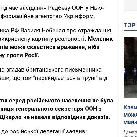
під час засідання Радбезу ООН у Нью-
нформаційне агентство Укрінформ.
TO
ника РФ Василя Небензя про страждання
викривлену картину реальності.
Мельник
упів може скластися враження, ніби
у проти Росії.
но згадав британського письменника
и, що той "перекидається в труні" від
ви серед російського населення не була
Крем
ниця генерального секретаря ООН з
можл
Дікарло не навела відповідних доказів.
майже
Інте
до російської делегації заявив:
Думка,
ракети