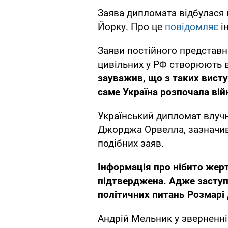
Заява дипломата відбулася 
Йорку. Про це
повідомляє
і
Заяви постійного представ
цивільних у РФ створюють 
зауважив, що з таких вист
саме Україна розпочала війн
Український дипломат влуч
Джорджа Орвелла, зазначивш
подібних заяв.
Інформація про нібито жерт
підтверджена. Адже заступ
політичних питань Розмарі 
Андрій Мельник у зверненні 