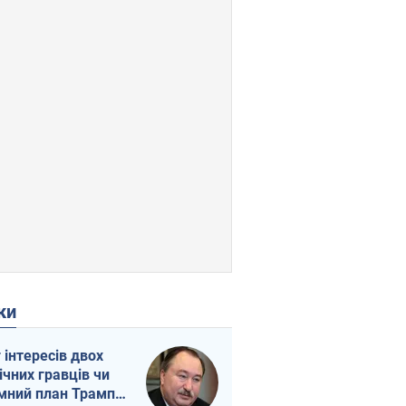
ки
г інтересів двох
ічних гравців чи
мний план Трампа