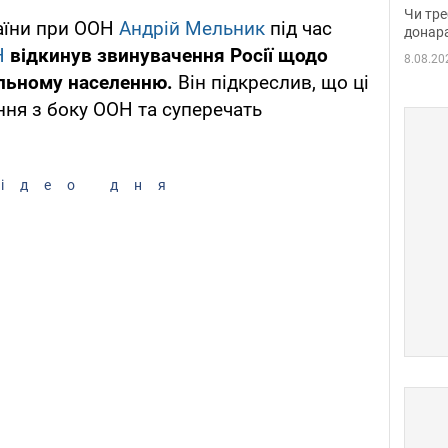
судд
Чи тре
аїни при ООН
Андрій Мельник
під час
неоч
донар
Н
відкинув звинувачення Росії щодо
8.08.20
ільному населенню.
Він підкреслив, що ці
ня з боку ООН та суперечать
ідео дня