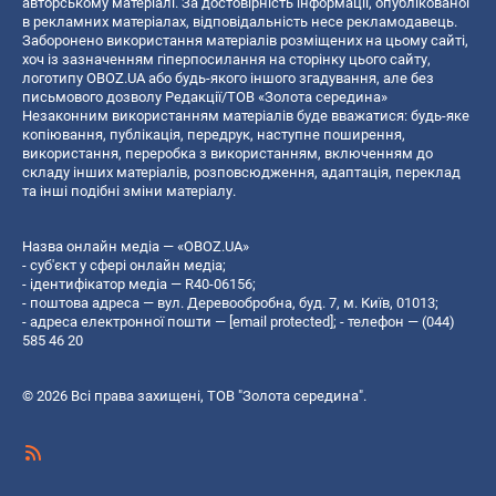
авторському матеріалі. За достовірність інформації, опублікованої
в рекламних матеріалах, відповідальність несе рекламодавець.
Заборонено використання матеріалів розміщених на цьому сайті,
хоч із зазначенням гіперпосилання на сторінку цього сайту,
логотипу OBOZ.UA або будь-якого іншого згадування, але без
письмового дозволу Редакції/ТОВ «Золота середина»
Незаконним використанням матеріалів буде вважатися: будь-яке
копiювання, публiкацiя, передрук, наступне поширення,
використання, переробка з використанням, включенням до
складу інших матеріалів, розповсюдження, адаптація, переклад
та інші подібні зміни матеріалу.
Назва онлайн медіа — «OBOZ.UA»
- суб'єкт у сфері онлайн медіа;
- ідентифікатор медіа — R40-06156;
- поштова адреса — вул. Деревообробна, буд. 7, м. Київ, 01013;
- адреса електронної пошти —
[email protected]
; - телефон — (044)
585 46 20
© 2026 Всі права захищені, ТОВ "Золота середина".