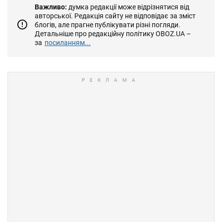
Важливо:
думка редакції може відрізнятися від
авторської. Редакція сайту не відповідає за зміст
блогів, але прагне публікувати різні погляди.
Детальніше про редакційну політику OBOZ.UA –
за
посиланням...