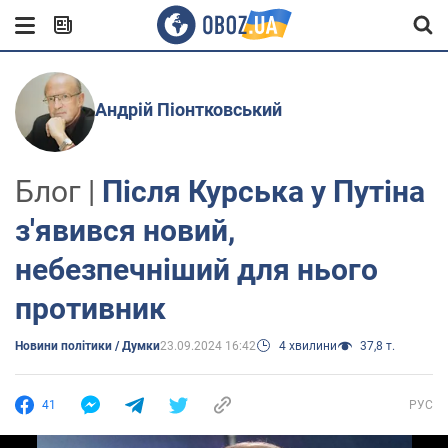
Андрій Піонтковський
Блог |
Після Курська у Путіна
з'явився новий,
небезпечніший для нього
противник
Новини політики / Думки
23.09.2024 16:42
4 хвилини
37,8 т.
41
РУС