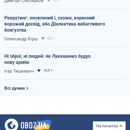
Дмитро Снєгирьов
Рекрутинг: оновлений і, схоже, корисний
ворожий досвід, або Діалектика вибагливого
боягузтва
Олександр Кірш
2,3 т.
Ні зброї, ні людей: як Лукашенко будує
нову армію
Ігар Тишкевич
16,9 т.
Всі думки
На початок