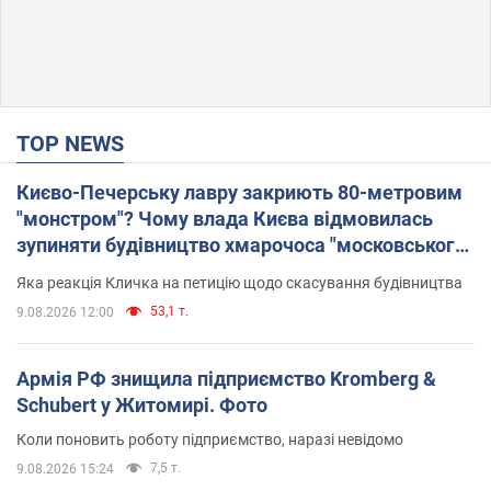
TOP NEWS
Києво-Печерську лавру закриють 80-метровим
"монстром"? Чому влада Києва відмовилась
зупиняти будівництво хмарочоса "московського
вірянина"
Яка реакція Кличка на петицію щодо скасування будівництва
53,1 т.
9.08.2026 12:00
Армія РФ знищила підприємство Kromberg &
Schubert у Житомирі. Фото
Коли поновить роботу підприємство, наразі невідомо
7,5 т.
9.08.2026 15:24