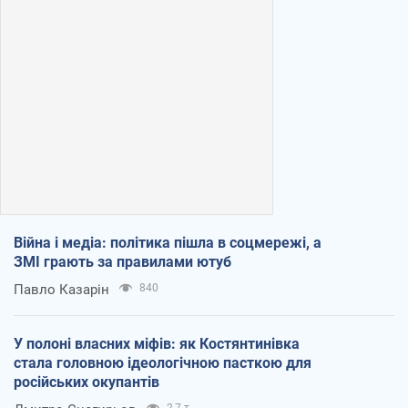
Війна і медіа: політика пішла в соцмережі, а
ЗМІ грають за правилами ютуб
Павло Казарін
840
У полоні власних міфів: як Костянтинівка
стала головною ідеологічною пасткою для
російських окупантів
2,7 т.