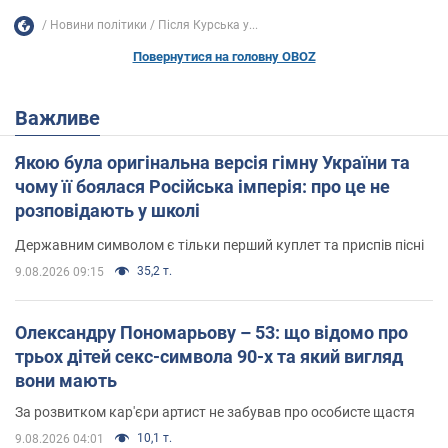
Новини політики
Після Курська у...
Повернутися на головну OBOZ
Важливе
Якою була оригінальна версія гімну України та
чому її боялася Російська імперія: про це не
розповідають у школі
Державним символом є тільки перший куплет та приспів пісні
35,2 т.
9.08.2026 09:15
Олександру Пономарьову – 53: що відомо про
трьох дітей секс-символа 90-х та який вигляд
вони мають
За розвитком кар'єри артист не забував про особисте щастя
10,1 т.
9.08.2026 04:01