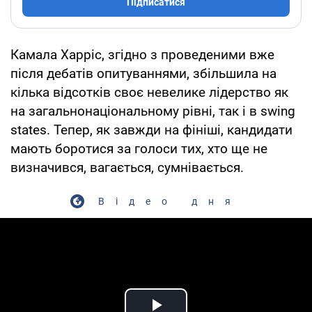
Підписатися
Камала Харріс, згідно з проведеними вже
після дебатів опитуваннями, збільшила на
кілька відсотків своє невелике лідерство як
на загальнонаціональному рівні, так і в swing
states. Тепер, як завжди на фініші, кандидати
мають боротися за голоси тих, хто ще не
визначився, вагається, сумнівається.
Відео дня