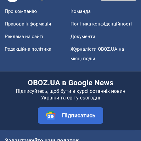
Про компанію
Команда
Правова інформація
Політика конфіденційності
Реклама на сайті
Документи
Редакційна політика
Журналісти OBOZ.UA на
місці подій
OBOZ.UA в Google News
Підписуйтесь, щоб бути в курсі останніх новин
України та світу сьогодні
Підписатись
Завантажуйте наш додаток