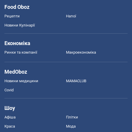
Food Oboz
Рецепти
Напої
Новини Кулінарії
Економіка
Ринки та компанії
Макроекономіка
MedOboz
Новини медицини
MAMACLUB
Covid
Шоу
Афіша
Плітки
Краса
Мода