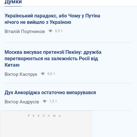
Думки
Український парадокс, або Чому у Путіна
нічого не вийшло з Україною
Віталій Портников
6,0 т.
Москва висуває претензії Пекіну: дружба
перетворюється на залежність Росії від
Китаю
Віктор Каспрук
6,6 т.
Дух Анкоріджа остаточно випарувався
Віктор Андрусів
1,3 т.