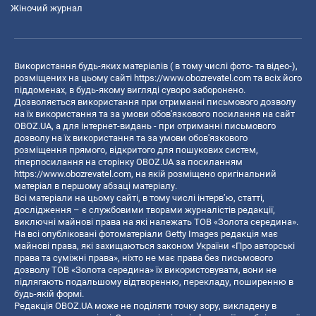
Жіночий журнал
Використання будь-яких матеріалів ( в тому числі фото- та відео-),
розміщених на цьому сайті
https://www.obozrevatel.com
та всіх його
піддоменах, в будь-якому вигляді суворо заборонено.
Дозволяється використання при отриманні письмового дозволу
на їх використання та за умови обов'язкового посилання на сайт
OBOZ.UA, а для інтернет-видань - при отриманні письмового
дозволу на їх використання та за умови обов'язкового
розміщення прямого, відкритого для пошукових систем,
гіперпосилання на сторінку OBOZ.UA за посиланням
https://www.obozrevatel.com
, на якій розміщено оригінальний
матеріал в першому абзаці матеріалу.
Всі матеріали на цьому сайті, в тому числі інтерв’ю, статті,
дослідження – є службовими творами журналістів редакції,
виключні майнові права на які належать ТОВ «Золота середина».
На всі опубліковані фотоматеріали Getty Images редакція має
майнові права, які захищаються законом України «Про авторські
права та суміжні права», ніхто не має права без письмового
дозволу ТОВ «Золота середина» їх використовувати, вони не
підлягають подальшому відтворенню, перекладу, поширенню в
будь-якій формі.
Редакція OBOZ.UA може не поділяти точку зору, викладену в