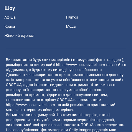
Шоу
Афіша
Плітки
Краса
Мода
Жіночий журнал
Використання будь-яких матеріалів ( в тому числі фото- та відео-),
розміщених на цьому сайті
https://www.obozrevatel.com
та всіх його
піддоменах, в будь-якому вигляді суворо заборонено.
Дозволяється використання при отриманні письмового дозволу
на їх використання та за умови обов'язкового посилання на сайт
OBOZ.UA, а для інтернет-видань - при отриманні письмового
дозволу на їх використання та за умови обов'язкового
розміщення прямого, відкритого для пошукових систем,
гіперпосилання на сторінку OBOZ.UA за посиланням
https://www.obozrevatel.com
, на якій розміщено оригінальний
матеріал в першому абзаці матеріалу.
Всі матеріали на цьому сайті, в тому числі інтерв’ю, статті,
дослідження – є службовими творами журналістів редакції,
виключні майнові права на які належать ТОВ «Золота середина».
На всі опубліковані фотоматеріали Getty Images редакція має