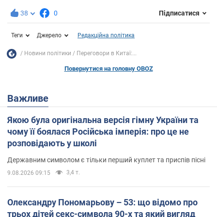
38
0
Підписатися
Теги
Джерело
Редакційна політика
Новини політики
Переговори в Китаї:...
Повернутися на головну OBOZ
Важливе
Якою була оригінальна версія гімну України та
чому її боялася Російська імперія: про це не
розповідають у школі
Державним символом є тільки перший куплет та приспів пісні
3,4 т.
9.08.2026 09:15
Олександру Пономарьову – 53: що відомо про
трьох дітей секс-символа 90-х та який вигляд