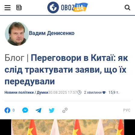
Вадим Денисенко
Блог |
Переговори в Китаї: як
слід трактувати заяви, що їх
передували
Новини політики / Думки
30.08.2025 17:57
2 хвилини
15,9 т.
0
РУС