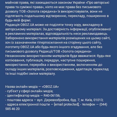
майнові права, які захищаються законом України «Про авторські
права та суміжні права», ніхто не має права без письмового
дозволу ТОВ «Золота середина» їх використовувати, вони не
підлягають подальшому відтворенню, перекладу, поширенню в
будь-якій формі.
Редакція OBOZ.UA може не поділяти точку зору, викладену в
авторському матеріалі. За достовірність інформації, опублікованої
в рекламних матеріалах, відповідальність несе рекламодавець.
Заборонено використання матеріалів розміщених на цьому сайті,
хоч із зазначенням гіперпосилання на сторінку цього сайту,
логотипу OBOZ.UA або будь-якого іншого згадування, але без
письмового дозволу Редакції/ТОВ «Золота середина»
Незаконним використанням матеріалів буде вважатися: будь-яке
копiювання, публiкацiя, передрук, наступне поширення,
використання, переробка з використанням, включенням до
складу інших матеріалів, розповсюдження, адаптація, переклад
та інші подібні зміни матеріалу.
Назва онлайн медіа — «OBOZ.UA»
- суб'єкт у сфері онлайн медіа;
- ідентифікатор медіа — R40-06156;
- поштова адреса — вул. Деревообробна, буд. 7, м. Київ, 01013;
- адреса електронної пошти —
[email protected]
; - телефон — (044)
585 46 20