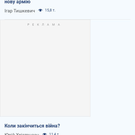
нову армію
Ігар Тишкевич
15,8 т.
Коли закінчиться війна?
Юрій Хрістензен
11,4 т.