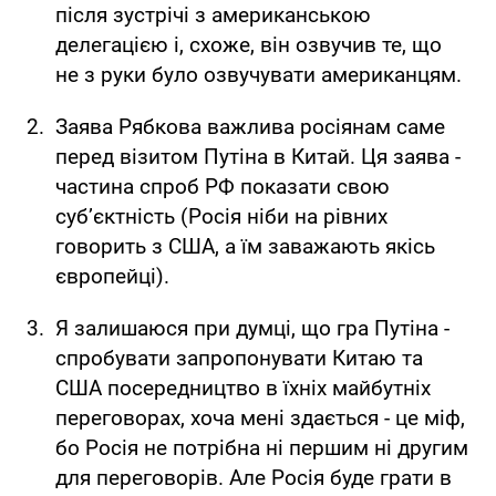
після зустрічі з американською
делегацією і, схоже, він озвучив те, що
не з руки було озвучувати американцям.
Заява Рябкова важлива росіянам саме
перед візитом Путіна в Китай. Ця заява -
частина спроб РФ показати свою
субʼєктність (Росія ніби на рівних
говорить з США, а їм заважають якісь
європейці).
Я залишаюся при думці, що гра Путіна -
спробувати запропонувати Китаю та
США посередництво в їхніх майбутніх
переговорах, хоча мені здається - це міф,
бо Росія не потрібна ні першим ні другим
для переговорів. Але Росія буде грати в