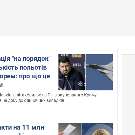
ація "на порядок"
ькість польотів
орем: про що це
и
кількість літаковильотів РФ з окупованого Криму
в на добу до одиничних випадків
кти на 11 млн