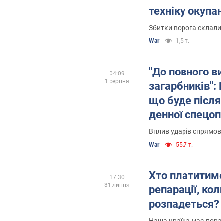
техніку окупан
України. Віде
Збитки ворога склали
War
1,5 т.
"До повного в
04:09
1 серпня
загарбників":
що буде післ
денної спецоп
Криму
Вплив ударів спрямова
War
55,7 т.
Хто платитиме
17:30
31 липня
репарації, кол
розпадеться?
Наша країна має пор