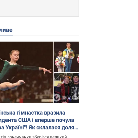
ливе
їнська гімнастка вразила
идента США і вперше почула
а Україні"! Як склалася доля
паєвої, яка 30 років тому
тів донеччанки зберігся великий