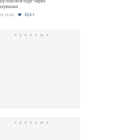
ба платити борг через
ікуване рішення
ахування
32,4 т.
26 14:43