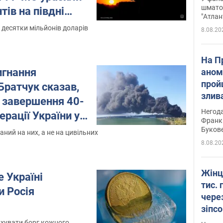
вигр
шмато
тів на півдні
"Атлан
о
 десятки мільйонів доларів
8.08.20
На П
игнання
аном
прой
 Братчук сказав,
злив
я завершення 40-
пере
Негода
ерації України у
річки
Франк
Буков
ний на них, а не на цивільних
8.08.20
Жінц
 Україні
тис. 
и Росія
чере
зіпс
судд
ахувати борг кожного