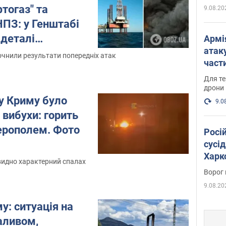
тогаз" та
9.08.20
ПЗ: у Генштабі
деталі
Армі
атаку
очнили результати попередніх атак
части
Фото
Для те
дрони
у Криму було
9.0
 вибухи: горить
ерополем. Фото
Росі
сусід
Харко
видно характерний спалах
пост
Ворог 
9.08.20
у: ситуація на
паливом,