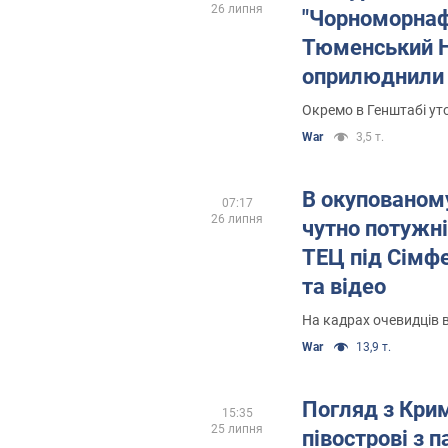
26 липня
"Чорноморнаф
Тюменський Н
оприлюднили 
спецоперацій
Окремо в Генштабі ут
War
3,5 т.
В окупованом
07:17
26 липня
чутно потужні
ТЕЦ під Сімф
та відео
На кадрах очевидців 
War
13,9 т.
Погляд з Крим
15:35
25 липня
півострові з 