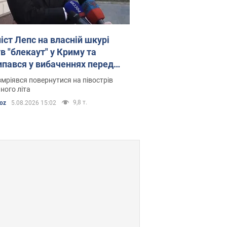
іст Лепс на власній шкурі
в "блекаут" у Криму та
ипався у вибаченнях перед
ованими Ялтою і Феодосією
змріявся повернутися на півострів
ного літа
9,8 т.
oz
5.08.2026 15:02