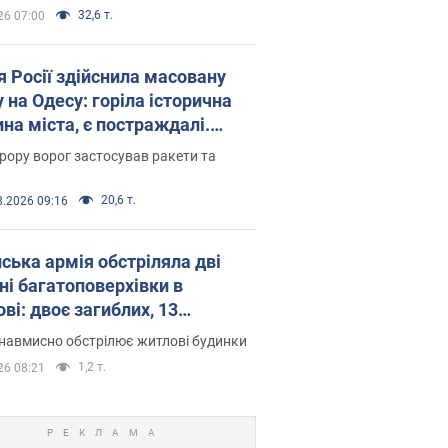
32,6 т.
26 07:00
я Росії здійснила масовану
 на Одесу: горіла історична
на міста, є постраждалі.
 та відео
рору ворог застосував ракети та
20,6 т.
8.2026 09:16
йська армія обстріляла дві
ні багатоповерхівки в
ві: двоє загиблих, 13
раждалих
навмисно обстрілює житлові будинки
1,2 т.
26 08:21