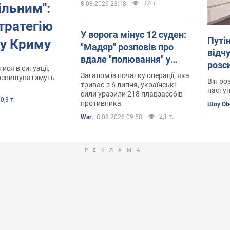
3,4 т.
8.08.2026 23:18
ільним":
тратегію
У ворога мінус 12 суден:
Путін
у Криму
"Мадяр" розповів про
відчу
вдале "полювання" у
розс
ися в ситуації,
Чорному та Азовському
Загалом із початку операції, яка
окуп
еревищуватимуть
Він ро
морях. Відео
триває з 6 липня, українські
наступ
сили уразили 218 плавзасобів
0,3 т.
противника
Шоу Ob
2,1 т.
War
8.08.2026 09:58