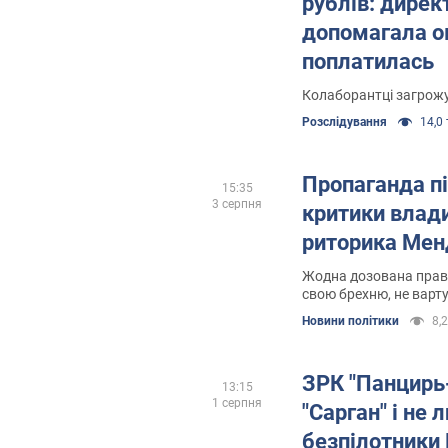
рублів: дирек
допомагала о
поплатилась
Колаборантці загрожує
Розслідування
14,0 
Пропаганда п
15:35
3 серпня
критики влади
риторика Мен
Жодна дозована прав
свою брехню, не вартує
просували як борця з
Новини політики
8,2
авторитаризмом
ЗРК "Панцирь-
13:15
1 серпня
"Сарган" і не 
безпілотники