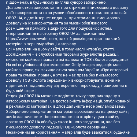
піддоменах, в будь-якому вигляді суворо заборонено.
Дозволяється використання при отриманні письмового дозволу
на їх використання та за умови обов'язкового посилання на сайт
OBOZ.UA, а для інтернет-видань - при отриманні письмового
дозволу на їх використання та за умови обов'язкового
розміщення прямого, відкритого для пошукових систем,
гіперпосилання на сторінку OBOZ.UA за посиланням
https://www.obozrevatel.com
, на якій розміщено оригінальний
матеріал в першому абзаці матеріалу.
Всі матеріали на цьому сайті, в тому числі інтерв’ю, статті,
дослідження – є службовими творами журналістів редакції,
виключні майнові права на які належать ТОВ «Золота середина».
На всі опубліковані фотоматеріали Getty Images редакція має
майнові права, які захищаються законом України «Про авторські
права та суміжні права», ніхто не має права без письмового
дозволу ТОВ «Золота середина» їх використовувати, вони не
підлягають подальшому відтворенню, перекладу, поширенню в
будь-якій формі.
Редакція OBOZ.UA може не поділяти точку зору, викладену в
авторському матеріалі. За достовірність інформації, опублікованої
в рекламних матеріалах, відповідальність несе рекламодавець.
Заборонено використання матеріалів розміщених на цьому сайті,
хоч із зазначенням гіперпосилання на сторінку цього сайту,
логотипу OBOZ.UA або будь-якого іншого згадування, але без
письмового дозволу Редакції/ТОВ «Золота середина»
Незаконним використанням матеріалів буде вважатися: будь-яке