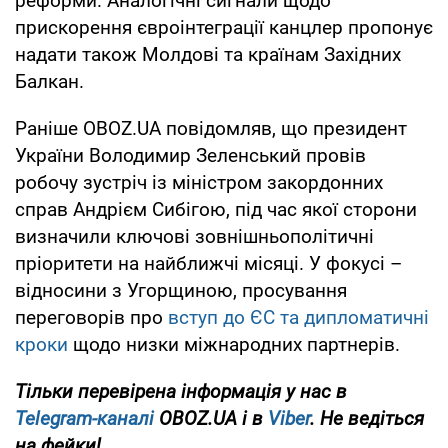
реформи. Аналогічні сигнали щодо
прискорення євроінтеграції канцлер пропонує
надати також Молдові та країнам Західних
Балкан.
Раніше OBOZ.UA повідомляв, що президент
України Володимир Зеленський провів
робочу зустріч із міністром закордонних
справ Андрієм Сибігою, під час якої сторони
визначили ключові зовнішньополітичні
пріоритети на найближчі місяці. У фокусі –
відносини з Угорщиною, просування
переговорів про
вступ до ЄС та дипломатичні
кроки
щодо низки міжнародних партнерів.
Тільки перевірена інформація у нас в
Telegram-каналі
OBOZ.UA і в
Viber
. Не ведіться
на фейки!