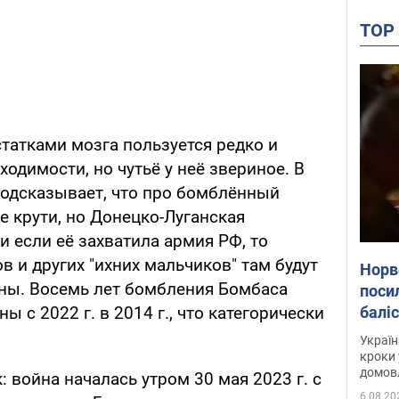
TO
 остатками мозга пользуется редко и
ходимости, но чутьё у неё звериное. В
подсказывает, что про бомблённый
е крути, но Донецко-Луганская
и если её захватила армия РФ, то
ов и других "ихних мальчиков" там будут
Норв
йны. Восемь лет бомбления Бомбаса
поси
балі
 с 2022 г. в 2014 г., что категорически
дета
Україн
кроки 
домовл
к: война началась утром 30 мая 2023 г. с
партн
6.08.20