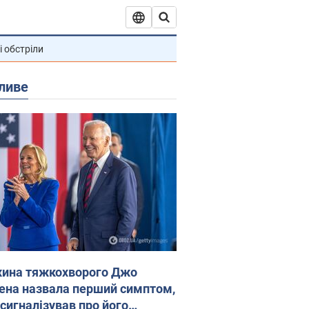
і обстріли
ливе
ина тяжкохворого Джо
ена назвала перший симптом,
 сигналізував про його