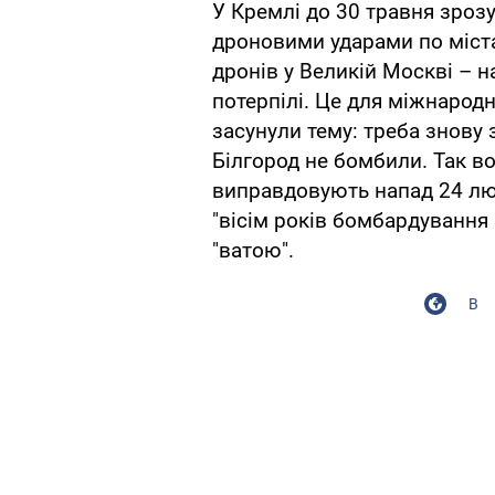
У Кремлі до 30 травня зроз
дроновими ударами по міста
дронів у Великій Москві – 
потерпілі. Це для міжнародн
засунули тему: треба знову
Білгород не бомбили. Так в
виправдовують напад 24 лю
"вісім років бомбардування
"ватою".
В