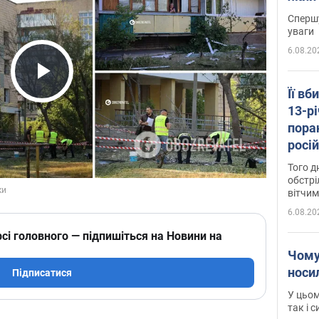
"агр
Спершу
уваги
6.08.20
Play Video
Її вб
13-рі
пора
росій
Сумщ
Того д
обстрі
вітчим
6.08.20
сі головного — підпишіться на Новини на
Чому
носи
Підписатися
У цьом
так і 