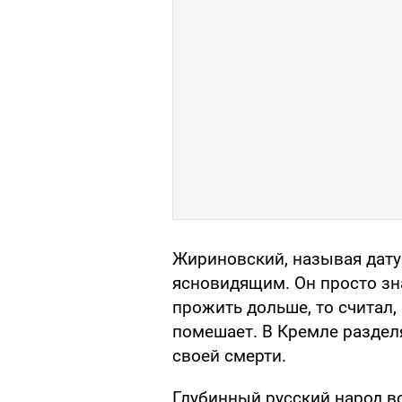
Жириновский, называя дату
ясновидящим. Он просто зна
прожить дольше, то считал,
помешает. В Кремле разделя
своей смерти.
Глубинный русский народ во 