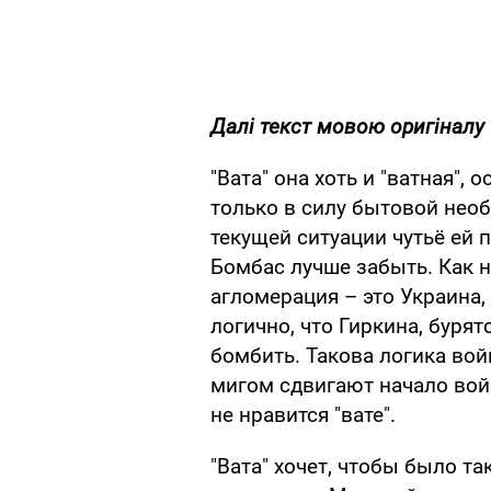
Далі текст мовою оригіналу
"Вата" она хоть и "ватная",
только в силу бытовой необ
текущей ситуации чутьё ей 
Бомбас лучше забыть. Как н
агломерация – это Украина, 
логично, что Гиркина, бурят
бомбить. Такова логика во
мигом сдвигают начало войны
не нравится "вате".
"Вата" хочет, чтобы было та