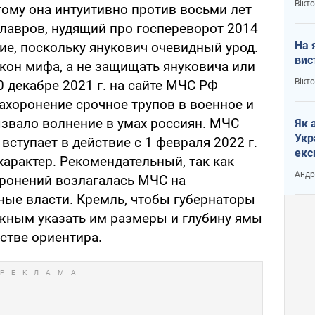
Вікт
тому она интуитивно против восьми лет
лавров, нудящий про госпереворот 2014
На 
ние, поскольку янукович очевидный урод.
вис
кокон мифа, а не защищать януковича или
Вікт
 декабре 2021 г. на сайте МЧС РФ
ахоронение срочное трупов в военное и
ызвало волнение в умах россиян. МЧС
Як 
Укр
вступает в действие с 1 февраля 2022 г.
екс
арактер. Рекомендательный, так как
наф
Андр
ронений возлагалась МЧС на
ные власти. Кремль, чтобы губернаторы
ужным указать им размеры и глубину ямы
естве ориентира.