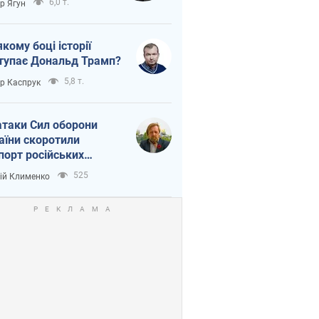
6,0 т.
ор Ягун
якому боці історії
тупає Дональд Трамп?
5,8 т.
ор Каспрук
атаки Сил оборони
аїни скоротили
порт російських
топродуктів
525
ій Клименко