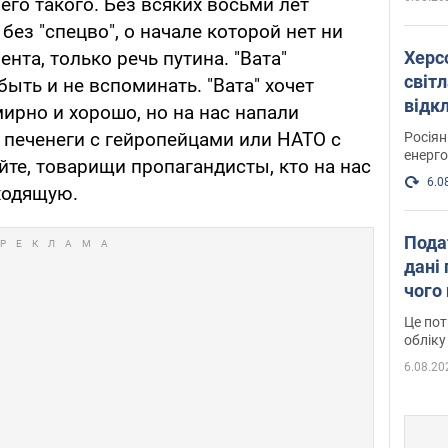
его такого. Без всяких восьми лет
без "спецво", о начале которой нет ни
Херс
нта, только речь путина. "Вата"
світл
быть и не вспоминать. "Вата" хочет
відк
мирно и хорошо, но на нас напали
енер
 печенеги с гейропейцами или НАТО с
Росія
енерго
те, товарищи пропагандисты, кто на нас
6.0
ходящую.
Пода
дані 
чого
Це пот
обліку
6.08.20