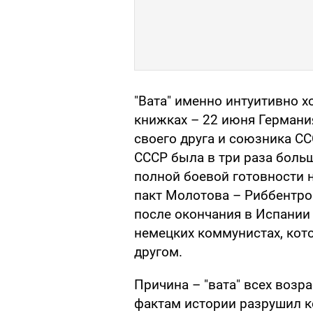
"Вата" именно интуитивно х
книжках – 22 июня Германи
своего друга и союзника СС
СССР была в три раза больш
полной боевой готовности на
пакт Молотова – Риббентро
после окончания в Испании
немецких коммунистах, кот
другом.
Причина – "вата" всех возр
фактам истории разрушил к