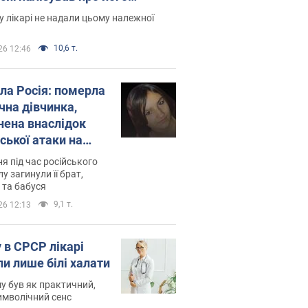
есивний" рак
 лікарі не надали цьому належної
10,6 т.
26 12:46
ила Росія: померла
чна дівчинка,
нена внаслідок
ської атаки на
ину. Фото
ня під час російського
лу загинули її брат,
 та бабуся
9,1 т.
26 12:13
 в СРСР лікарі
ли лише білі халати
у був як практичний,
символічний сенс