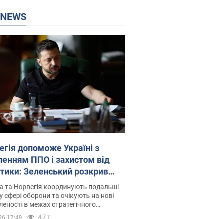
P NEWS
егія допоможе Україні з
ленням ППО і захистом від
стики: Зеленський розкрив
лі
а та Норвегія координують подальші
у сфері оборони та очікують на нові
еності в межах стратегічного
ерства
4,7 т.
26 17:49