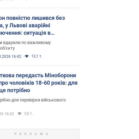
он повністю лишився без
а, у Львові аварійні
лючення: ситуація в
госистемі 6 серпня
ни вдарили по важливому
об'єкту
12,1 т.
8.2026 16:42
ткова передасть Міноборони
про чоловіків 18-60 років: для
 це потрібно
рібно для перевірки військового
3,0 т.
26 18:42