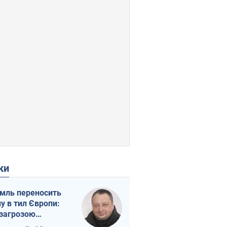
ки
мль переносить
ну в тил Європи:
 загрозою
тична логістика