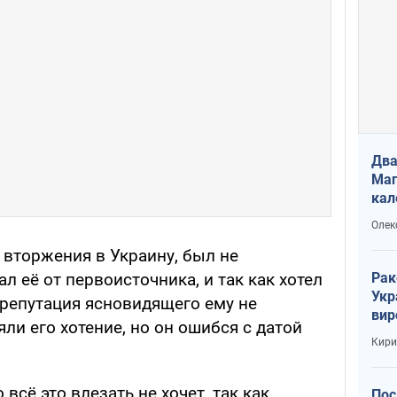
Два
Маг
кал
Олек
 вторжения в Украину, был не
Рак
л её от первоисточника, и так как хотел
Укр
 репутация ясновидящего ему не
вир
ли его хотение, но он ошибся с датой
рак
Кири
всё это влезать не хочет, так как
Пос