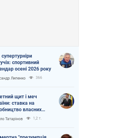
 супертурніри
учіх: спортивний
ендар осені 2026 року
366
сандр Липенко
етний щит і меч
аїни: ставка на
обництво власних
ет
1,2 т.
ло Татарінов
мертна "презумпція