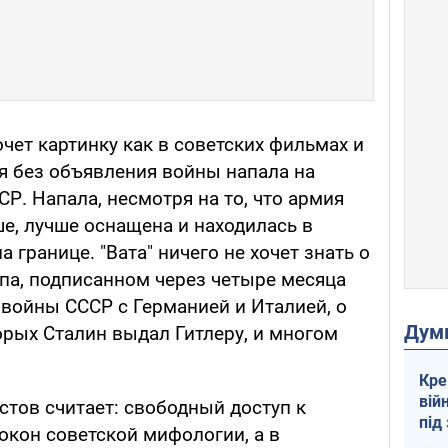
очет картинку как в советских фильмах и
я без объявления войны напала на
СР. Напала, несмотря на то, что армия
е, лучше оснащена и находилась в
 границе. "Вата" ничего не хочет знать о
па, подписанном через четыре месяца
 войны СССР с Германией и Италией, о
Дум
орых Сталин выдал Гитлеру, и многом
Кре
вій
астов считает: свободный доступ к
під
окон советской мифологии, а в
кри