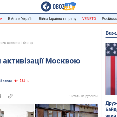
ни
Війна в Україні
Війна Ізраїлю та Ірану
VENETO
Російськ
Важ
рик, археолог і блогер
 активізації Москвою
8 хвилин
53,6 т.
Читать на русском
Друж
Байд
який