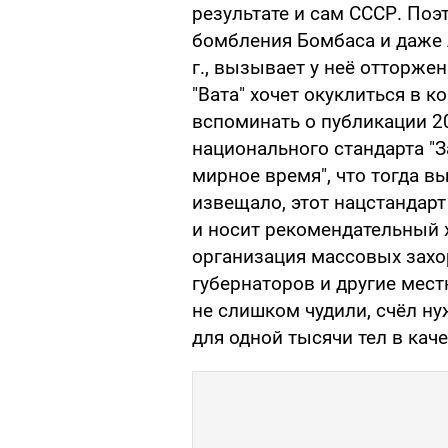
результате и сам СССР. Поэ
бомбления Бомбаса и даже 
г., вызывает у неё отторже
"Вата" хочет окуклиться в 
вспоминать о публикации 20
национального стандарта "З
мирное время", что тогда в
извещало, этот нацстандарт 
и носит рекомендательный х
организация массовых захо
губернаторов и другие мест
не слишком чудили, счёл н
для одной тысячи тел в кач