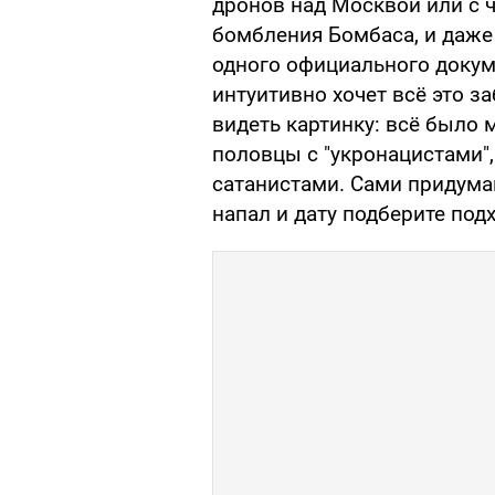
дронов над Москвой или с ч
бомбления Бомбаса, и даже 
одного официального докуме
интуитивно хочет всё это за
видеть картинку: всё было 
половцы с "укронацистами",
сатанистами. Сами придумай
напал и дату подберите под