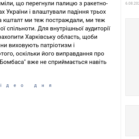
уміли, що перегнули палицю з ракетно-
6.08.20
х України і влаштували падіння трьох
на кшталт ми теж постраждали, ми теж
ої спільноти. Для внутрішньої аудиторії
 захопити Харківську область, щоби
они виховують патріотизм і
того, оскільки його виправдання про
 Бомбаса" вже не сприймається навіть
ідео дня