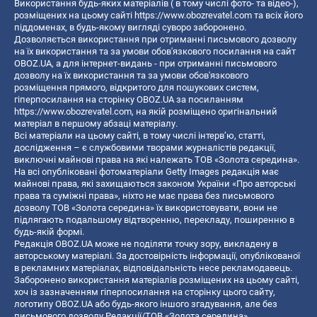
Використання будь-яких матеріалів ( в тому числі фото- та відео-),
розміщених на цьому сайті
https://www.obozrevatel.com
та всіх його
піддоменах, в будь-якому вигляді суворо заборонено.
Дозволяється використання при отриманні письмового дозволу
на їх використання та за умови обов'язкового посилання на сайт
OBOZ.UA, а для інтернет-видань - при отриманні письмового
дозволу на їх використання та за умови обов'язкового
розміщення прямого, відкритого для пошукових систем,
гіперпосилання на сторінку OBOZ.UA за посиланням
https://www.obozrevatel.com
, на якій розміщено оригінальний
матеріал в першому абзаці матеріалу.
Всі матеріали на цьому сайті, в тому числі інтерв’ю, статті,
дослідження – є службовими творами журналістів редакції,
виключні майнові права на які належать ТОВ «Золота середина».
На всі опубліковані фотоматеріали Getty Images редакція має
майнові права, які захищаються законом України «Про авторські
права та суміжні права», ніхто не має права без письмового
дозволу ТОВ «Золота середина» їх використовувати, вони не
підлягають подальшому відтворенню, перекладу, поширенню в
будь-якій формі.
Редакція OBOZ.UA може не поділяти точку зору, викладену в
авторському матеріалі. За достовірність інформації, опублікованої
в рекламних матеріалах, відповідальність несе рекламодавець.
Заборонено використання матеріалів розміщених на цьому сайті,
хоч із зазначенням гіперпосилання на сторінку цього сайту,
логотипу OBOZ.UA або будь-якого іншого згадування, але без
письмового дозволу Редакції/ТОВ «Золота середина»