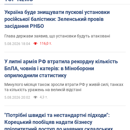
Україна буде знищувати пускові установки
російської балістики: Зеленський провів
засідання РНБО
Глава держави заявив, що установки будуть атаковані
116,0 т.
5.08.2026 18:04
У липні армія РФ втратила рекордну кількість
БпЛА, човнів і катерів: в Міноборони
оприлюднили статистику
Минулого місяця також зросли втрати РФ у живій силі, танках
та кількість уражень на великій відстані
4,3 т.
5.08.2026 20:02
"Потрібні швидкі та нестандартні підходи":
Корецький пообіцяв надати бізнесу
пріоритетний доступ до наявних складських