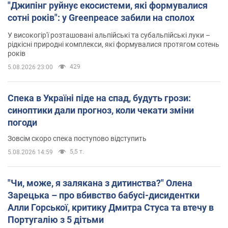
"Джипінг руйнує екосистеми, які формувалися
сотні років": у Greenpeace забили на сполох
У високогір'ї розташовані альпійські та субальпійські луки –
рідкісні природні комплекси, які формувалися протягом сотень
років
429
5.08.2026 23:00
Спека в Україні піде на спад, будуть грози:
синоптики дали прогноз, коли чекати зміни
погоди
Зовсім скоро спека поступово відступить
5,5 т.
5.08.2026 14:59
"Чи, може, я залякана з дитинства?" Олена
Зарецька – про вбивство бабусі-дисидентки
Алли Горської, критику Дмитра Стуса та втечу в
Португалію з 5 дітьми