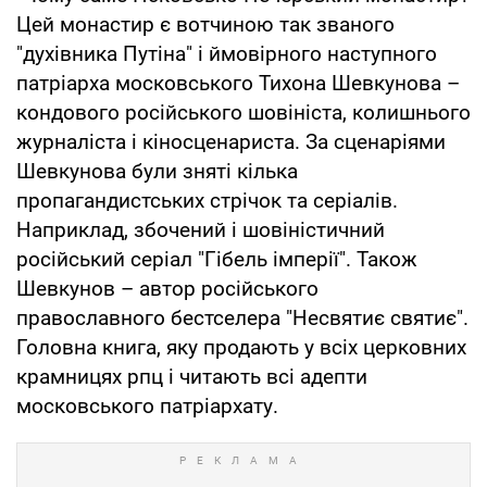
Цей монастир є вотчиною так званого
"духівника Путіна" і ймовірного наступного
патріарха московського Тихона Шевкунова –
кондового російського шовініста, колишнього
журналіста і кіносценариста. За сценаріями
Шевкунова були зняті кілька
пропагандистських стрічок та серіалів.
Наприклад, збочений і шовіністичний
російський серіал "Гібель імперії". Також
Шевкунов – автор російського
православного бестселера "Несвятиє святиє".
Головна книга, яку продають у всіх церковних
крамницях рпц і читають всі адепти
московського патріархату.