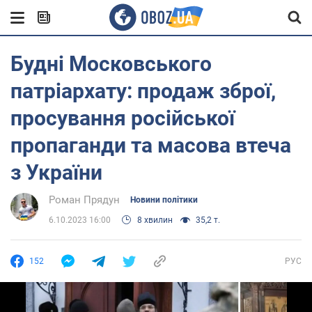
Будні Московського
патріархату: продаж зброї,
просування російської
пропаганди та масова втеча
з України
Роман Прядун
Новини політики
6.10.2023 16:00
8 хвилин
35,2 т.
152
РУС