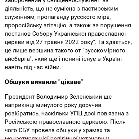
заборонений у священнослужінні "за
діяльність, що не сумісна з пастирським
служінням, пропаганду русского міра,
проросійську агітацію, а також за порушення
постанов Собору Української православної
церкви від 27 травня 2022 року". Та здається,
це лише вершина такого от "русскомірного
айсберга", який ще і понині існує в Україні
навіть під час війни.
Обшуки виявили "цікаве"
Президент Володимир Зеленський ще
наприкінці минулого року доручив
розібратись, наскільки УПЦ досі пов'язана з
Російською православною церквою. Після
чого СБУ провела обшуки у храмах та
монастирях цієї релігійної установи у