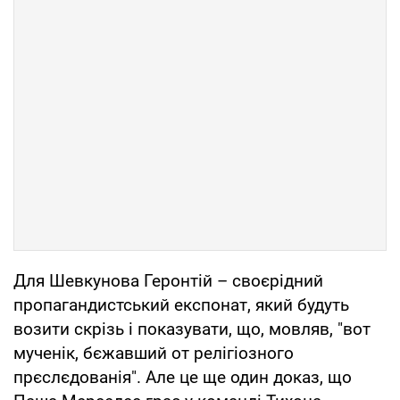
Для Шевкунова Геронтій – своєрідний
пропагандистський експонат, який будуть
возити скрізь і показувати, що, мовляв, "вот
мученік, бєжавший от релігіозного
прєслєдованія". Але це ще один доказ, що