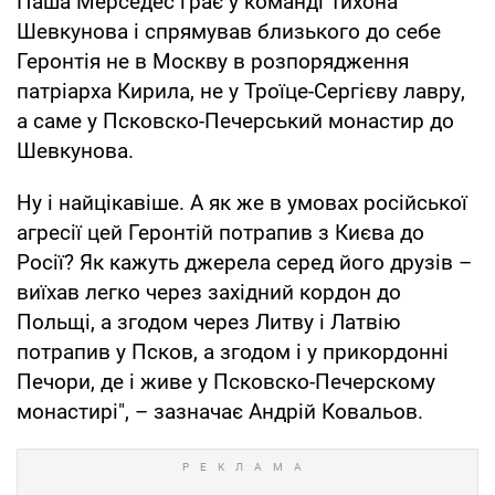
Паша Мерседес грає у команді Тихона
Шевкунова і спрямував близького до себе
Геронтія не в Москву в розпорядження
патріарха Кирила, не у Троїце-Сергієву лавру,
а саме у Псковско-Печерський монастир до
Шевкунова.
Ну і найцікавіше. А як же в умовах російської
агресії цей Геронтій потрапив з Києва до
Росії? Як кажуть джерела серед його друзів –
виїхав легко через західний кордон до
Польщі, а згодом через Литву і Латвію
потрапив у Псков, а згодом і у прикордонні
Печори, де і живе у Псковско-Печерскому
монастирі", – зазначає Андрій Ковальов.