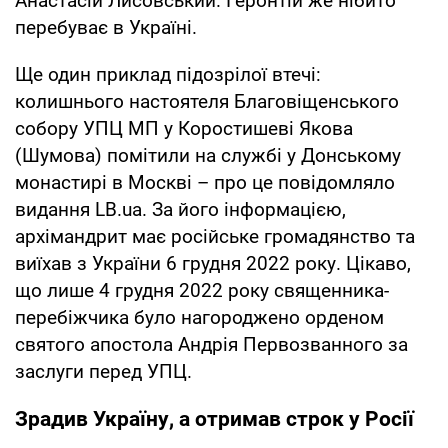
Анастасій Лисовський. Геронтій же нібито
перебуває в Україні.
Ще один приклад підозрілої втечі:
колишнього настоятеля Благовіщенського
собору УПЦ МП у Коростишеві Якова
(Шумова) помітили на службі у Донському
монастирі в Москві – про це повідомляло
видання LB.ua. За його інформацією,
архімандрит має російське громадянство та
виїхав з України 6 грудня 2022 року. Цікаво,
що лише 4 грудня 2022 року священника-
перебіжчика було нагороджено орденом
святого апостола Андрія Первозванного за
заслуги перед УПЦ.
Зрадив Україну, а отримав строк у Росії