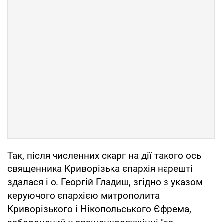
Так, після численних скарг на дії такого ось
священника Криворізька єпархія нарешті
здалася і о. Георгій Гладиш, згідно з указом
керуючого єпархією митрополита
Криворізького і Нікопольського Єфрема,