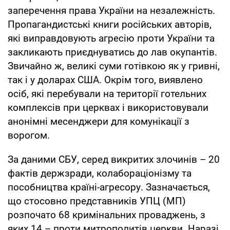
заперечення права України на незалежність.
Пропагандистські книги російських авторів,
які виправдовують агресію проти України та
закликають приєднуватись до лав окупантів.
Звичайно ж, великі суми готівкою як у гривні,
так і у доларах США. Окрім того, виявлено
осіб, які перебували на території готельних
комплексів при церквах і використовували
анонімні месенджери для комунікації з
ворогом.
За даними СБУ, серед викритих злочинів – 20
фактів держзради, колабораціонізму та
пособництва країні-агресору. Зазначається,
що стосовно представників УПЦ (МП)
розпочато 68 кримінальних проваджень, з
яких 14 – проти митрополитів церкви. Наразі