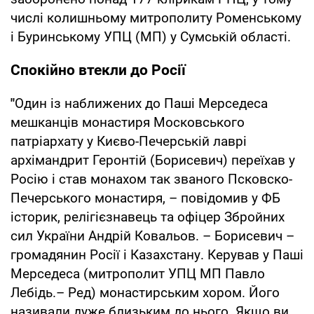
числі колишньому митрополиту Роменському
і Буринському УПЦ (МП) у Сумській області.
Спокійно втекли до Росії
"
Один із наближених до Паші Мерседеса
мешканців монастиря Московського
патріархату у Києво-Печерській лаврі
архімандрит Геронтій (Борисевич) переїхав у
Росію і став монахом так званого Псковско-
Печерського монастиря, – повідомив у ФБ
історик, релігієзнавець та офіцер Збройних
сил України Андрій Ковальов. – Борисевич –
громадянин Росії і Казахстану. Керував у Паші
Мерседеса (митрополит УПЦ МП Павло
Лебідь.– Ред) монастирським хором. Його
називали дуже близьким до нього. Якщо ви