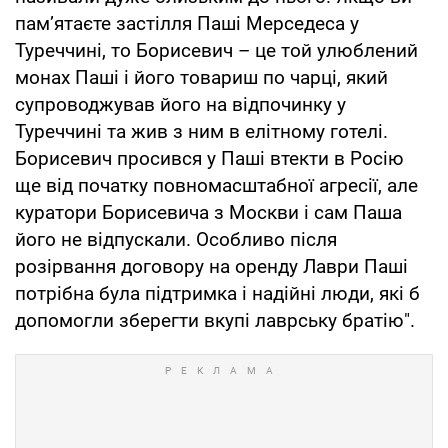
пам’ятаєте застілля Паші Мерседеса у
Туреччині, то Борисевич – це той улюблений
монах Паші і його товариш по чарці, який
супроводжував його на відпочинку у
Туреччині та жив з ним в елітному готелі.
Борисевич просився у Паші втекти в Росію
ще від початку повномасштабної агресії, але
куратори Борисевича з Москви і сам Паша
його не відпускали. Особливо після
розірвання договору на оренду Лаври Паші
потрібна була підтримка і надійні люди, які б
допомогли зберегти вкупі лаврську братію".