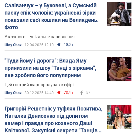
Саліванчук – у Буковелі, а Сумській
паску спік чоловік: українські зірки
показали свої кошики на Великдень.
Фото
У кожного – унікальне наповнення
10,0 т.
Шоу Oboz
12.04.2026 12:10
"Туди йому і дорога": Влада Яму
принизили на шоу "Танці з зірками",
яке зробило його популярним
Цей гострий жарт пролунав в ефірі
73,4 т.
57
Шоу Oboz
30.12.2025 14:40
Григорій Решетнік у туфлях Позитива,
Наталка Денисенко під допитом
камер і правда про коханого Даші
Квіткової. Закулісні секрети "Танців з