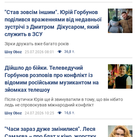
"Став зовсім іншим". Юрій Горбунов
поділився враженнями від недавньої
зустрічі з Дмитром Дікусаром, який
служить в ЗСУ
Зірки дружать вже багато років
36,8 т.
Шоу Oboz
25.07.2026 08:01
Дійшло до бійки. Телеведучий
Горбунов розповів про конфлікт із
відомим російським музикантом на
зйомках телешоу
Після сутички Юрія ще й звинуватили в тому, що він нібито
ледь не спровокував міжнародний конфлікт
16,6 т.
Шоу Oboz
24.07.2026 10:25
"Часи зараз дуже змінилися". Леся
Самаєва – про блат у кіно, жорстку