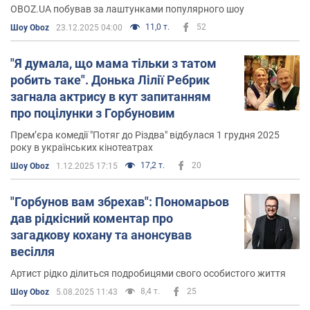
зірками"
OBOZ.UA побував за лаштунками популярного шоу
11,0 т.
52
Шоу Oboz
23.12.2025 04:00
"Я думала, що мама тільки з татом
робить таке". Донька Лілії Ребрик
загнала актрису в кут запитанням
про поцілунки з Горбуновим
Прем’єра комедії "Потяг до Різдва" відбулася 1 грудня 2025
року в українських кінотеатрах
17,2 т.
20
Шоу Oboz
1.12.2025 17:15
"Горбунов вам збрехав": Пономарьов
дав рідкісний коментар про
загадкову кохану та анонсував
весілля
Артист рідко ділиться подробицями свого особистого життя
8,4 т.
25
Шоу Oboz
5.08.2025 11:43