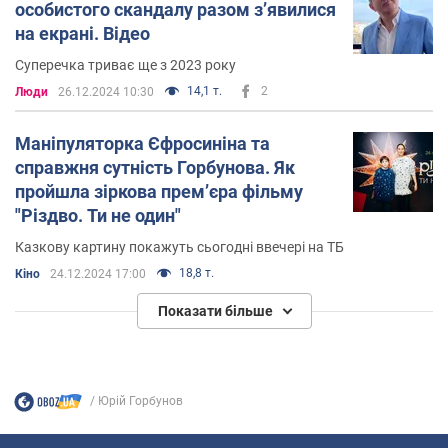
особистого скандалу разом зʼявилися
на екрані. Відео
Суперечка триває ще з 2023 року
14,1 т.
2
Люди
26.12.2024 10:30
Маніпуляторка Єфросиніна та
справжня сутність Горбунова. Як
пройшла зіркова прем’єра фільму
"Різдво. Ти не один"
Казкову картину покажуть сьогодні ввечері на ТБ
18,8 т.
Кіно
24.12.2024 17:00
Показати більше
Юрій Горбунов