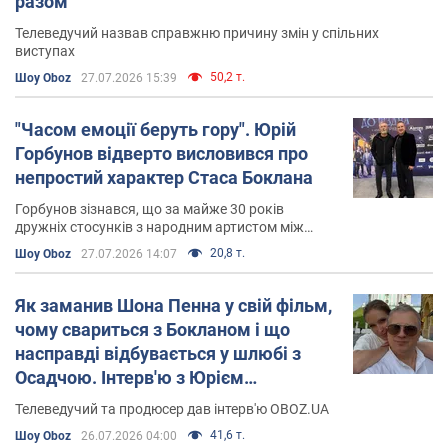
разом
У віці 41 року став дідусем, коли його донька Ксенія
народила дівчинку Поліну.
Телеведучий назвав справжню причину змін у спільних
виступах
З лютого 2017 року одружений із телеведучою
50,2 т.
Шоу Oboz
27.07.2026 15:39
Катериною Осадчею. Пара має двох спільних дітей:
синів Івана (народився 2017 року) і Данила (народився
"Часом емоції беруть гору". Юрій
2021 року).
Горбунов відверто висловився про
непростий характер Стаса Боклана
Горбунов зізнався, що за майже 30 років
дружніх стосунків з народним артистом між
ними неодноразово виникали перепалки
20,8 т.
Шоу Oboz
27.07.2026 14:07
Як заманив Шона Пенна у свій фільм,
чому свариться з Бокланом і що
насправді відбувається у шлюбі з
Осадчою. Інтерв'ю з Юрієм
Горбуновим
Телеведучий та продюсер дав інтерв'ю OBOZ.UA
41,6 т.
Шоу Oboz
26.07.2026 04:00