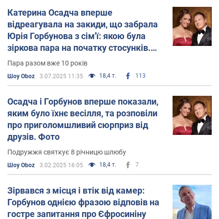
Катерина Осадча вперше
відреагувала на закиди, що забрала
Юрія Горбунова з сім'ї: якою була
зіркова пара на початку стосунків.
Фото
Пара разом вже 10 років
18,4 т.
113
Шоу Oboz
3.07.2025 11:35
Осадча і Горбунов вперше показали,
яким було їхнє весілля, та розповіли
про приголомшливий сюрприз від
друзів. Фото
Подружжя святкує 8 річницю шлюбу
18,4 т.
7
Шоу Oboz
3.02.2025 16:05
Зірвався з місця і втік від камер:
Горбунов однією фразою відповів на
гостре запитання про Єфросиніну