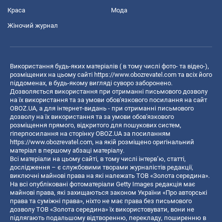
Краса
Мода
Жіночий журнал
Використання будь-яких матеріалів ( в тому числі фото- та відео-),
розміщених на цьому сайті
https://www.obozrevatel.com
та всіх його
піддоменах, в будь-якому вигляді суворо заборонено.
Дозволяється використання при отриманні письмового дозволу
на їх використання та за умови обов'язкового посилання на сайт
OBOZ.UA, а для інтернет-видань - при отриманні письмового
дозволу на їх використання та за умови обов'язкового
розміщення прямого, відкритого для пошукових систем,
гіперпосилання на сторінку OBOZ.UA за посиланням
https://www.obozrevatel.com
, на якій розміщено оригінальний
матеріал в першому абзаці матеріалу.
Всі матеріали на цьому сайті, в тому числі інтерв’ю, статті,
дослідження – є службовими творами журналістів редакції,
виключні майнові права на які належать ТОВ «Золота середина».
На всі опубліковані фотоматеріали Getty Images редакція має
майнові права, які захищаються законом України «Про авторські
права та суміжні права», ніхто не має права без письмового
дозволу ТОВ «Золота середина» їх використовувати, вони не
підлягають подальшому відтворенню, перекладу, поширенню в