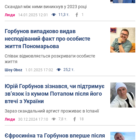
Скандал між ними виникнув у 2023 році
11,3 т.
1
Люди
14.01.2025 12:01
Горбунов випадково видав
несподіваний факт про особисте
життя Пономарьова
Співак відмовляється розкривати особисте
життя
25,2 т.
Шоу Oboz
1.01.2025 17:02
Юрій Горбунов зізнався, чи підтримує
звʼязок із кумом Потапом після його
втечі з України
Зараз скандальний артист проживає в Іспанії
7,8 т.
18
Люди
30.12.2024 17:10
Єфросиніна та Горбунов вперше після