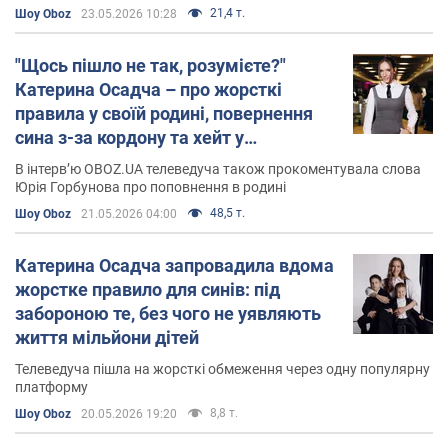
21,4 т.
Шоу Oboz
23.05.2026 10:28
"Щось пішло не так, розумієте?"
Катерина Осадча – про жорсткі
правила у своїй родині, повернення
сина з-за кордону та хейт у
соцмережах
В інтерв’ю OBOZ.UA телеведуча також прокоментувала слова
Юрія Горбунова про поповнення в родині
48,5 т.
Шоу Oboz
21.05.2026 04:00
Катерина Осадча запровадила вдома
жорстке правило для синів: під
забороною те, без чого не уявляють
життя мільйони дітей
Телеведуча пішла на жорсткі обмеження через одну популярну
платформу
8,8 т.
Шоу Oboz
20.05.2026 19:20