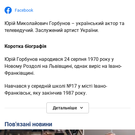
Facebook
Юрій Миколайович Горбунов – український актор та
телеведучий. Заслужений артист України.
Коротка біографія
Юрій Горбунов народився 24 серпня 1970 року у
Новому Роздолі на Львівщині, однак виріс на Івано-
Франківщині.
Навчався у середній школі №17 у місті Івано-
Франківськ, яку закінчив 1987 року.
1992 року закінчив Київський інститут театрального
Детальніше
мистецтва ім. Карпенка-Карого.
Пов'язані новини
Працював у драматичному театрі в Івано-Франківську.