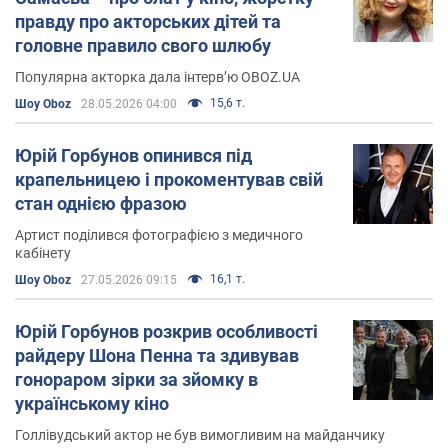
правду про акторських дітей та
головне правило свого шлюбу
Популярна акторка дала інтерв’ю OBOZ.UA
15,6 т.
Шоу Oboz
28.05.2026 04:00
Юрій Горбунов опинився під
крапельницею і прокоментував свій
стан однією фразою
Артист поділився фотографією з медичного
кабінету
16,1 т.
Шоу Oboz
27.05.2026 09:15
Юрій Горбунов розкрив особливості
райдеру Шона Пенна та здивував
гонораром зірки за зйомку в
українському кіно
Голлівудський актор не був вимогливим на майданчику