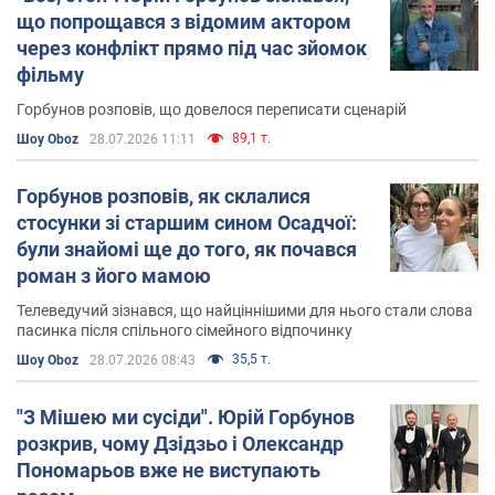
На "1+1" був ведучим шоу «Танці з зірками»,
що попрощався з відомим актором
«Смакуємо», «Зірка+Зірка» та «Суперзірка» та інших.
через конфлікт прямо під час зйомок
фільму
У грудні 2015 року отримав звання заслуженого
артиста України.
Горбунов розповів, що довелося переписати сценарій
89,1 т.
Шоу Oboz
28.07.2026 11:11
Кіно
Горбунов розповів, як склалися
Горбунов також відомий роботою в кіно та
стосунки зі старшим сином Осадчої:
телевізійних серіали. Зокрема, відомий за участю у
були знайомі ще до того, як почався
серіалах "Останній москаль", "Великі вуйки" та трьох
роман з його мамою
частинах фільму "Скажене весілля".
Телеведучий зізнався, що найціннішими для нього стали слова
пасинка після спільного сімейного відпочинку
Особисте життя
35,5 т.
Шоу Oboz
28.07.2026 08:43
Горбунов був одружений з колишньою актрисою
"З Мішею ми сусіди". Юрій Горбунов
балету івано-франківського театру Людмилою, яка
розкрив, чому Дзідзьо і Олександр
була старша за нього на 10 років.
Пономарьов вже не виступають