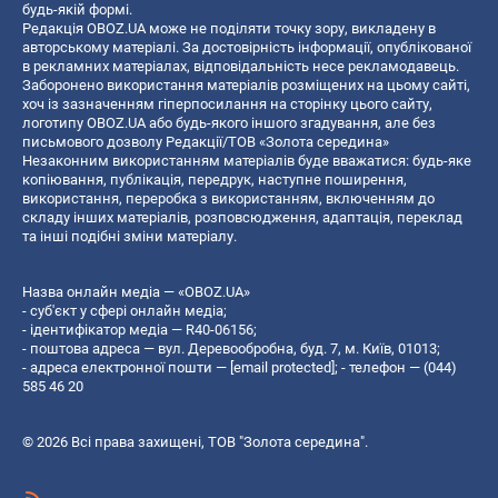
будь-якій формі.
Редакція OBOZ.UA може не поділяти точку зору, викладену в
авторському матеріалі. За достовірність інформації, опублікованої
в рекламних матеріалах, відповідальність несе рекламодавець.
Заборонено використання матеріалів розміщених на цьому сайті,
хоч із зазначенням гіперпосилання на сторінку цього сайту,
логотипу OBOZ.UA або будь-якого іншого згадування, але без
письмового дозволу Редакції/ТОВ «Золота середина»
Незаконним використанням матеріалів буде вважатися: будь-яке
копiювання, публiкацiя, передрук, наступне поширення,
використання, переробка з використанням, включенням до
складу інших матеріалів, розповсюдження, адаптація, переклад
та інші подібні зміни матеріалу.
Назва онлайн медіа — «OBOZ.UA»
- суб'єкт у сфері онлайн медіа;
- ідентифікатор медіа — R40-06156;
- поштова адреса — вул. Деревообробна, буд. 7, м. Київ, 01013;
- адреса електронної пошти —
[email protected]
; - телефон — (044)
585 46 20
© 2026 Всі права захищені, ТОВ "Золота середина".