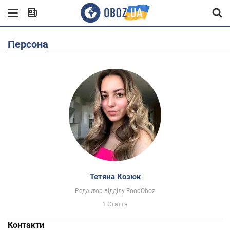
Персона
Тетяна Козюк
Редактор відділу FoodOboz
1 Стаття
Контакти