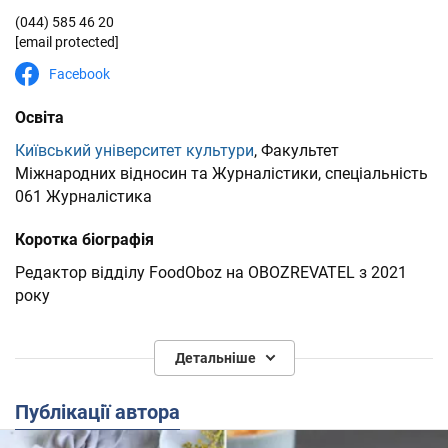
(044) 585 46 20
[email protected]
Facebook
Освіта
Київський університет культури
, Факультет
Міжнародних відносин та Журналістики, спеціальність
061 Журналістика
Коротка біографія
Редактор відділу FoodOboz на OBOZREVATEL з 2021
року
Досвід роботи:
Детальніше
2021 р. журналіст-стажер
ТРК "Київ"
.
Публікації автора
2021 р. журналіст-стажер
телеканал "Еспресо".