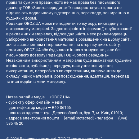
права та суміжні права», ніхто не має права без письмового
дозволу ТОВ «Золота середина» їх використовувати, вони не
підлягають подальшому відтворенню, перекладу, поширенню в
будь-якій формі.
Редакція OBOZ.UA може не поділяти точку зору, викладену в
авторському матеріалі. За достовірність інформації, опублікованої
в рекламних матеріалах, відповідальність несе рекламодавець.
Заборонено використання матеріалів розміщених на цьому сайті,
хоч із зазначенням гіперпосилання на сторінку цього сайту,
логотипу OBOZ.UA або будь-якого іншого згадування, але без
письмового дозволу Редакції/ТОВ «Золота середина»
Незаконним використанням матеріалів буде вважатися: будь-яке
копiювання, публiкацiя, передрук, наступне поширення,
використання, переробка з використанням, включенням до
складу інших матеріалів, розповсюдження, адаптація, переклад
та інші подібні зміни матеріалу.
Назва онлайн медіа — «OBOZ.UA»
- суб'єкт у сфері онлайн медіа;
- ідентифікатор медіа — R40-06156;
- поштова адреса — вул. Деревообробна, буд. 7, м. Київ, 01013;
- адреса електронної пошти —
[email protected]
; - телефон — (044)
585 46 20
© 2026 Всі права захищені, ТОВ "Золота середина".