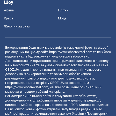
Шоу
Афіша
Плітки
Краса
Мода
Жіночий журнал
Використання будь-яких матеріалів ( в тому числі фото- та відео-),
розміщених на цьому сайті
https://www.obozrevatel.com
та всіх його
піддоменах, в будь-якому вигляді суворо заборонено.
Дозволяється використання при отриманні письмового дозволу
на їх використання та за умови обов'язкового посилання на сайт
OBOZ.UA, а для інтернет-видань - при отриманні письмового
дозволу на їх використання та за умови обов'язкового
розміщення прямого, відкритого для пошукових систем,
гіперпосилання на сторінку OBOZ.UA за посиланням
https://www.obozrevatel.com
, на якій розміщено оригінальний
матеріал в першому абзаці матеріалу.
Всі матеріали на цьому сайті, в тому числі інтерв’ю, статті,
дослідження – є службовими творами журналістів редакції,
виключні майнові права на які належать ТОВ «Золота середина».
На всі опубліковані фотоматеріали Getty Images редакція має
майнові права, які захищаються законом України «Про авторські