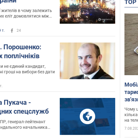
країни
TO
ї жителів в чому залежить
их еліт домовлятися між
 т.
24
. Порошенко:
х поплічніків
и не єдиний кандидат,
ні гроші на вибори без дати
Мобі
т.
тариф
зв'яз
а Пукача -
скар
Чому ц
ідних спецслужб
кілька
на тел
 ПР, генерал-лейтенант
скандального начальника
7.08.20
нього спостереження.