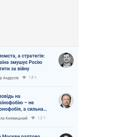
помста, а стратегія:
аїна змушує Росію
тити за війну
1,8 т.
ор Андрусів
повідь на
аїнофобію – не
онофобія, а сильна
аїнська держава
1,2 т.
ла Княжицький
 Москви раптово