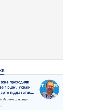
ки
 вже проходили
ез гірше": Україні
варто піддаватися
вірі через
ій Марченко, експерт
етний терор
,3 т.