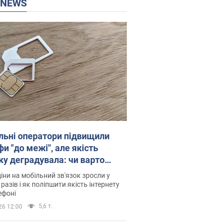
P NEWS
льні оператори підвищили
и "до межі", але якість
ку деградувала: чи варто
житись на ціни
іни на мобільний зв'язок зросли у
 разів і як поліпшити якість інтернету
ефоні
5,6 т.
26 12:00