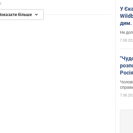
т.
У Єк
Показати більше
Wildb
дим. 
Не доп
7.08.20
"Чуд
розпо
Росі
Фото
Чолові
справ
7.08.20