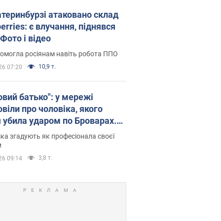
атеринбурзі атаковано склад
erries: є влучання, піднявся
Фото і відео
омогла росіянам навіть робота ППО
10,9 т.
26 07:20
овий батько": у мережі
віли про чоловіка, якого
я убила ударом по Броварах.
ка згадують як професіонала своєї
и
3,8 т.
26 09:14