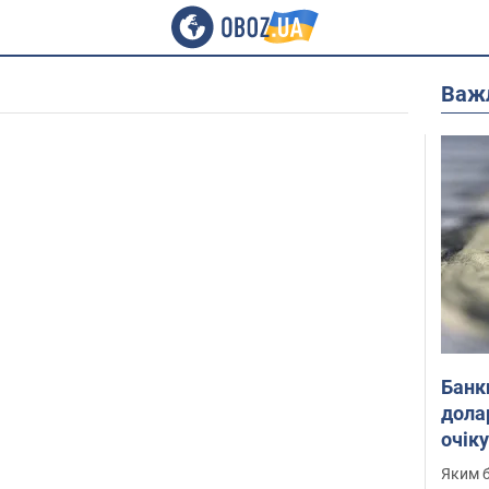
Важ
Банк
дола
очік
Яким б