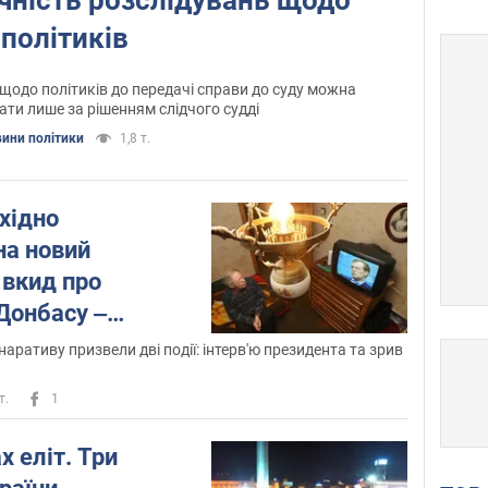
політиків
щодо політиків до передачі справи до суду можна
ти лише за рішенням слідчого судді
ини політики
1,8 т.
хідно
на новий
 вкид про
 Донбасу ‒
аративу призвели дві події: інтерв'ю президента та зрив
т.
1
х еліт. Три