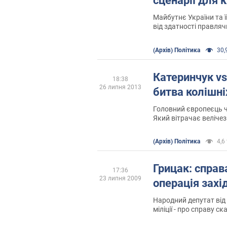
сценарії для 
Майбутнє України та ї
від здатності правляч
собою
(Архів) Політика
30,9
Катеринчук vs
18:38
26 липня 2013
битва колішні
Головний європеєць ч
Який вітрачає велічез
(Архів) Політика
4,6 
Грицак: справ
17:36
23 липня 2009
операція зах
Народний депутат від
міліції - про справу 
департаменту зовніш