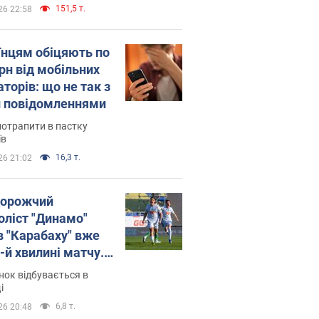
151,5 т.
26 22:58
їнцям обіцяють по
рн від мобільних
торів: що не так з
 повідомленнями
потрапити в пастку
їв
16,3 т.
26 21:02
орожчий
оліст "Динамо"
в "Карабаху" вже
-й хвилині матчу.
о
ок відбувається в
і
6,8 т.
26 20:48