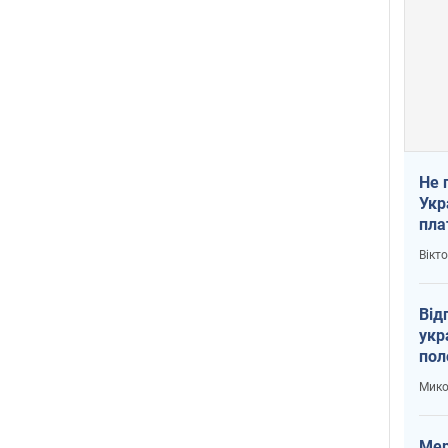
Не 
Укр
пла
Вікт
Від
укр
пол
укр
Мико
Мер