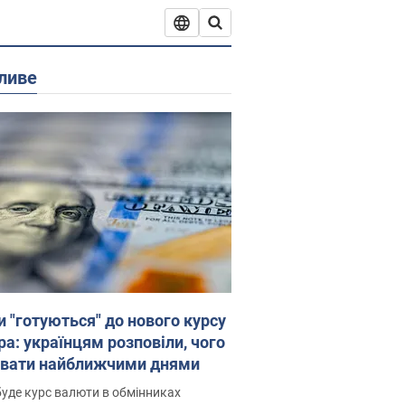
ливе
и "готуються" до нового курсу
ра: українцям розповіли, чого
увати найближчими днями
уде курс валюти в обмінниках