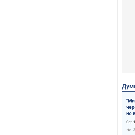
Дум
"Ми
чер
не 
зне
Серг
рак
3