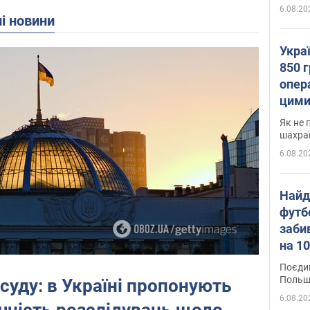
6.08.20
ні новини
Укра
850 г
опера
цими
Як не 
шахра
6.08.20
Найд
футб
заби
на 10
Віде
Поєдин
Польщ
 суду: в Україні пропонують
6.08.20
чність розслідувань щодо