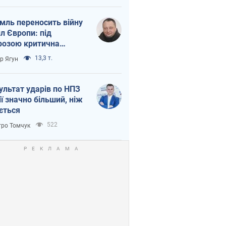
мль переносить війну
ил Європи: під
розою критична
істика
13,3 т.
ор Ягун
ультат ударів по НПЗ
ії значно більший, ніж
ється
522
ро Томчук