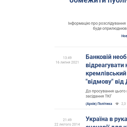
Інформацію про розслідування 
буде оприлюднюва
Нов
Банковій необ
13:49
16 липня 2021
відреагувати 
кремлівський
"відмову" від
iDemocracy
До просування цього н
засідання ТКГ
(Архів) Політика
2,3 
Україна в рука
21:49
22 лютого 2014