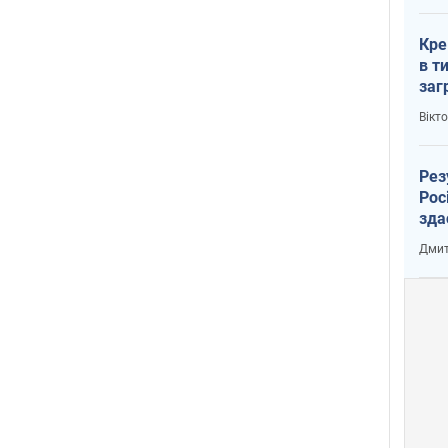
Кре
в т
заг
лог
Вікт
Рез
Рос
зда
Дмит