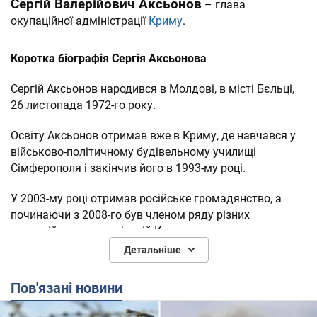
Сергій Валерійович Аксьонов
– глава
окупаційної адміністрації
Криму
.
Коротка біографія Сергія Аксьонова
Сергій Аксьонов народився в Молдові, в місті Бєльці,
26 листопада 1972-го року.
Освіту Аксьонов отримав вже в Криму, де навчався у
військово-політичному будівельному училищі
Сімферополя і закінчив його в 1993-му році.
У 2003-му році отримав російське громадянство, а
починаючи з 2008-го був членом ряду різних
проросійських організацій Криму.
Детальніше
У 2014-му році, незабаром після
Революції Гідності
,
окупаційні сили Російської Федерації,
анексувавши
Пов'язані новини
півострів Крим
, поставили Сергія Аксьонова на пост
керівника маріонеткового уряду Криму.