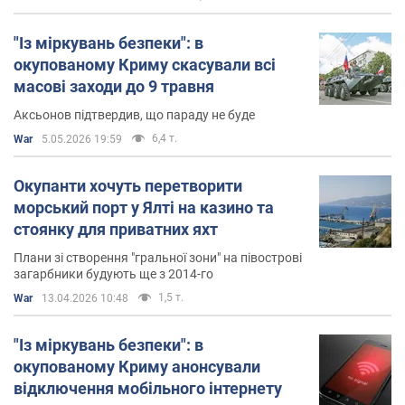
Сім'я Сергія Аксьонова
"Із міркувань безпеки": в
Сергій Аксьонов одружений, виховує сина і дочку.
окупованому Криму скасували всі
масові заходи до 9 травня
Аксьонов підтвердив, що параду не буде
6,4 т.
War
5.05.2026 19:59
Окупанти хочуть перетворити
морський порт у Ялті на казино та
стоянку для приватних яхт
Плани зі створення "гральної зони" на півострові
загарбники будують ще з 2014-го
1,5 т.
War
13.04.2026 10:48
"Із міркувань безпеки": в
окупованому Криму анонсували
відключення мобільного інтернету