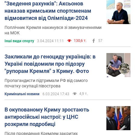
"Зведення рахунків": Аксьонов
наказав кримським спортсменам
відмовитися від Олімпіади-2024
Поплічник Кремля накинувся зі звинуваченнями
на МОК
130,6 т.
57
Інші види спорту
3.04.2024 11:11
Закликали до геноциду українців: в
Україні повідомили про підозру
"рупорам Кремля" з Криму. Фото
Пропагандисти підтримали РФ від самого
початку окупації півострова
4,9 т.
Кримінальні новини
6.03.2024 17:43
В окупованому Криму зростають
антиросійські настрої: у ЦНС
розкрили подробиці
Після проведення Кремлем закритих