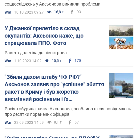
соцдосліджень у Аксьонова виникли проблеми
16,8 т.
93
War
10.10.2023 09:27
У Джанкої прилетіло в склад
окупантів: Аксьонов каже, що
спрацювала ППО. Фото
Ракета долетіла до півострова
15,5 т.
170
War
1.10.2023 14:02
"Збили дахом штабу ЧФ РФ?"
Аксьонов заявив про "успішне" збиття
ракет в Криму і був жорстко
висміяний росіянами і їх
прихильниками
Росіян обурила заява Аксьонова, особливо після повідомлень
про десятки поранених офіцерів
8,1 т.
57
War
22.09.2023 14:59