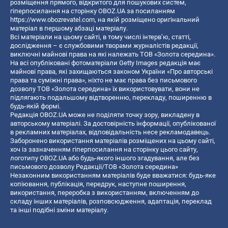
розміщення прямого, відкритого для пошукових систем,
гіперпосилання на сторінку OBOZ.UA за посиланням
https://www.obozrevatel.com
, на якій розміщено оригінальний
матеріал в першому абзаці матеріалу.
Всі матеріали на цьому сайті, в тому числі інтерв’ю, статті,
дослідження – є службовими творами журналістів редакції,
виключні майнові права на які належать ТОВ «Золота середина».
На всі опубліковані фотоматеріали Getty Images редакція має
майнові права, які захищаються законом України «Про авторські
права та суміжні права», ніхто не має права без письмового
дозволу ТОВ «Золота середина» їх використовувати, вони не
підлягають подальшому відтворенню, перекладу, поширенню в
будь-якій формі.
Редакція OBOZ.UA може не поділяти точку зору, викладену в
авторському матеріалі. За достовірність інформації, опублікованої
в рекламних матеріалах, відповідальність несе рекламодавець.
Заборонено використання матеріалів розміщених на цьому сайті,
хоч із зазначенням гіперпосилання на сторінку цього сайту,
логотипу OBOZ.UA або будь-якого іншого згадування, але без
письмового дозволу Редакції/ТОВ «Золота середина»
Незаконним використанням матеріалів буде вважатися: будь-яке
копiювання, публiкацiя, передрук, наступне поширення,
використання, переробка з використанням, включенням до
складу інших матеріалів, розповсюдження, адаптація, переклад
та інші подібні зміни матеріалу.