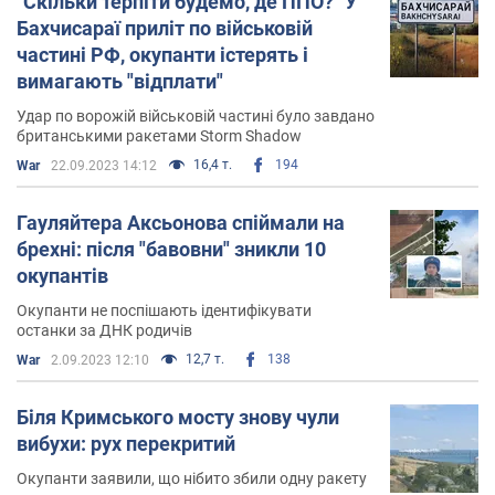
"Скільки терпіти будемо, де ППО?" У
Бахчисараї приліт по військовій
частині РФ, окупанти істерять і
вимагають "відплати"
Удар по ворожій військовій частині було завдано
британськими ракетами Storm Shadow
16,4 т.
194
War
22.09.2023 14:12
Гауляйтера Аксьонова спіймали на
брехні: після "бавовни" зникли 10
окупантів
Окупанти не поспішають ідентифікувати
останки за ДНК родичів
12,7 т.
138
War
2.09.2023 12:10
Біля Кримського мосту знову чули
вибухи: рух перекритий
Окупанти заявили, що нібито збили одну ракету