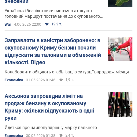
знесений
"Сейлем",
угруповання Криму
про що свідчить
Українські безпілотники системно атакують
інформація в міліцейських базах 1990-х років.
головний маршрут постачання до окупованого
Криму
19,2 т.
War
4.06.2026 22:00
У 2009-му році заступник голови Верховної Ради
Криму Михайло Бахарєв звинуватив Сергія Аксьонова
Заправляти в каністри заборонено: в
"Русскоє єдінство"
та його організацію
у ряді
окупованому Криму бензин почали
рейдерських захоплень: сімферопольського
відпускати за талонами в обмеженій
автовокзалу, кількох житлових будинків,
кількості. Відео
євпаторійського дитячого санаторію "Іскра".
Колаборанти обіцяють стабілізацію ситуації впродовж місяця
Прославився своїми гомофобними публічними
1,9 т.
Економіка
31.05.2026 01:46
заявами і погрозами на адресу кримських
представників секс-меншин.
Аксьонов запровадив ліміт на
продаж бензину в окупованому
Сергій Аксьонов входить в список осіб, проти яких
Криму: скільки відпускають в одні
Сполучені Штати Америки
,
Канада
, а також ряд країн
Європейського Союзу
ввели адресні економічні і
руки
дипломатичні санкції.
Йдеться про найпопулярнішу марку пального
2,4 т.
Економіка
30.05.2026 01:38