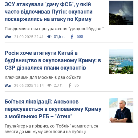
ЗСУ атакували "дачу ФСБ", у якій
часто відпочивав Путін: окупанти
поскаржились на атаку по Криму
Повідомляється про ураження "урядової будівлі"
31,6 т.
508
War
21.09.2025 22:41
Росія хоче втягнути Китай в
будівництво в окупованому Криму: в
СЗР дізналися плани окупантів
Ключовими для Москви є два об'єкти
2,3 т.
86
War
29.06.2025 15:14
Боїться ліквідації: Аксьонов
пересувається в окупованому Криму
з мобільною РЕБ – "Атеш"
Гауляйтер на прізвисько "Гоблін" намагається
звести до мінімуму свої появи на публіці