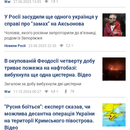
7,8 т.
War
27.06.2025 13:05
У Росії засудили ще одного українця у
справі про "замах" на Аксьонова
Чоловік, якого росіяни запроторили до вʼязниці,
родом із Запоріжжя
2,2 т.
Новини Росії
23.06.2025 22:30
В окупованій Феодосії четверту добу
триває пожежа на нафтобазі:
вибухнула ще одна цистерна. Відео
Загалом за добу вибухнули дві цистерни
4,8 т.
78
War
11.10.2024 00:27
"Русня боїться": експерт сказав, чи
можлива десантна операція України
на території Кримського півострова.
Відео