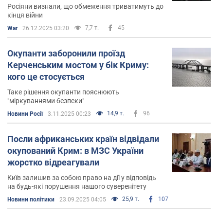
Росіяни визнали, що обмеження триватимуть до
кінця війни
7,7 т.
45
War
26.12.2025 03:20
Окупанти заборонили проїзд
Керченським мостом у бік Криму:
кого це стосується
Таке рішення окупанти пояснюють
"міркуваннями безпеки"
14,9 т.
96
Новини Росії
3.11.2025 00:23
Посли африканських країн відвідали
окупований Крим: в МЗС України
жорстко відреагували
Київ залишив за собою право на дії у відповідь
на будь-які порушення нашого суверенітету
25,9 т.
107
Новини політики
23.09.2025 04:05