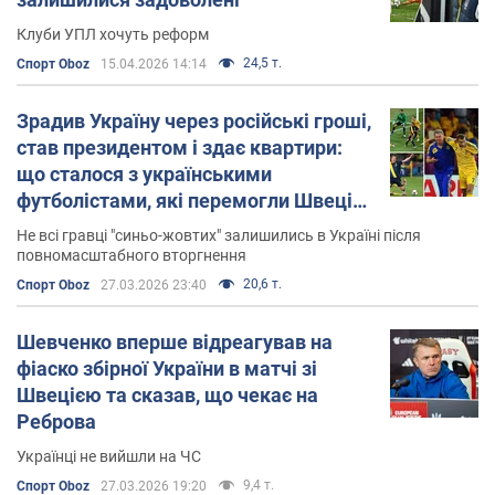
Клуби УПЛ хочуть реформ
24,5 т.
Спорт Oboz
15.04.2026 14:14
Зрадив Україну через російські гроші,
став президентом і здає квартири:
що сталося з українськими
футболістами, які перемогли Швецію
на Євро-2012
Не всі гравці "синьо-жовтих" залишились в Україні після
повномасштабного вторгнення
20,6 т.
Спорт Oboz
27.03.2026 23:40
Шевченко вперше відреагував на
фіаско збірної України в матчі зі
Швецією та сказав, що чекає на
Реброва
Українці не вийшли на ЧС
9,4 т.
Спорт Oboz
27.03.2026 19:20