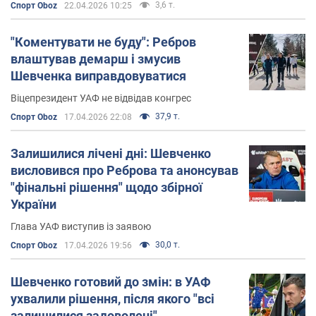
3,6 т.
Спорт Oboz
22.04.2026 10:25
"Коментувати не буду": Ребров
влаштував демарш і змусив
Шевченка виправдовуватися
Віцепрезидент УАФ не відвідав конгрес
37,9 т.
Спорт Oboz
17.04.2026 22:08
Залишилися лічені дні: Шевченко
висловився про Реброва та анонсував
"фінальні рішення" щодо збірної
України
Глава УАФ виступив із заявою
30,0 т.
Спорт Oboz
17.04.2026 19:56
Шевченко готовий до змін: в УАФ
ухвалили рішення, після якого "всі
залишилися задоволені"