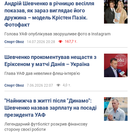
Андрій Шевченко в річницю весілля
У 2012-му році офіційно закінчив кар'єру і пішов у
показав, як зараз виглядає його
політику. Брав участь у виборах до Верховної Ради
дружина – модель Крістен Пазік.
України 2012-го року, виступаючи від партії "Україна -
Фотофакт
Вперед!".
Голова УАФ опублікував зворушливе фото в Instagram
З 2016-го року зайняв позицію головного тренера
167,7 т.
Спорт Oboz
14.07.2026 20:28
національної збірної України. Залишив головну
команду країни у 2021 році після Євро-2020, на якому
Шевченко прокоментував нещастя з
збірна дійшла до чвертьфіналу, де програла збірній
Еріксеном у матчі Данія – Україна
Англії.
Глава УАФ дав невелике флеш-інтерв'ю
Тренер у "Дженоа"
4,0 т.
Спорт Oboz
7.06.2026 22:07
7 листопада 2021 року було офіційно оголошено, що
"Найнижча в житті після "Динамо":
Шевченко очолить клуб із італійської серії А "Дженоа"
.
Шевченко назвав зарплату на посаді
На момент призначення українця, команда з Генуї
президента УАФ
посідала 17-те місце з 20-ти, заробивши 9 очок після 12
матчів.
Легендарний футболіст розкрив фінансову
сторону своєї роботи