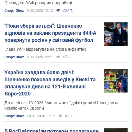
Президент УАФ розкрив подробиці
25,4 т.
Спорт Oboz
9.03.2026 13:12
"Поки зберігається": Шевченко
відповів на заклик президента ФІФА
повернути росіян у світовий футбол
Глава УАФ відреагував на слова Інфантіно
4,7 т.
Спорт Oboz
9.02.2026 22:21
Україна завдала болю двічі:
Шевченко поховав шведів у Києві та
спланував диво на 121-й хвилині
Євро-2020
До плей-оф ЧС-2026 "синьо-жовті" двічі грали зі Швецією на
чемпіонатах Європи
6,4 т.
Спорт Oboz
28.01.2026 17:17
В Росії відповіли потоком пропаганди