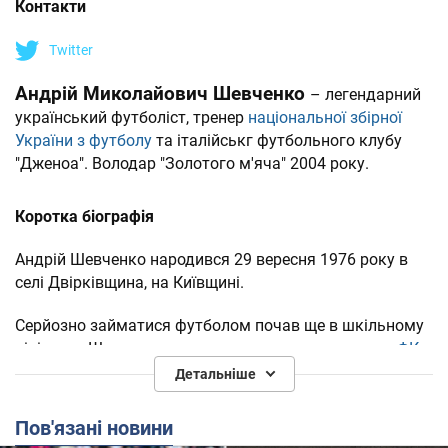
Контакти
Twitter
Андрій Миколайович Шевченко
– легендарний
український футболіст, тренер
національної збірної
України з футболу
та італійськг футбольного клубу
"Дженоа". Володар "Золотого м'яча" 2004 року.
Коротка біографія
Андрій Шевченко народився 29 вересня 1976 року в
селі Двірківщина, на Київщині.
Серйозно займатися футболом почав ще в шкільному
віці, коли Шевченко запросили в спортивну школу
ФК
"Динамо" (Київ)
.
Детальніше
Був прийнятий до складу команди "Динамо-2" і став її
Пов'язані новини
найкращим бомбардиром.