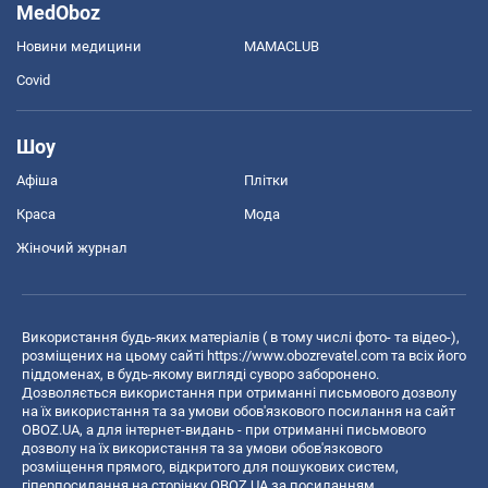
MedOboz
Новини медицини
MAMACLUB
Covid
Шоу
Афіша
Плітки
Краса
Мода
Жіночий журнал
Використання будь-яких матеріалів ( в тому числі фото- та відео-),
розміщених на цьому сайті
https://www.obozrevatel.com
та всіх його
піддоменах, в будь-якому вигляді суворо заборонено.
Дозволяється використання при отриманні письмового дозволу
на їх використання та за умови обов'язкового посилання на сайт
OBOZ.UA, а для інтернет-видань - при отриманні письмового
дозволу на їх використання та за умови обов'язкового
розміщення прямого, відкритого для пошукових систем,
гіперпосилання на сторінку OBOZ.UA за посиланням