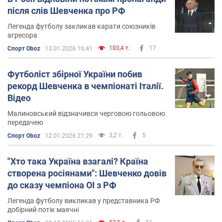
після слів Шевченка про РФ
Легенда футболу закликав карати союзників
агресора
103,4 т.
17
Спорт Oboz
13.01.2026 16:41
Футболіст збірної України побив
рекорд Шевченка в чемпіонаті Італії.
Відео
Малиновський відзначився черговою гольовою
передачею
3,2 т.
5
Спорт Oboz
12.01.2026 21:29
"Хто така Україна взагалі? Країна
створена росіянами": Шевченко довів
до сказу чемпіона ОІ з РФ
Легенда футболу викликав у представника РФ
добірний потік маячні