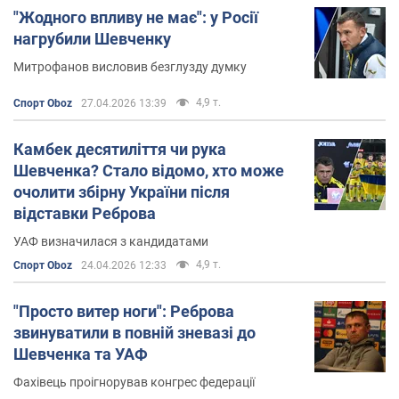
читачів.
"Жодного впливу не має": у Росії
нагрубили Шевченку
Інстаграм
. За появою нових фото Андрія
Шевченка в
Instagram
стежить 465 тисяч
Митрофанов висловив безглузду думку
передплатників.
4,9 т.
Спорт Oboz
27.04.2026 13:39
Камбек десятиліття чи рука
Шевченка? Стало відомо, хто може
очолити збірну України після
відставки Реброва
УАФ визначилася з кандидатами
4,9 т.
Спорт Oboz
24.04.2026 12:33
"Просто витер ноги": Реброва
звинуватили в повній зневазі до
Шевченка та УАФ
Фахівець проігнорував конгрес федерації