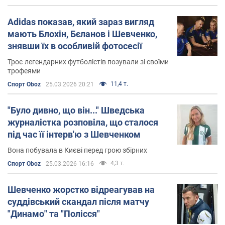
Adidas показав, який зараз вигляд
мають Блохін, Бєланов і Шевченко,
знявши їх в особливій фотосесії
Троє легендарних футболістів позували зі своїми
трофеями
11,4 т.
Спорт Oboz
25.03.2026 20:21
"Було дивно, що він..." Шведська
журналістка розповіла, що сталося
під час її інтерв'ю з Шевченком
Вона побувала в Києві перед грою збірних
4,3 т.
Спорт Oboz
25.03.2026 16:16
Шевченко жорстко відреагував на
суддівський скандал після матчу
"Динамо" та "Полісся"