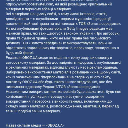
https://www.obozrevatel.com
, на якій розміщено оригінальний
матеріал в першому абзаці матеріалу.
Всі матеріали на цьому сайті, в тому числі інтерв’ю, статті,
дослідження – є службовими творами журналістів редакції,
виключні майнові права на які належать ТОВ «Золота середина».
На всі опубліковані фотоматеріали Getty Images редакція має
майнові права, які захищаються законом України «Про авторські
права та суміжні права», ніхто не має права без письмового
дозволу ТОВ «Золота середина» їх використовувати, вони не
підлягають подальшому відтворенню, перекладу, поширенню в
будь-якій формі.
Редакція OBOZ.UA може не поділяти точку зору, викладену в
авторському матеріалі. За достовірність інформації, опублікованої
в рекламних матеріалах, відповідальність несе рекламодавець.
Заборонено використання матеріалів розміщених на цьому сайті,
хоч із зазначенням гіперпосилання на сторінку цього сайту,
логотипу OBOZ.UA або будь-якого іншого згадування, але без
письмового дозволу Редакції/ТОВ «Золота середина»
Незаконним використанням матеріалів буде вважатися: будь-яке
копiювання, публiкацiя, передрук, наступне поширення,
використання, переробка з використанням, включенням до
складу інших матеріалів, розповсюдження, адаптація, переклад
та інші подібні зміни матеріалу.
Назва онлайн медіа — «OBOZ.UA»