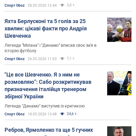
15 січня 2022 року
Шевченка було звільнено з посади
3,0 т.
Спорт Oboz
28.05.2026 12:44
головного тренера
. За одинадцять матчів під його
керівництвом "Дженоа" перемогла лише одного разу.
Яхта Берлусконі та 5 голів за 25
хвилин: цікаві факти про Андрія
Статистика Андрія Шевченка
Шевченка
Легенда "Мілана" і "Динамо" вписав своє ім'я в
За свою кар'єру Андрій Шевченко сумарно провів 648
історію футболу
футбольних матчів, в цілому забивши 321 гол.
7,1 т.
Спорт Oboz
26.05.2026 11:03
При цьому, виступаючи за збірну України з 1995-го по
"Це все Шевченко. Я з ним не
2012-й рік, Шевченко взяв участь у 111 іграх, забивши
розмовляю": Сабо розкритикував
48 голів.
призначення італійця тренером
Андрій Шевченко є володарем ряду титулів, серед
збірної України
яких найбільш відомі:
Легенда "Динамо" виступив із критикою
24,6 т.
Спорт Oboz
18.05.2026 13:48
Звання
кращого футболіста Європи
в 2004-му
році.
Ребров, Ярмоленко та ще 5 гучних
Звання к
ращого нападника чемпіонату України