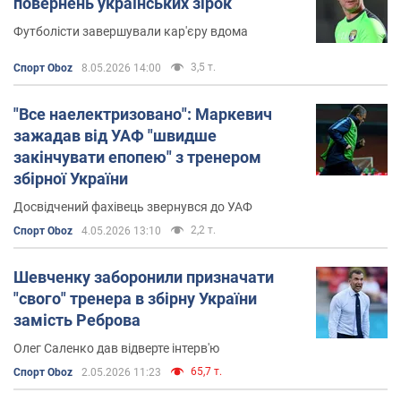
повернень українських зірок
в 1999-му році.
Футболісти завершували кар'єру вдома
Дворазове звання
кращого нападника
чемпіонату Італії
.
3,5 т.
Спорт Oboz
8.05.2026 14:00
Триразове звання
кращого нападника Ліги
Чемпіонів
.
"Все наелектризовано": Маркевич
зажадав від УАФ "швидше
Шестиразове звання
кращого футболіста
закінчувати епопею" з тренером
України
.
збірної України
Особисте життя
Досвідчений фахівець звернувся до УАФ
2,2 т.
Спорт Oboz
4.05.2026 13:10
У Андрія Шевченка є дружина - американська модель
Крістен Пазік. Сімейна пара виховує чотирьох синів:
Шевченку заборонили призначати
Джордана, Крістіана, Олександра і Райдера-Габріеля.
"свого" тренера в збірну України
замість Реброва
Активність в мережі
Олег Саленко дав відверте інтерв'ю
Твіттер
. На сторінку Андрія Шевченка в
65,7 т.
Спорт Oboz
2.05.2026 11:23
соціальній мережі
Twitter
підписано 179 тисяч