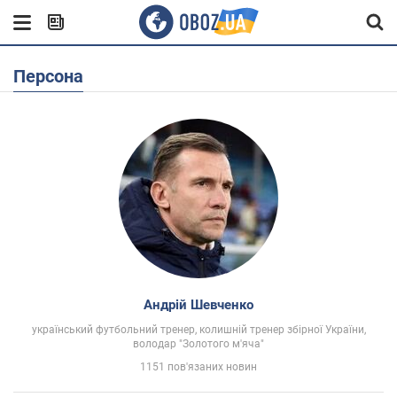
Персона
Андрій Шевченко
український футбольний тренер, колишній тренер збірної України,
володар "Золотого м'яча"
1151 пов'язаних новин