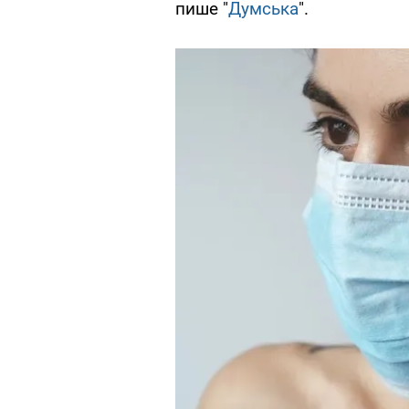
пише "
Думська
".