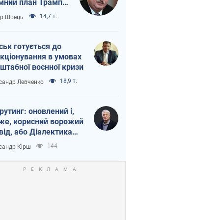
мний план Трампа
тіна?
14,7 т.
ор Швець
ськ готується до
кціонування в умовах
штабної воєнної кризи
18,9 т.
сандр Левченко
рутинг: оновлений і,
же, корисний ворожий
від, або Діалектика
агливого боягузтва
144
сандр Кірш