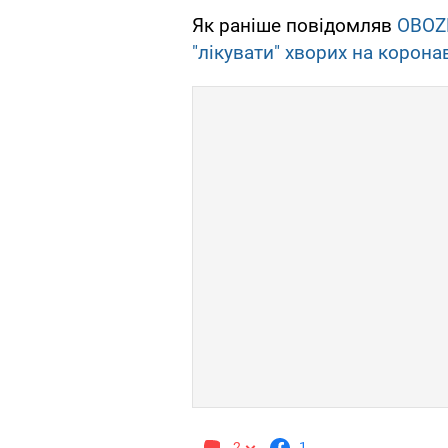
Як раніше повідомляв
OBOZ
"лікувати" хворих на корона
2
1