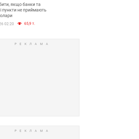
анки такі купюри
ити, якщо банки та
і пункти не приймають
долари
65,9 т.
26 02:20