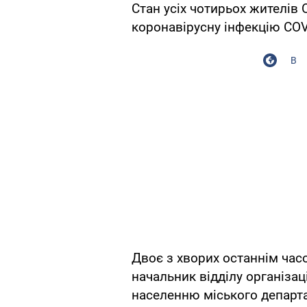
Стан усіх чотирьох жителів 
коронавірусну інфекцію COV
В
Двоє з хворих останнім часо
начальник відділу організа
населенню міського департа