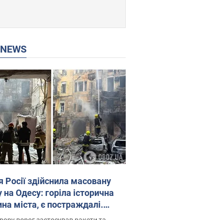
P NEWS
я Росії здійснила масовану
 на Одесу: горіла історична
на міста, є постраждалі.
 та відео
рору ворог застосував ракети та