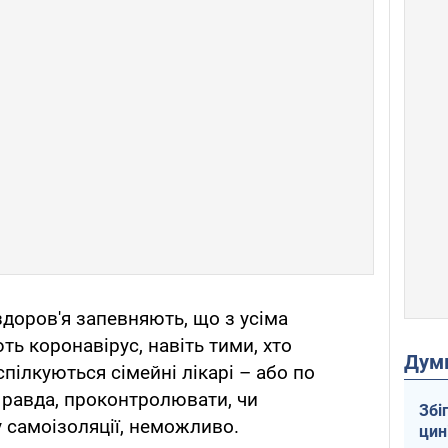
здоров'я запевняють, що з усіма
ть коронавірус, навіть тими, хто
Дум
пілкуються сімейні лікарі – або по
 Правда, проконтролювати, чи
Збі
 самоізоляції, неможливо.
цин