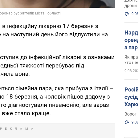
дрони
9.0
 в інфекційну лікарню 17 березня з
Нард
 на наступний день його відпустили на
оренд
з па
де п
ступив до інфекційної лікарні з ознаками
Як пра
хто не
редньої тяжкості перебуває під
9.08.20
ачила вона.
ться сімейна пара, яка прибула з Італії –
Росі
ю 18 березня, а чоловік пішов додому з
сусід
Харко
ого діагностували пневмонію, але зараз
пост
 вже стало краще.
Ворог 
9.0