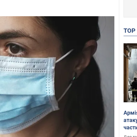
TO
Армі
атаку
части
Фото
Для те