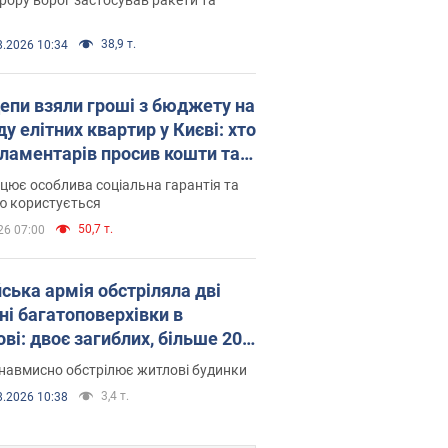
38,9 т.
8.2026 10:34
епи взяли гроші з бюджету на
у елітних квартир у Києві: хто
рламентарів просив кошти та
оселився
цює особлива соціальна гарантія та
ю користується
50,7 т.
26 07:00
йська армія обстріляла дві
ні багатоповерхівки в
ві: двоє загиблих, більше 20
раждалих
навмисно обстрілює житлові будинки
3,4 т.
8.2026 10:38