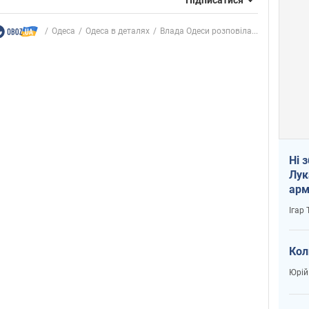
Одеса
Одеса в деталях
Влада Одеси розповіла...
Ні 
Лук
арм
Ігар
Кол
Юрій