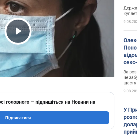
розп
Держа
куплет
9.08.20
Play Video
Олек
Поно
відо
секс
який
За роз
маю
не заб
щастя
9.08.20
сі головного — підпишіться на Новини на
У Пр
розпо
Підписатися
дола
прий