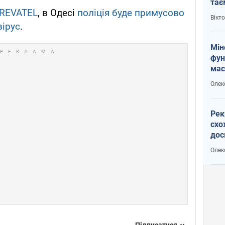
тає
REVATEL
, в Одесі
поліція буде примусово
і Пу
Вікт
вірус
.
Мін
фун
мас
Олек
Рек
схо
дос
виб
Олек
Підписатися