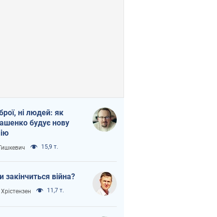
зброї, ні людей: як
ашенко будує нову
ію
15,9 т.
 Тишкевич
и закінчиться війна?
11,7 т.
 Хрістензен