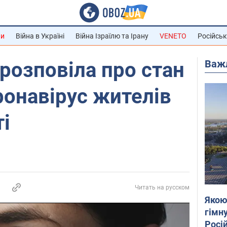
ни
Війна в Україні
Війна Ізраїлю та Ірану
VENETO
Російськ
Важ
розповіла про стан
ронавірус жителів
ті
Читать на русском
Якою
гімну
Росій