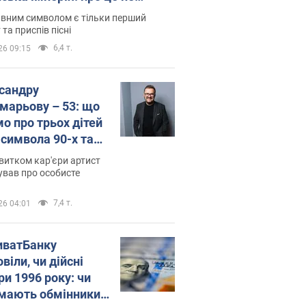
овідають у школі
вним символом є тільки перший
 та приспів пісні
6,4 т.
26 09:15
сандру
марьову – 53: що
мо про трьох дітей
-символа 90-х та
 вигляд вони
витком кар'єри артист
ть
ував про особисте
7,4 т.
26 04:01
иватБанку
віли, чи дійсні
ри 1996 року: чи
мають обмінники