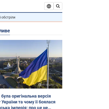
і обстріли
ливе
 була оригінальна версія
 України та чому її боялася
ська імперія: про це не