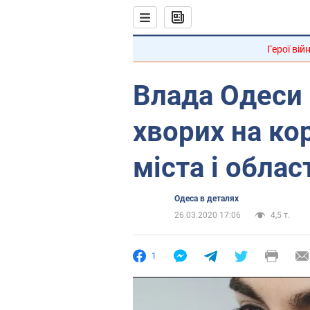
Герої вій
Влада Одеси 
хворих на ко
міста і облас
Одеса в деталях
26.03.2020 17:06
4,5 т.
1