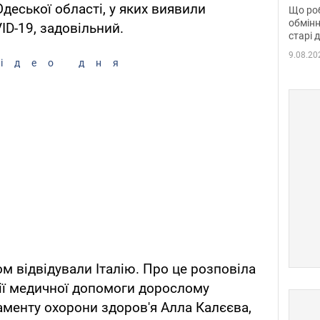
та б
Одеської області, у яких виявили
Що роб
обмінн
ID-19, задовільний.
старі 
9.08.20
ідео дня
м відвідували Італію. Про це розповіла
ції медичної допомоги дорослому
менту охорони здоров'я Алла Калєєва,