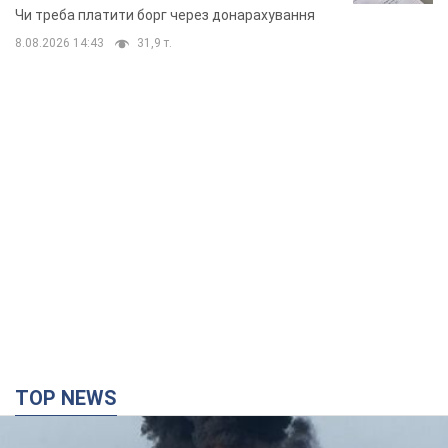
TOP NEWS
Росія стягнула під Москву три кола захисту
ППО: Зеленський пообіцяв "знаходити
технології" протидії