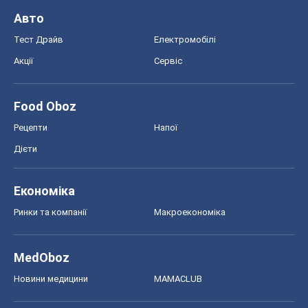
Економіка
Ринки та компанії
Макроекономіка
MedOboz
Новини медицини
MAMACLUB
Шоу
Афіша
Плітки
Краса
Мода
Жіночий журнал