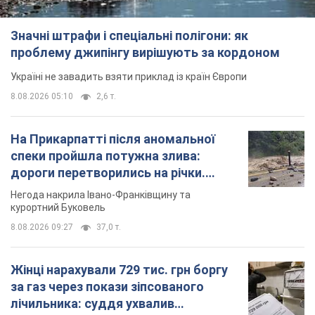
Відео
Негода накрила Івано-Франківщину та
курортний Буковель
8.08.2026 09:27
37,0 т.
Жінці нарахували 729 тис. грн боргу
за газ через покази зіпсованого
лічильника: суддя ухвалив
неочікуване рішення
Чи треба платити борг через донарахування
8.08.2026 14:43
31,9 т.