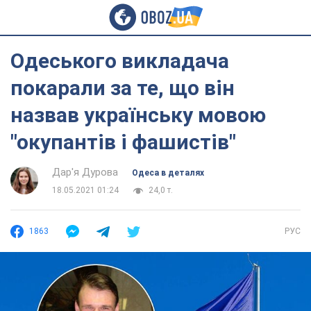
Одеського викладача
покарали за те, що він
назвав українську мовою
"окупантів і фашистів"
Дар'я Дурова
Одеса в деталях
18.05.2021 01:24
24,0 т.
1863
РУС