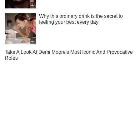
Підпишись на Telegram-канал і подивись, що відбудеться
далі!
Підписатись
Підписатись
Одеса
Одеса в деталях
Одеського викладача покарали...
Важливе