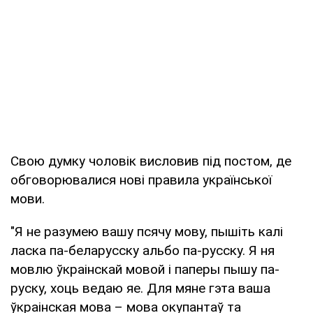
Свою думку чоловік висловив під постом, де
обговорювалися нові правила української
мови.
"Я не разумею вашу псячу мову, пышіть калі
ласка па-беларусску альбо па-русску. Я ня
мовлю ўкраінскай мовой і паперы пышу па-
руску, хоць ведаю яе. Для мяне гэта ваша
ўкраінская мова – мова окупантаў та