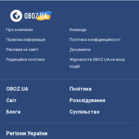
OBOZ.UA
Політика
Світ
Розслідування
Блоги
Суспільство
Регіони України
Київ
Харків
Запоріжжя
Дніпро
Черкаси
Спорт
Футбол
Баскетбол
Хокей
Бокс
Формула-1