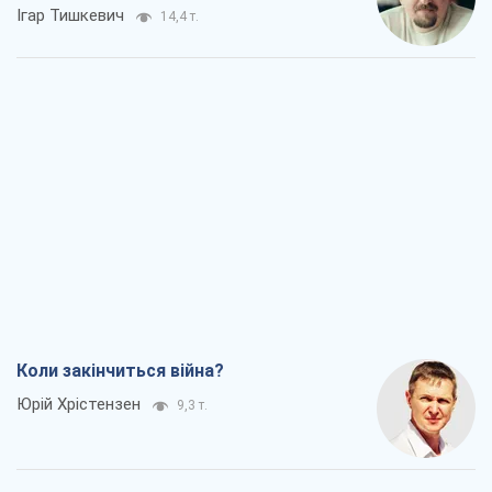
Коли закінчиться війна?
Юрій Хрістензен
9,3 т.
Україна вступила в надзвичайний
економічний стан. Чи є світло вкінці
тунелю?
Вадим Денисенко
7,6 т.
Чий буде Крим, той і переможе (NSJ), а
українських футбольних чиновників
можуть назвати вбивцями
Олександр Кірш
7,3 т.