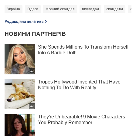
Україна
Одеса
Мовний скандал
викладач
скандали
ска
Редакційна політика