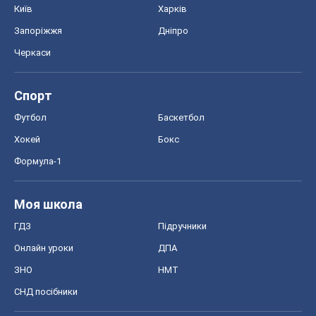
Моя школа
ГДЗ
Підручники
Онлайн уроки
ДПА
ЗНО
НМТ
СНД посібники
Авто
Тест Драйв
Електромобілі
Акції
Сервіс
Food Oboz
Рецепти
Напої
Дієти