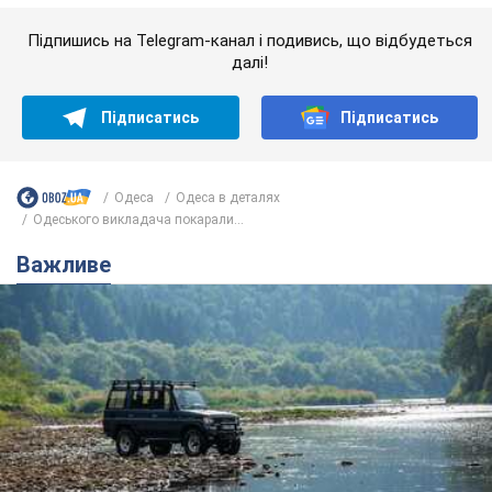
Значні штрафи і спеціальні полігони: як
проблему джипінгу вирішують за кордоном
Україні не завадить взяти приклад із країн Європи
8.08.2026 05:10
2,6 т.
На Прикарпатті після аномальної
спеки пройшла потужна злива:
дороги перетворились на річки.