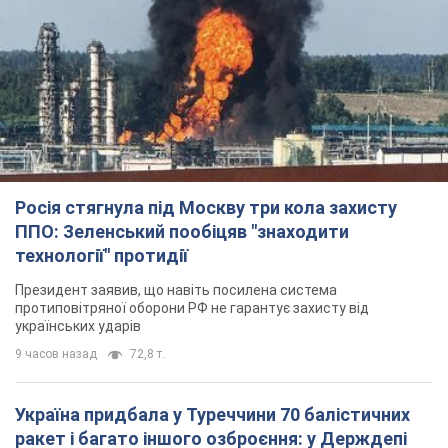
Президент заявив, що навіть посилена система
протиповітряної оборони РФ не гарантує захисту від
українських ударів
9 часов назад
72,8 т.
Україна придбала у Туреччини 70 балістичних
ракет і багато іншого озброєння: у Держдепі
США оприлюднили список
Держдеп вже поставив до відома американський Конгрес
10 часов назад
13,2 т.
"Нас почули на одне вухо": у містах України 24-й
день поспіль тривають мітинги на підтримку
Федорова. Фото і відео
Антиурядові виступи з вимогою повернути Федорова досі
тривають
10 часов назад
5,5 т.