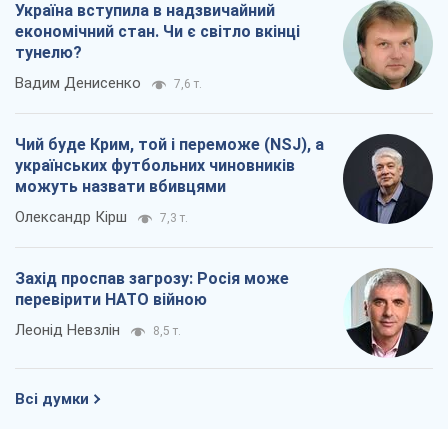
Захід проспав загрозу: Росія може
перевірити НАТО війною
Леонід Невзлін
8,5 т.
Всі думки
Про компанію
Команда
Правова інформація
Політика конфіденційності
Реклама на сайті
Документи
Редакційна політика
Журналісти OBOZ.UA на місці
подій