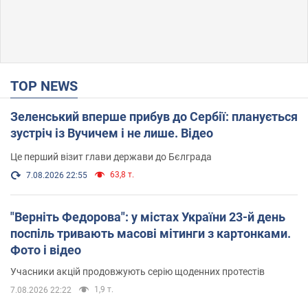
TOP NEWS
Зеленський вперше прибув до Сербії: планується
зустріч із Вучичем і не лише. Відео
Це перший візит глави держави до Бєлграда
63,8 т.
7.08.2026 22:55
"Верніть Федорова": у містах України 23-й день
поспіль тривають масові мітинги з картонками.
Фото і відео
Учасники акцій продовжують серію щоденних протестів
1,9 т.
7.08.2026 22:22