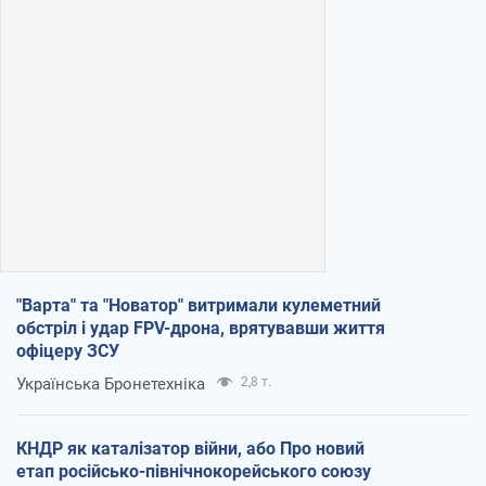
"Варта" та "Новатор" витримали кулеметний
обстріл і удар FPV-дрона, врятувавши життя
офіцеру ЗСУ
Українська Бронетехніка
2,8 т.
КНДР як каталізатор війни, або Про новий
етап російсько-північнокорейського союзу