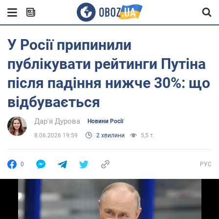
У Росії припинили
публікувати рейтинги Путіна
після падіння нижче 30%: що
відбувається
Дар'я Дурова
Новини Росії
8.06.2026 19:59
2 хвилини
5,5 т.
0
РУС