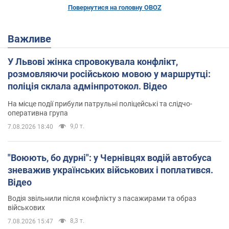
Повернутися на головну OBOZ
Важливе
У Львові жінка спровокувала конфлікт,
розмовляючи російською мовою у маршрутці:
поліція склала адмінпротокол. Відео
На місце події прибули патрульні поліцейські та слідчо-
оперативна група
9,0 т.
7.08.2026 18:40
"Воюють, бо дурні": у Чернівцях водій автобуса
зневажив українських військових і поплатився.
Відео
Водія звільнили після конфлікту з пасажирами та образ
військових
8,3 т.
7.08.2026 15:47