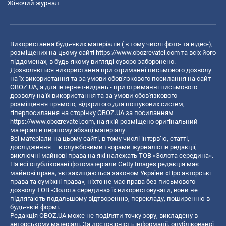
Жіночий журнал
Використання будь-яких матеріалів ( в тому числі фото- та відео-),
розміщених на цьому сайті
https://www.obozrevatel.com
та всіх його
піддоменах, в будь-якому вигляді суворо заборонено.
Дозволяється використання при отриманні письмового дозволу
на їх використання та за умови обов'язкового посилання на сайт
OBOZ.UA, а для інтернет-видань - при отриманні письмового
дозволу на їх використання та за умови обов'язкового
розміщення прямого, відкритого для пошукових систем,
гіперпосилання на сторінку OBOZ.UA за посиланням
https://www.obozrevatel.com
, на якій розміщено оригінальний
матеріал в першому абзаці матеріалу.
Всі матеріали на цьому сайті, в тому числі інтерв’ю, статті,
дослідження – є службовими творами журналістів редакції,
виключні майнові права на які належать ТОВ «Золота середина».
На всі опубліковані фотоматеріали Getty Images редакція має
майнові права, які захищаються законом України «Про авторські
права та суміжні права», ніхто не має права без письмового
дозволу ТОВ «Золота середина» їх використовувати, вони не
підлягають подальшому відтворенню, перекладу, поширенню в
будь-якій формі.
Редакція OBOZ.UA може не поділяти точку зору, викладену в
авторському матеріалі. За достовірність інформації, опублікованої