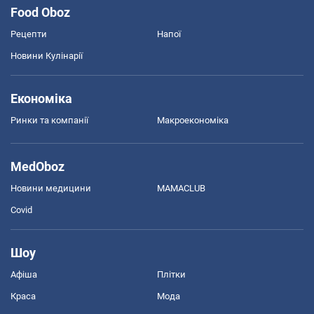
Food Oboz
Рецепти
Напої
Новини Кулінарії
Економіка
Ринки та компанії
Макроекономіка
MedOboz
Новини медицини
MAMACLUB
Covid
Шоу
Афіша
Плітки
Краса
Мода