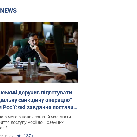
P NEWS
нський доручив підготувати
ціальну санкційну операцію"
 Росії: які завдання поставив
идент. Фото
ою метою нових санкцій має стати
иття доступу Росії до іноземних
огій
12,7 т.
26 19:32