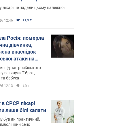
есивний" рак
 лікарі не надали цьому належної
11,9 т.
26 12:46
ила Росія: померла
чна дівчинка,
нена внаслідок
ської атаки на
ину. Фото
ня під час російського
лу загинули її брат,
 та бабуся
9,5 т.
26 12:13
 в СРСР лікарі
ли лише білі халати
у був як практичний,
символічний сенс