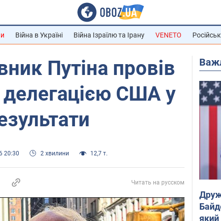
ни
Війна в Україні
Війна Ізраїлю та Ірану
VENETO
Російськ
Важ
ник Путіна провів
 делегацією США у
результати
6 20:30
2 хвилини
12,7 т.
Читать на русском
Друж
Байд
який