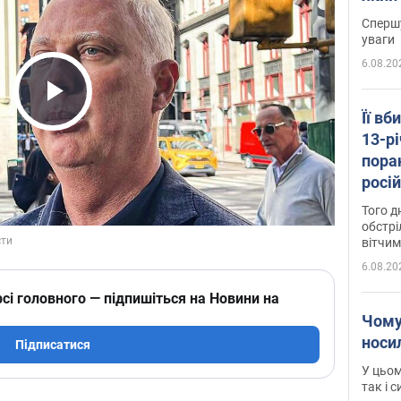
"агр
Спершу
уваги
6.08.20
Play Video
Її вб
13-рі
пора
росій
Сумщ
Того д
обстрі
вітчим
6.08.20
сі головного — підпишіться на Новини на
Чому
носи
Підписатися
У цьом
так і 