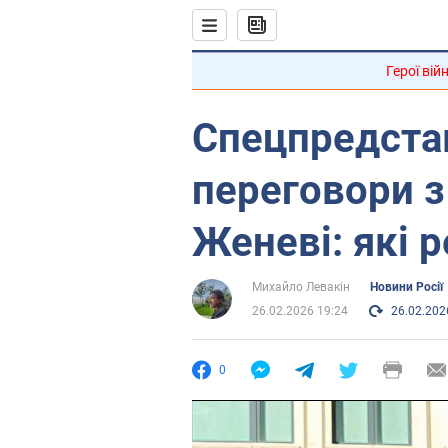
Герої вій
Спецпредстав
переговори з
Женеві: які 
Михайло Левакін
Новини Росії
26.02.2026 19:24
26.02.202
0