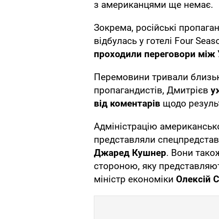
з американцями ще немає.
Зокрема, російські пропага
відбулась у готелі Four Seas
проходили переговори між
Перемовини тривали близьк
пропагандистів, Дмитрієв
у
від коментарів
щодо результ
Адміністрацію американськ
представляли спецпредста
Джаред Кушнер
. Вони тако
стороною, яку представляю
міністр економіки
Олексій 