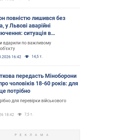
он повністю лишився без
а, у Львові аварійні
лючення: ситуація в
госистемі 6 серпня
ни вдарили по важливому
об'єкту
14,5 т.
8.2026 16:42
ткова передасть Міноборони
про чоловіків 18-60 років: для
 це потрібно
рібно для перевірки військового
7,5 т.
26 18:42