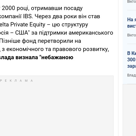
Вікт
у 2000 році, отримавши посаду
омпанії IBS. Через два роки він став
На 
lta Private Equity – цю структуру
вис
сія – США" за підтримки американського
Вікт
 Пізніше фонд перетворили на
з економічного та правового розвитку,
В К
влада визнала "небажаною
300
зар
всу
Влад