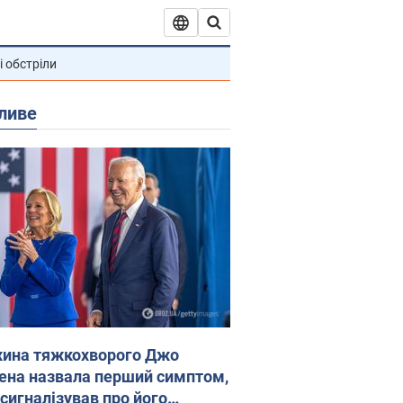
і обстріли
ливе
ина тяжкохворого Джо
ена назвала перший симптом,
 сигналізував про його