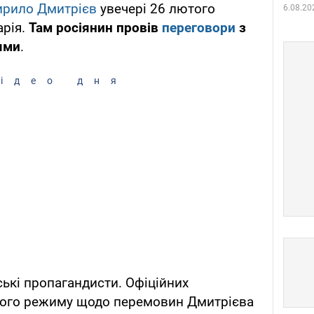
ирило Дмитрієв
увечері 26 лютого
6.08.20
арія.
Там росіянин провів
переговори
з
ями
.
ідео дня
ькі пропагандисти. Офіційних
кого режиму щодо перемовин Дмитрієва