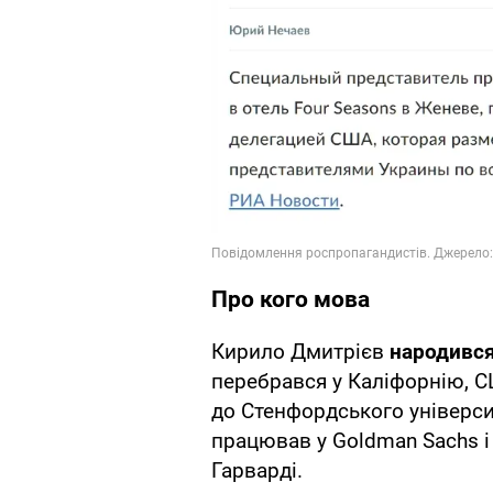
Про кого мова
Кирило Дмитрієв
народився
перебрався у Каліфорнію, СШ
до Стенфордського універси
працював у Goldman Sachs і 
Гарварді.