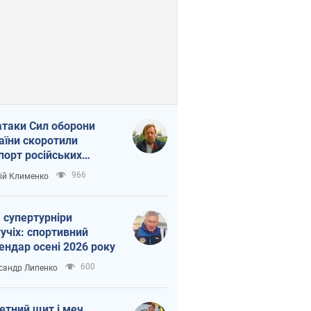
атаки Сил оборони
аїни скоротили
порт російських
топродуктів
966
ій Клименко
 супертурніри
учіх: спортивний
ендар осені 2026 року
600
сандр Липенко
етний щит і меч