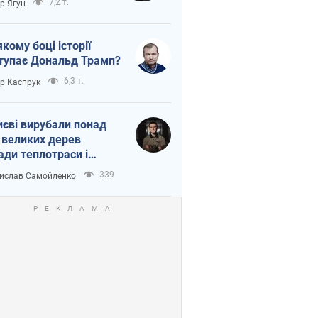
7,2 т.
ор Ягун
якому боці історії
тупає Дональд Трамп?
6,3 т.
ор Каспрук
иєві вирубали понад
 великих дерев
ади теплотраси і
переч Генплану
339
ислав Самойленко