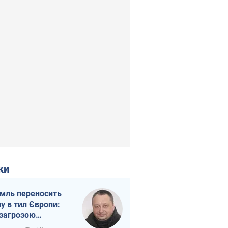
ки
мль переносить
ну в тил Європи:
 загрозою
тична логістика