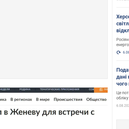
Херс
світл
відк
енер
Росія
енерго
6.0
Пода
дані 
чого
Це пот
обліку
6.08.20