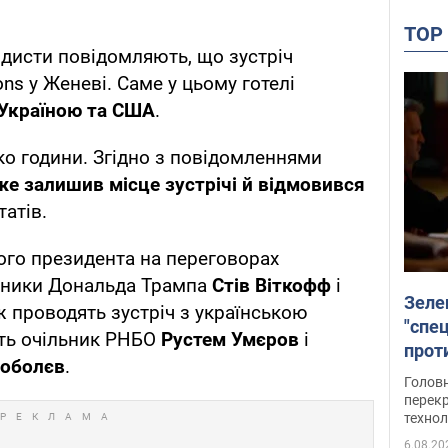
TO
ндисти повідомляють, що зустріч
ons у Женеві. Саме у цьому готелі
 Україною та США
.
о години. Згідно з повідомленнями
же залишив місце зустрічі й відмовився
атів.
ого президента на переговорах
вники Дональда Трампа
Стів Віткофф
і
Зеле
ж проводять зустріч з українською
"спе
ть очільник РНБО
Рустем Умєров
і
проти
Соболєв
.
през
Головн
перекр
технол
6.08.20