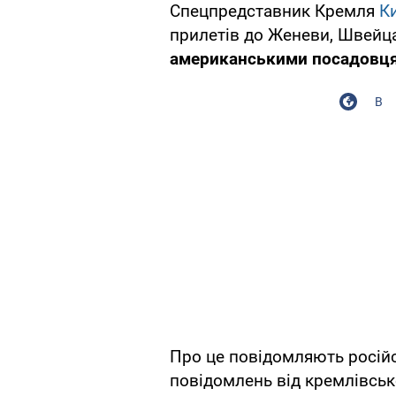
Спецпредставник Кремля
К
прилетів до Женеви, Швейц
американськими посадовц
В
Про це повідомляють російс
повідомлень від кремлівсь