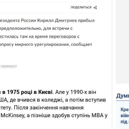
 в 1975 році в Києві
. Але у 1990-х він
Дум
А, де вчився в коледжі, а потім вступив
тету. Після закінчення навчання
Кре
McKinsey, а пізніше здобув ступінь MBA у
вій
під
кри