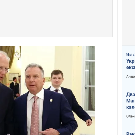
Як 
Укр
екс
наф
Андр
Два
Маг
кал
Олек
Рак