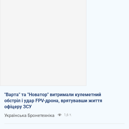
"Варта" та "Новатор" витримали кулеметний
обстріл і удар FPV-дрона, врятувавши життя
офіцеру ЗСУ
Українська Бронетехніка
1,6 т.