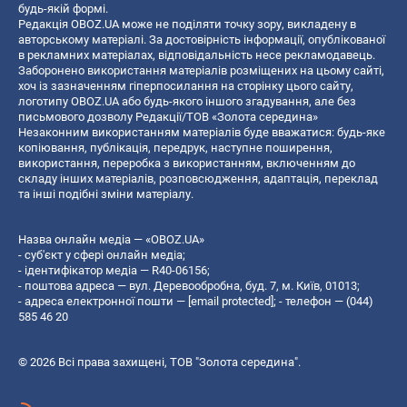
будь-якій формі.
Редакція OBOZ.UA може не поділяти точку зору, викладену в
авторському матеріалі. За достовірність інформації, опублікованої
в рекламних матеріалах, відповідальність несе рекламодавець.
Заборонено використання матеріалів розміщених на цьому сайті,
хоч із зазначенням гіперпосилання на сторінку цього сайту,
логотипу OBOZ.UA або будь-якого іншого згадування, але без
письмового дозволу Редакції/ТОВ «Золота середина»
Незаконним використанням матеріалів буде вважатися: будь-яке
копiювання, публiкацiя, передрук, наступне поширення,
використання, переробка з використанням, включенням до
складу інших матеріалів, розповсюдження, адаптація, переклад
та інші подібні зміни матеріалу.
Назва онлайн медіа — «OBOZ.UA»
- суб'єкт у сфері онлайн медіа;
- ідентифікатор медіа — R40-06156;
- поштова адреса — вул. Деревообробна, буд. 7, м. Київ, 01013;
- адреса електронної пошти —
[email protected]
; - телефон — (044)
585 46 20
© 2026 Всі права захищені, ТОВ "Золота середина".