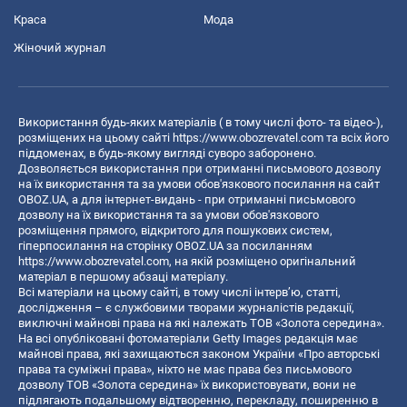
Краса
Мода
Жіночий журнал
Використання будь-яких матеріалів ( в тому числі фото- та відео-),
розміщених на цьому сайті
https://www.obozrevatel.com
та всіх його
піддоменах, в будь-якому вигляді суворо заборонено.
Дозволяється використання при отриманні письмового дозволу
на їх використання та за умови обов'язкового посилання на сайт
OBOZ.UA, а для інтернет-видань - при отриманні письмового
дозволу на їх використання та за умови обов'язкового
розміщення прямого, відкритого для пошукових систем,
гіперпосилання на сторінку OBOZ.UA за посиланням
https://www.obozrevatel.com
, на якій розміщено оригінальний
матеріал в першому абзаці матеріалу.
Всі матеріали на цьому сайті, в тому числі інтерв’ю, статті,
дослідження – є службовими творами журналістів редакції,
виключні майнові права на які належать ТОВ «Золота середина».
На всі опубліковані фотоматеріали Getty Images редакція має
майнові права, які захищаються законом України «Про авторські
права та суміжні права», ніхто не має права без письмового
дозволу ТОВ «Золота середина» їх використовувати, вони не
підлягають подальшому відтворенню, перекладу, поширенню в