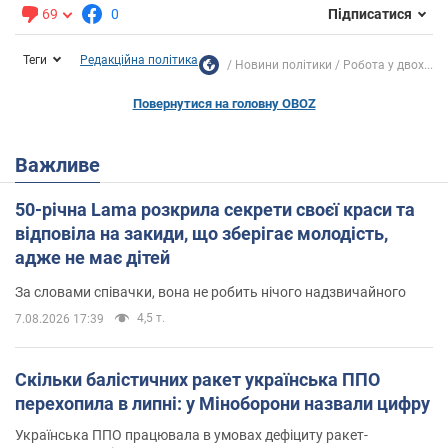
69
0
Підписатися
Теги
Редакційна політика
Новини політики
Робота у двох...
Повернутися на головну OBOZ
Важливе
50-річна Lama розкрила секрети своєї краси та
відповіла на закиди, що зберігає молодість,
адже не має дітей
За словами співачки, вона не робить нічого надзвичайного
4,5 т.
7.08.2026 17:39
Скільки балістичних ракет українська ППО
перехопила в липні: у Міноборони назвали цифру
Українська ППО працювала в умовах дефіциту ракет-